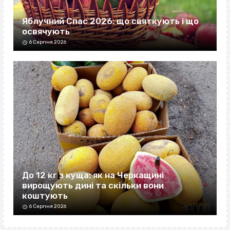
Яблучний Спас 2026: що святкують і що
освячують
6 Серпня 2026
До 12 кг з куща: як на Черкащині
вирощують дині та скільки вони
коштують
6 Серпня 2026