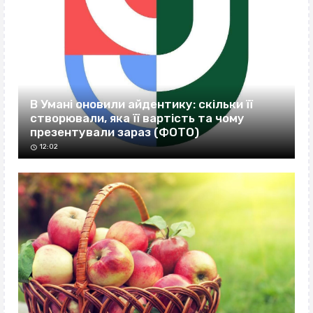
В Умані оновили айдентику: скільки її
створювали, яка її вартість та чому
презентували зараз (ФОТО)
12:02