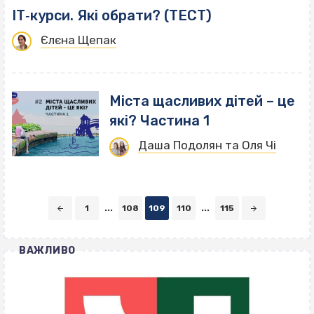
IT‐курси. Які обрати? (ТЕСТ)
Єлєна Щепак
Міста щасливих дітей – це
які? Частина 1
Даша Подолян та Оля Чі
Posts
1
...
108
109
110
...
115
navigation
ВАЖЛИВО