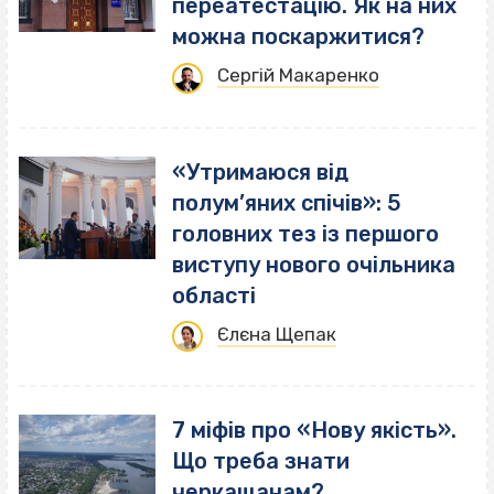
переатестацію. Як на них
можна поскаржитися?
Сергій Макаренко
«Утримаюся від
полум’яних спічів»: 5
головних тез із першого
виступу нового очільника
області
Єлєна Щепак
7 міфів про «Нову якість».
Що треба знати
черкащанам?