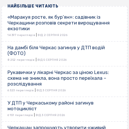
НАЙБІЛЬШЕ ЧИТАЮТЬ
«Маракуя росте, як бур’ян»: садівник із
Черкащини розповів секрети вирощування
екзотики
|
14 397 переглядів
ВІД 2 СЕРПНЯ 2026
На дамбі біля Черкас загинув у ДТП водій
(ФОТО)
|
8 252 переглядів
ВІД 5 СЕРПНЯ 2026
Рукавички у лікарні Черкас за ціною Lexus:
схема не зникла, вона просто переїхала –
розслідування
|
6 323 переглядів
ВІД 3 СЕРПНЯ 2026
У ДТП у Черкаському районі загинув
мотоцикліст
|
6 151 переглядів
ВІД 3 СЕРПНЯ 2026
Черкащан запрошують утворити «живий