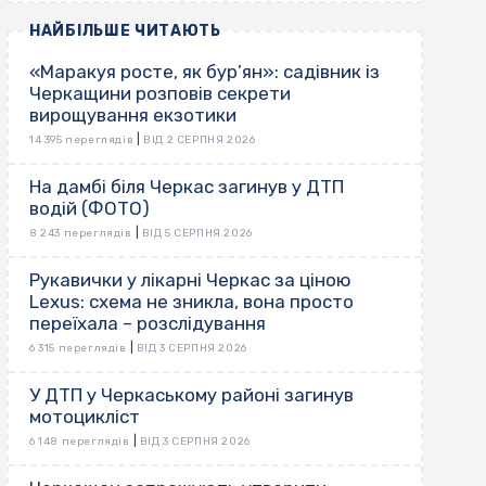
НАЙБІЛЬШЕ ЧИТАЮТЬ
«Маракуя росте, як бур’ян»: садівник із
Черкащини розповів секрети
вирощування екзотики
|
14 395 переглядів
ВІД 2 СЕРПНЯ 2026
На дамбі біля Черкас загинув у ДТП
водій (ФОТО)
|
8 243 переглядів
ВІД 5 СЕРПНЯ 2026
Рукавички у лікарні Черкас за ціною
Lexus: схема не зникла, вона просто
переїхала – розслідування
|
6 315 переглядів
ВІД 3 СЕРПНЯ 2026
У ДТП у Черкаському районі загинув
мотоцикліст
|
6 148 переглядів
ВІД 3 СЕРПНЯ 2026