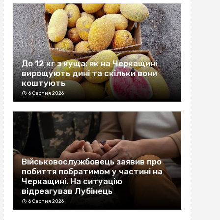
До 12 кг з куща: як на Черкащині
вирощують дині та скільки вони
коштують
6 Серпня 2026
Військовослужбовець заявив про
побиття побратимом у частині на
Черкащині. На ситуацію
відреагував Лубінець
6 Серпня 2026