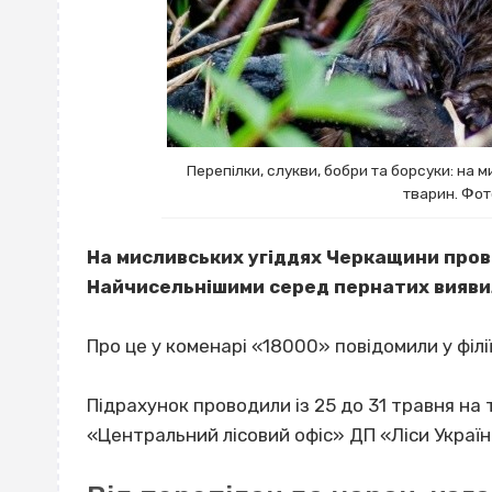
Перепілки, слукви, бобри та борсуки: на
тварин. Фот
На мисливських угіддях Черкащини прове
Найчисельнішими серед пернатих виявили
Про це у коменарі «18000» повідомили у філі
Підрахунок проводили із 25 до 31 травня на т
«Центральний лісовий офіс» ДП «Ліси Україн