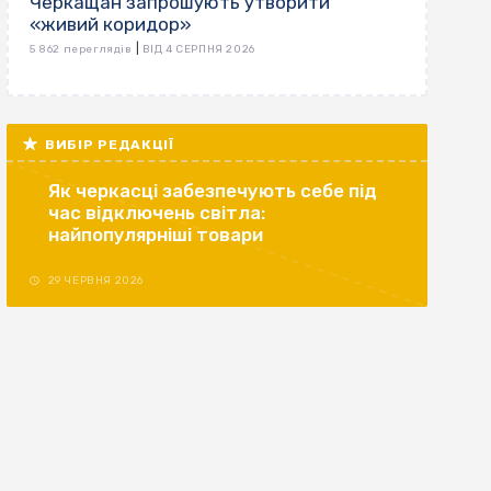
Черкащан запрошують утворити
«живий коридор»
|
5 862 переглядів
ВІД 4 СЕРПНЯ 2026
ВИБІР РЕДАКЦІЇ
Як черкасці забезпечують себе під
час відключень світла:
найпопулярніші товари
29 ЧЕРВНЯ 2026