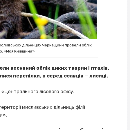
 мисливських дільницях Черкащини провели облік
о: «Моя Київщина»
ли весняний облік диких тварин і птахів.
ся перепілки, а серед ссавців — лисиці.
ї «Центрального лісового офісу.
ериторії мисливських дільниць філії
и».