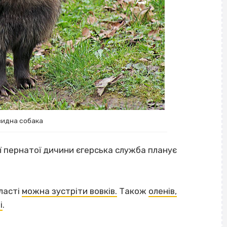
идна собака
ої пернатої дичини єгерська служба планує
ласті
можна зустріти вовків.
Також
оленів,
і
.