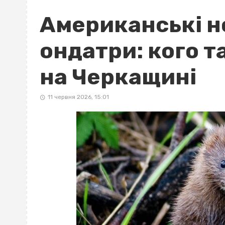
Американські но
ондатри: кого т
на Черкащині
11 червня 2026, 15:01