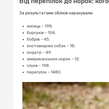
Від перепілок до норок: ког
За результатами обліків нарахували:
лисиць – 198;
борсуків – 104;
бобрів – 45;
єнотовидних собак – 18;
ондатр – 49;
американських норок – 12;
слукв – 198;
перепілок – 1480.