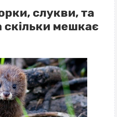
рки, слукви, та
а скільки мешкає