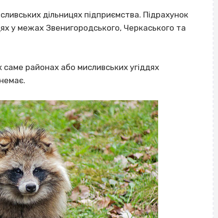
исливських дільницях підприємства. Підрахунок
ях у межах Звенигородського, Черкаського та
их саме районах або мисливських угіддях
 немає.