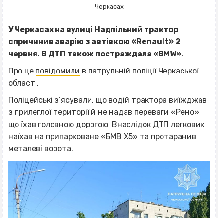
Черкасах
У Черкасах на вулиці Надпільний трактор
спричинив аварію з автівкою «Renault» 2
червня. В ДТП також постраждала «BMW».
Про це
повідомили
в патрульній поліції Черкаської
області.
Поліцейські з’ясували, що водій трактора виїжджав
з прилеглої території й не надав переваги «Рено»,
що їхав головною дорогою. Внаслідок ДТП легковик
наїхав на припарковане «БМВ Х5» та протаранив
металеві ворота.