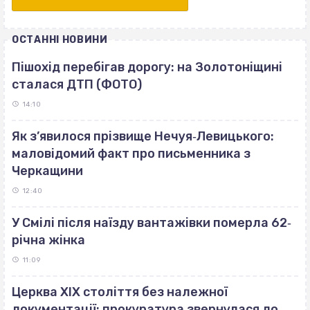
ОСТАННІ НОВИНИ
Пішохід перебігав дорогу: на Золотоніщині
сталася ДТП (ФОТО)
14:10
Як з’явилося прізвище Нечуя‐Левицького:
маловідомий факт про письменника з
Черкащини
12:40
У Смілі після наїзду вантажівки померла 62‐
річна жінка
11:09
Церква ХІХ століття без належної
документації: прокуратура звернулася до