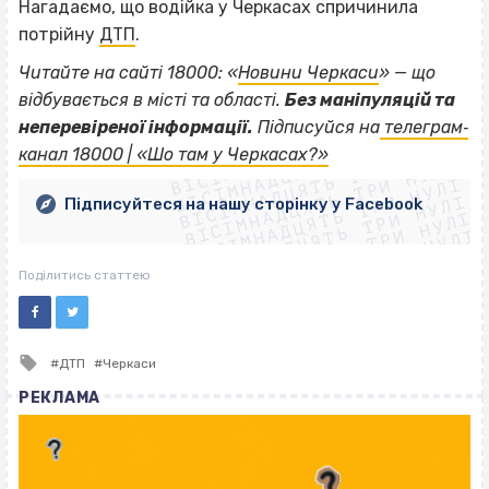
Нагадаємо, що водійка у Черкасах спричинила
потрійну
ДТП
.
Читайте на сайті 18000: «
Новини Черкаси
» — що
відбувається в місті та області.
Без маніпуляцій та
ВІСІМНАДЦЯТЬ ТРИ НУЛІ
неперевіреної інформації.
Підписуйся на
телеграм‐
ВІСІМНАДЦЯТЬ ТРИ НУЛІ
ВІСІМНАДЦЯТЬ ТРИ НУЛІ
канал 18000 | «Шо там у Черкасах?»
ВІСІМНАДЦЯТЬ ТРИ НУЛІ
ВІСІМНАДЦЯТЬ ТРИ НУЛІ
ВІСІМНАДЦЯТЬ ТРИ НУЛІ
Підписуйтеся на нашу сторінку у Facebook
ВІСІМНАДЦЯТЬ ТРИ НУЛІ
ВІСІМНАДЦЯТЬ ТРИ НУЛІ
Поділитись статтею
Tagged
ДТП
Черкаси
with
РЕКЛАМА