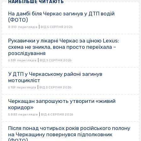
НАЙБІЛЬШЕ ЧИТАЮТЬ
На дамбі біля Черкас загинув у ДТП водій
(ФОТО)
|
8 310 переглядів
ВІД 5 СЕРПНЯ 2026
Рукавички у лікарні Черкас за ціною Lexus:
схема не зникла, вона просто переїхала –
розслідування
|
6 339 переглядів
ВІД 3 СЕРПНЯ 2026
У ДТП у Черкаському районі загинув
мотоцикліст
|
6 159 переглядів
ВІД 3 СЕРПНЯ 2026
Черкащан запрошують утворити «живий
коридор»
|
5 883 переглядів
ВІД 4 СЕРПНЯ 2026
Після понад чотирьох років російського полону
на Черкащину повернувся підполковник
(ФОТО)