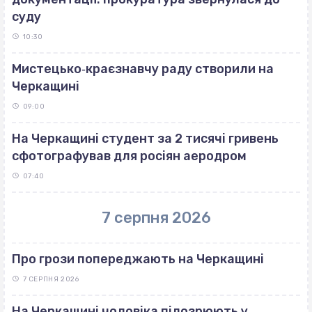
суду
10:30
Мистецько‐краєзнавчу раду створили на
Черкащині
09:00
На Черкащині студент за 2 тисячі гривень
сфотографував для росіян аеродром
07:40
7 серпня 2026
Про грози попереджають на Черкащині
7 СЕРПНЯ 2026
На Черкащині чоловіка підозрюють у