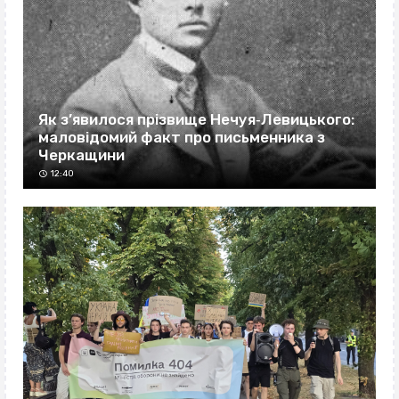
Як з’явилося прізвище Нечуя‐Левицького:
маловідомий факт про письменника з
Черкащини
12:40