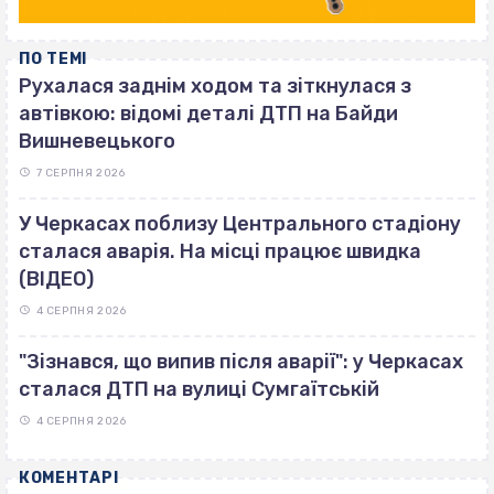
ПО ТЕМІ
Рухалася заднім ходом та зіткнулася з
автівкою: відомі деталі ДТП на Байди
Вишневецького
7 СЕРПНЯ 2026
У Черкасах поблизу Центрального стадіону
сталася аварія. На місці працює швидка
(ВІДЕО)
4 СЕРПНЯ 2026
"Зізнався, що випив після аварії": у Черкасах
сталася ДТП на вулиці Сумгаїтській
4 СЕРПНЯ 2026
КОМЕНТАРІ