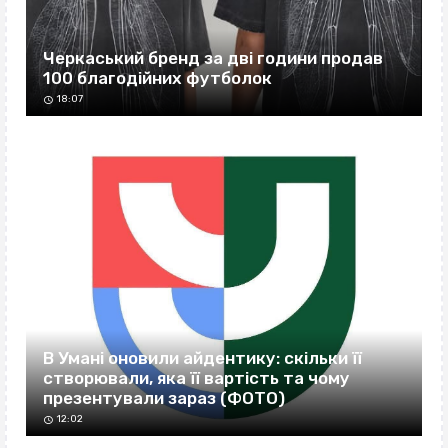
Черкаський бренд за дві години продав
100 благодійних футболок
18:07
В Умані оновили айдентику: скільки її
створювали, яка її вартість та чому
презентували зараз (ФОТО)
12:02