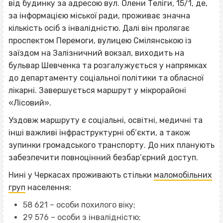
від будинку за адресою вул. Олени Теліги, 15/1, де,
за інформацією міської ради, проживає значна
кількість осіб з інвалідністю. Далі він пролягає
проспектом Перемоги, вулицею Смілянською із
заїздом на Залізничний вокзал, виходить на
бульвар Шевченка та розгалужується у напрямках
до департаменту соціальної політики та обласної
лікарні. Завершується маршрут у мікрорайоні
«Лісовий».
Уздовж маршруту є соціальні, освітні, медичні та
інші важливі інфраструктурні об’єкти, а також
зупинки громадського транспорту. До них планують
забезпечити повноцінний безбар’єрний доступ.
Нині у Черкасах проживають стільки
маломобільних
груп
населення:
58 621 – особи похилого віку;
29 576 – особи з інвалідністю;