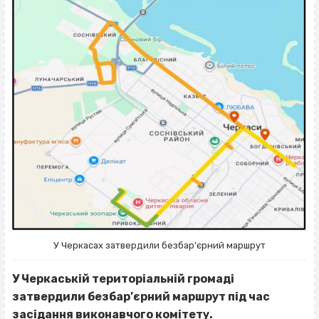
У Черкасах затвердили безбар’єрний маршрут
У Черкаській територіальній громаді
затвердили безбар’єрний маршрут під час
засідання виконавчого комітету.