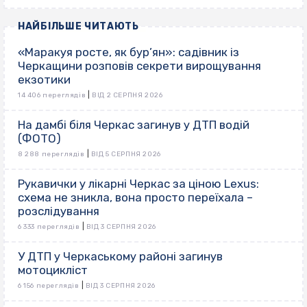
НАЙБІЛЬШЕ ЧИТАЮТЬ
«Маракуя росте, як бур’ян»: садівник із
Черкащини розповів секрети вирощування
екзотики
|
14 406 переглядів
ВІД 2 СЕРПНЯ 2026
На дамбі біля Черкас загинув у ДТП водій
(ФОТО)
|
8 288 переглядів
ВІД 5 СЕРПНЯ 2026
Рукавички у лікарні Черкас за ціною Lexus:
схема не зникла, вона просто переїхала –
розслідування
|
6 333 переглядів
ВІД 3 СЕРПНЯ 2026
У ДТП у Черкаському районі загинув
мотоцикліст
|
6 156 переглядів
ВІД 3 СЕРПНЯ 2026