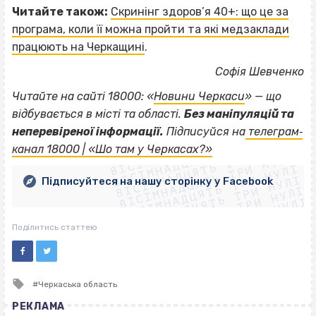
Читайте також:
Скринінг здоров’я 40+: що це за
програма, коли її можна пройти та які медзаклади
працюють на Черкащині
.
Софія Шевченко
Читайте на сайті 18000: «
Новини Черкаси
» — що
відбувається в місті та області.
Без маніпуляцій та
ВІСІМНАДЦЯТЬ ТРИ НУЛІ
неперевіреної інформації.
Підписуйся на
телеграм‐
ВІСІМНАДЦЯТЬ ТРИ НУЛІ
ВІСІМНАДЦЯТЬ ТРИ НУЛІ
канал 18000 | «Шо там у Черкасах?»
ВІСІМНАДЦЯТЬ ТРИ НУЛІ
ВІСІМНАДЦЯТЬ ТРИ НУЛІ
ВІСІМНАДЦЯТЬ ТРИ НУЛІ
Підписуйтеся на нашу сторінку у Facebook
ВІСІМНАДЦЯТЬ ТРИ НУЛІ
ВІСІМНАДЦЯТЬ ТРИ НУЛІ
Поділитись статтею
Tagged
Черкаська область
with
РЕКЛАМА