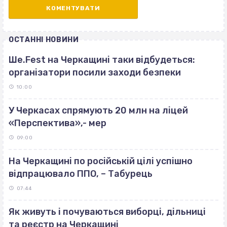
ОСТАННІ НОВИНИ
Ше.Fest на Черкащині таки відбудеться:
організатори посили заходи безпеки
10:00
У Черкасах спрямують 20 млн на ліцей
«Перспектива»,- мер
09:00
На Черкащині по російській цілі успішно
відпрацювало ППО, – Табурець
07:44
Як живуть і почуваються виборці, дільниці
та реєстр на Черкащині