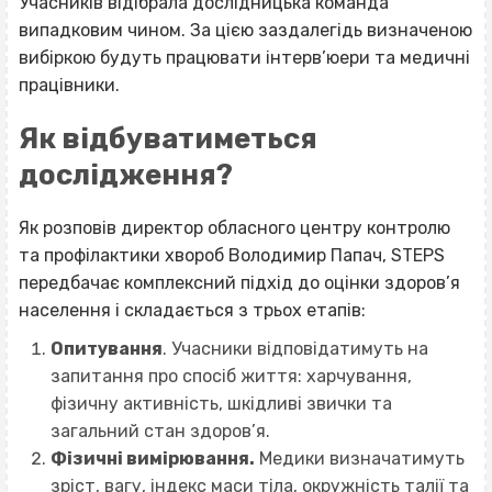
Учасників відібрала дослідницька команда
випадковим чином. За цією заздалегідь визначеною
вибіркою будуть працювати інтерв’юери
та медичні
працівники.
Як відбуватиметься
дослідження?
Як розповів директор
обласного центру контролю
та профілактики хвороб
Володимир Папач, STEPS
передбачає комплексний підхід до оцінки здоров’я
населення і складається з трьох етапів:
Опитування
. Учасники відповідатимуть на
запитання про спосіб життя: харчування,
фізичну активність, шкідливі звички та
загальний стан здоров’я.
Фізичні вимірювання.
Медики визначатимуть
зріст, вагу, індекс маси тіла, окружність талії та