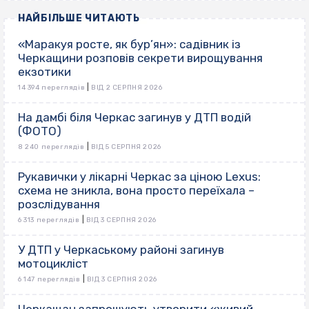
НАЙБІЛЬШЕ ЧИТАЮТЬ
«Маракуя росте, як бур’ян»: садівник із
Черкащини розповів секрети вирощування
екзотики
|
14 394 переглядів
ВІД 2 СЕРПНЯ 2026
На дамбі біля Черкас загинув у ДТП водій
(ФОТО)
|
8 240 переглядів
ВІД 5 СЕРПНЯ 2026
Рукавички у лікарні Черкас за ціною Lexus:
схема не зникла, вона просто переїхала –
розслідування
|
6 313 переглядів
ВІД 3 СЕРПНЯ 2026
У ДТП у Черкаському районі загинув
мотоцикліст
|
6 147 переглядів
ВІД 3 СЕРПНЯ 2026
Черкащан запрошують утворити «живий