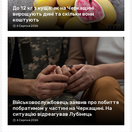
До 12 кг з куща: як на Черкащині
вирощують дині та скільки вони
коштують
6 Серпня 2026
Військовослужбовець заявив про побиття
побратимом у частині на Черкащині. На
ситуацію відреагував Лубінець
6 Серпня 2026