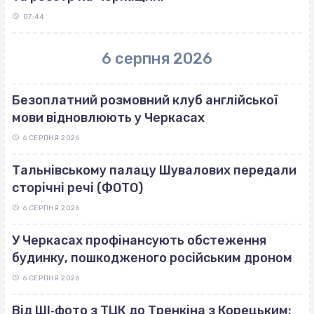
07:44
6 серпня 2026
Безоплатний розмовний клуб англійської
мови відновлюють у Черкасах
6 СЕРПНЯ 2026
Тальнівському палацу Шувалових передали
сторічні речі (ФОТО)
6 СЕРПНЯ 2026
У Черкасах профінансують обстеження
будинку, пошкодженого російським дроном
6 СЕРПНЯ 2026
Від ШІ‐фото з ТЦК до Тренкіна з Корецьким: