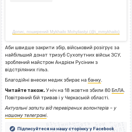
Допис, поширений Mykhailo Mohyliastyi (@i_mmykhailo)
Аби швидше закрити збір, військовий розігрує за
найбільший донат тризуб Сухопутних військ ЗСУ,
зроблений майстром Андрієм Русіним з
відстріляних гільз.
Благодійні внески медик збирає на
банку
.
Читайте також.
У ніч на 18 жовтня збили 80
БпЛА
.
Повітряний бій тривав і у Черкаській області.
ВІСІМНАДЦЯТЬ ТРИ НУЛІ
Актуальні запити від перевірених волонтерів – у
ВІСІМНАДЦЯТЬ ТРИ НУЛІ
ВІСІМНАДЦЯТЬ ТРИ НУЛІ
нашому телеграмі
.
ВІСІМНАДЦЯТЬ ТРИ НУЛІ
Підписуйтеся на нашу сторінку у Facebook