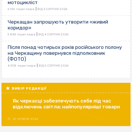
мотоцикліст
|
6 160 переглядів
ВІД 3 СЕРПНЯ 2026
Черкащан запрошують утворити «живий
коридор»
|
5 883 переглядів
ВІД 4 СЕРПНЯ 2026
Після понад чотирьох років російського полону
на Черкащину повернувся підполковник
(ФОТО)
|
4 308 переглядів
ВІД 5 СЕРПНЯ 2026
ВИБІР РЕДАКЦІЇ
Як черкасці забезпечують себе під час
відключень світла: найпопулярніші товари
29 ЧЕРВНЯ 2026