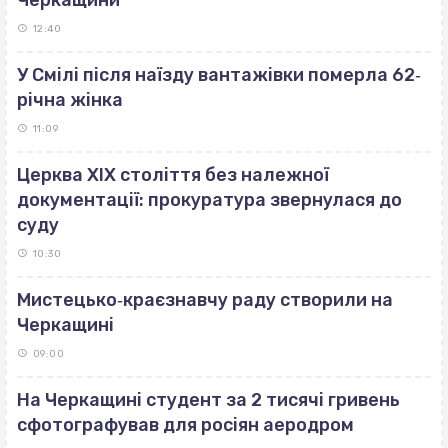
12:40
У Смілі після наїзду вантажівки померла 62‐
річна жінка
11:09
Церква ХІХ століття без належної
документації: прокуратура звернулася до
суду
10:30
Мистецько‐краєзнавчу раду створили на
Черкащині
09:00
На Черкащині студент за 2 тисячі гривень
сфотографував для росіян аеродром