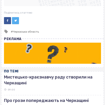
ВІСІМНАДЦЯТЬ ТРИ НУЛІ
ВІСІМНАДЦЯТЬ ТРИ НУЛІ
ВІСІМНАДЦЯТЬ ТРИ НУЛІ
ВІСІМНАДЦЯТЬ ТРИ НУЛІ
Поділитись статтею
Tagged
Черкаська область
with
РЕКЛАМА
ПО ТЕМІ
Мистецько-краєзнавчу раду створили на
Черкащині
09:00
Про грози попереджають на Черкащині