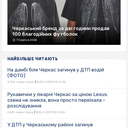
Черкаський бренд за дві години продав
100 благодійних футболок
7 Серпня 2026
НАЙБІЛЬШЕ ЧИТАЮТЬ
На дамбі біля Черкас загинув у ДТП водій
(ФОТО)
|
8 310 переглядів
ВІД 5 СЕРПНЯ 2026
Рукавички у лікарні Черкас за ціною Lexus:
схема не зникла, вона просто переїхала –
розслідування
|
6 341 переглядів
ВІД 3 СЕРПНЯ 2026
У ДТП у Черкаському районі загинув