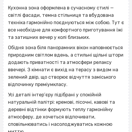
Кухонна зона оформлена в сучасному стилі —
світлі фасади, темна стільниця та вбудована
техніка гармонійно поєднуються між собою. Тут є
все необхідне для комфортного приготування їжі
та затишних вечер у колі близьких.
Обідня зона біля панорамних вікон наповнюється
природним світлом вдень, а стильні щільні штори
додають приватності та атмосфери релаксу
ввечері. З кімнати є вихід на терасу з видом на
зелений двір, що створює відчуття заміського
відпочинку преміумкласу.
Усі деталі інтер’єру підібрані у спокійній
натуральній палітрі: кремові, пісочні, кавові та
деревні відтінки формують теплу гармонійну
атмосферу, де хочеться відпочивати,
сповільнюватись і насолоджуватись кожною
миттю.