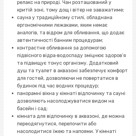
релакс на природі. Чан розташований у
критій зоні, тому дощ і вітер не заважатиме;
сауна у традиційному стилі, обладнана
ергономічними лежаками, яким немає
аналогів, та відром для обливання, що додає
автентичності банним процедурам;
контрастне обливання за допомогою
підвісного відра‐водоспаду зміцнює здоров’я
та підвищує тонус організму. Додатковий
душ та туалет в аквазоні забезпечує комфорт
для гостей, дозволяючи не повертатися в
будинок під час водних процедур;
панорамні вікна у кімнаті відпочинку та сауні
дозволяють насолоджуватися видом на
басейн і сад;
кімната для відпочинку в аквазоні, де можна
переодягнутися, перепочити або
насолодитися їжею та напоями. У кімнаті