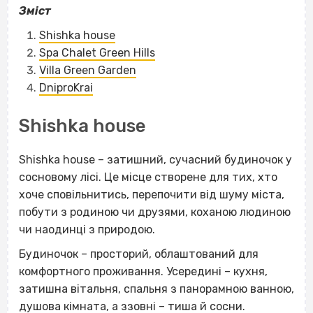
Зміст
Shishka house
Spa Chalet Green Hills
Villa Green Garden
DniproKrai
Shishka house
Shishka house – затишний, сучасний будиночок у
сосновому лісі. Це місце створене для тих, хто
хоче сповільнитись, перепочити від шуму міста,
побути з родиною чи друзями, коханою людиною
чи наодинці з природою.
Будиночок – просторий, облаштований для
комфортного проживання. Усередині – кухня,
затишна вітальня, спальня з панорамною ванною,
душова кімната, а ззовні – тиша й сосни.