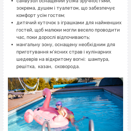
санвузол оснащений усіма зручностями,
зокрема, душем і туалетом, що забезпечує
комфорт усім гостям;
дитячий куточок з іграшками для найменших
гостей, щоб малюки могли весело проводити
час, поки дорослі відпочивають;
мангальну зону, оснащену необхідним для
приготування м’ясних страв і кулінарних
шедеврів на відкритому вогні: шампура,
решітка, казан, сковорода.