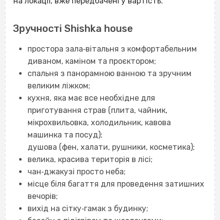
на локації, вже передбачені у вартість.
Зручності Shishka house
простора зала‐вітальня з комфортабельним
диваном, каміном та проєктором;
спальня з панорамною ванною та зручним
великим ліжком;
кухня, яка має все необхідне для
приготування страв (плита, чайник,
мікрохвильовка, холодильник, кавова
машинка та посуд);
душова (фен, халати, рушники, косметика);
велика, красива територія в лісі;
чан‐джакузі просто неба;
місце біля багаття для проведення затишних
вечорів;
вихід на сітку‐гамак з будинку;