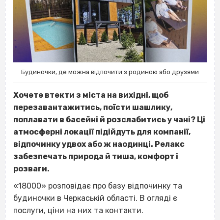
Будиночки, де можна відпочити з родиною або друзями
Хочете втекти з міста на вихідні, щоб
перезавантажитись, поїсти шашлику,
поплавати в басейні й розслабитись у чані? Ці
атмосферні локації підійдуть для компанії,
відпочинку удвох або ж наодинці. Релакс
забезпечать природа й тиша, комфорт і
розваги.
«18000» розповідає про базу відпочинку та
будиночки в Черкаській області. В огляді є
послуги, ціни на них та контакти.