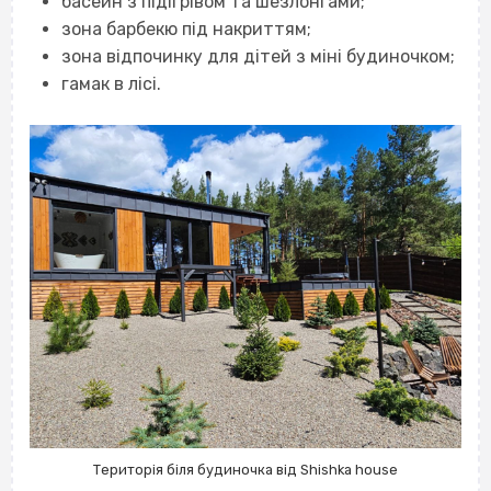
басейн з підігрівом та шезлонгами;
зона барбекю під накриттям;
зона відпочинку для дітей з міні будиночком;
гамак в лісі.
Територія біля будиночка від Shishka house