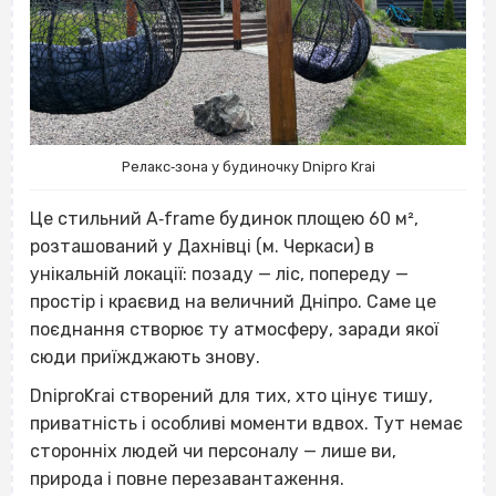
Релакс‐зона у будиночку Dnipro Krai
Це стильний A‐frame будинок площею 60 м²,
розташований у Дахнівці (м. Черкаси) в
унікальній локації: позаду — ліс, попереду —
простір і краєвид на величний Дніпро. Саме це
поєднання створює ту атмосферу, заради якої
сюди приїжджають знову.
DniproKrai створений для тих, хто цінує тишу,
приватність і особливі моменти вдвох. Тут немає
сторонніх людей чи персоналу — лише ви,
природа і повне перезавантаження.