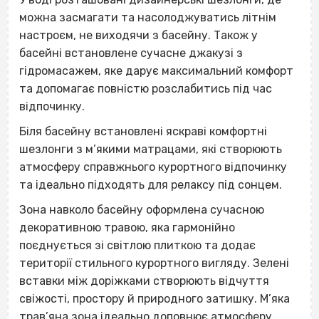
можна засмагати та насолоджуватись літнім
настроєм, не виходячи з басейну. Також у
басейні встановлене сучасне джакузі з
гідромасажем, яке дарує максимальний комфорт
та допомагає повністю розслабитись під час
відпочинку.
Біля басейну встановлені яскраві комфортні
шезлонги з м’якими матрацами, які створюють
атмосферу справжнього курортного відпочинку
та ідеально підходять для релаксу під сонцем.
Зона навколо басейну оформлена сучасною
декоративною травою, яка гармонійно
поєднується зі світлою плиткою та додає
території стильного курортного вигляду. Зелені
вставки між доріжками створюють відчуття
свіжості, простору й природного затишку. М’яка
трав’яна зона ідеально доповнює атмосферу