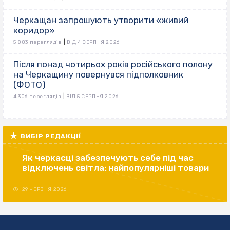
Черкащан запрошують утворити «живий
коридор»
|
5 883 переглядів
ВІД 4 СЕРПНЯ 2026
Після понад чотирьох років російського полону
на Черкащину повернувся підполковник
(ФОТО)
|
4 306 переглядів
ВІД 5 СЕРПНЯ 2026
ВИБІР РЕДАКЦІЇ
Як черкасці забезпечують себе під час
відключень світла: найпопулярніші товари
29 ЧЕРВНЯ 2026