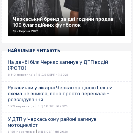
Черкаський бренд за дві години продав
100 благодійних футболок
7 Серпня 2026
НАЙБІЛЬШЕ ЧИТАЮТЬ
На дамбі біля Черкас загинув у ДТП водій
(ФОТО)
|
8 310 переглядів
ВІД 5 СЕРПНЯ 2026
Рукавички у лікарні Черкас за ціною Lexus:
схема не зникла, вона просто переїхала –
розслідування
|
6 339 переглядів
ВІД 3 СЕРПНЯ 2026
У ДТП у Черкаському районі загинув
мотоцикліст
|
6 158 переглядів
ВІД 3 СЕРПНЯ 2026