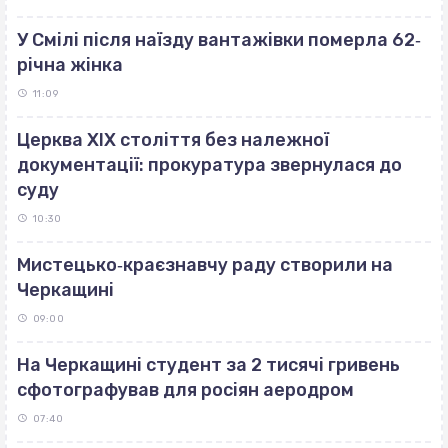
У Смілі після наїзду вантажівки померла 62‐
річна жінка
11:09
Церква ХІХ століття без належної
документації: прокуратура звернулася до
суду
10:30
Мистецько‐краєзнавчу раду створили на
Черкащині
09:00
На Черкащині студент за 2 тисячі гривень
сфотографував для росіян аеродром
07:40