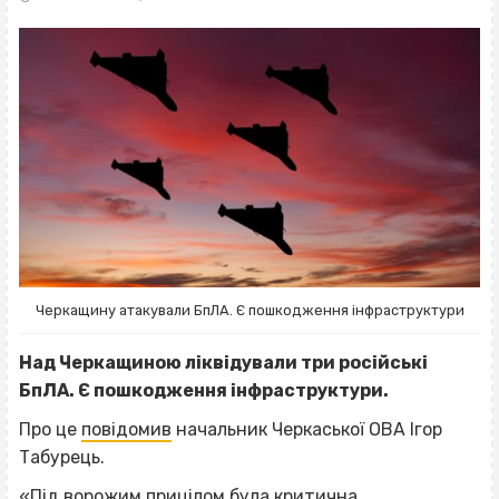
Черкащину атакували БпЛА. Є пошкодження інфраструктури
Над Черкащиною ліквідували три російські
БпЛА. Є пошкодження інфраструктури.
Про це
повідомив
начальник Черкаської ОВА Ігор
Табурець.
«Під ворожим прицілом була критична