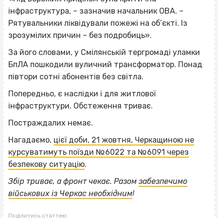
інфраструктура, – зазначив начальник ОВА. –
Рятувальники ліквідували пожежі на об’єкті. Із
зрозумілих причин – без подробиць».
За його словами, у Смілянській тергромаді уламки
БпЛА пошкодили вуличний трансформатор. Понад
півтори сотні абонентів без світла.
Попередньо, є наслідки і для житлової
інфраструктури. Обстеження триває.
Постраждалих немає.
Нагадаємо,
цієї доби, 21 жовтня, Черкащиною не
курсуватимуть поїзди №6022 та №6091 через
безпекову ситуацію
.
Збір триває, а фронт чекає. Разом
забезпечимо
військових із Черкас необхідним
!
Поділитись статтею