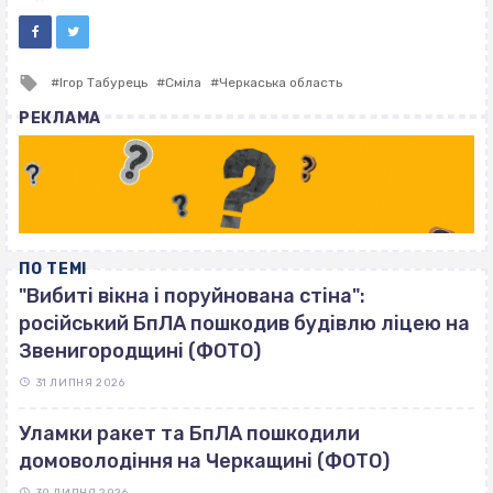
Tagged
Ігор Табурець
Сміла
Черкаська область
with
РЕКЛАМА
ПО ТЕМІ
"Вибиті вікна і поруйнована стіна":
російський БпЛА пошкодив будівлю ліцею на
Звенигородщині (ФОТО)
31 ЛИПНЯ 2026
Уламки ракет та БпЛА пошкодили
домоволодіння на Черкащині (ФОТО)
30 ЛИПНЯ 2026