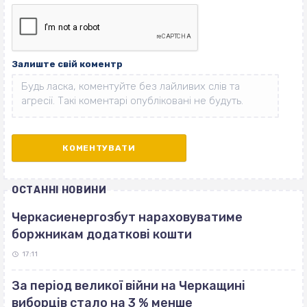
Залиште свій коментр
ОСТАННІ НОВИНИ
Черкасиенергозбут нараховуватиме
боржникам додаткові кошти
17:11
За період великої війни на Черкащині
виборців стало на 3 % менше