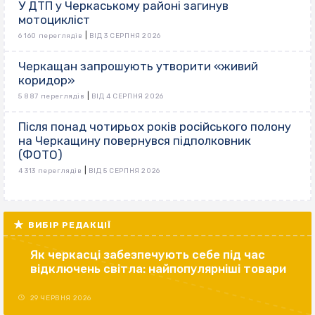
У ДТП у Черкаському районі загинув
мотоцикліст
|
6 160 переглядів
ВІД 3 СЕРПНЯ 2026
Черкащан запрошують утворити «живий
коридор»
|
5 887 переглядів
ВІД 4 СЕРПНЯ 2026
Після понад чотирьох років російського полону
на Черкащину повернувся підполковник
(ФОТО)
|
4 313 переглядів
ВІД 5 СЕРПНЯ 2026
ВИБІР РЕДАКЦІЇ
Як черкасці забезпечують себе під час
відключень світла: найпопулярніші товари
29 ЧЕРВНЯ 2026