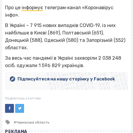
Про це
інформує
телеграм‐канал «Коронавірус
інфо».
В Україні – 7 915 нових випадків COVID‐19, із них
найбільше в Києві (869), Полтавській (651),
Донецькій (588), Одеській (580) та Запорізькій (552)
областях.
ВІСІМНАДЦЯТЬ ТРИ НУЛІ
За весь час пандемії в Україні захворіли 2 038 248
ВІСІМНАДЦЯТЬ ТРИ НУЛІ
ВІСІМНАДЦЯТЬ ТРИ НУЛІ
осіб, одужали 1 596 829 українців.
ВІСІМНАДЦЯТЬ ТРИ НУЛІ
ВІСІМНАДЦЯТЬ ТРИ НУЛІ
ВІСІМНАДЦЯТЬ ТРИ НУЛІ
Підписуйтеся на нашу сторінку у Facebook
ВІСІМНАДЦЯТЬ ТРИ НУЛІ
ВІСІМНАДЦЯТЬ ТРИ НУЛІ
Поділитись статтею
Tagged
Черкаська область
with
РЕКЛАМА