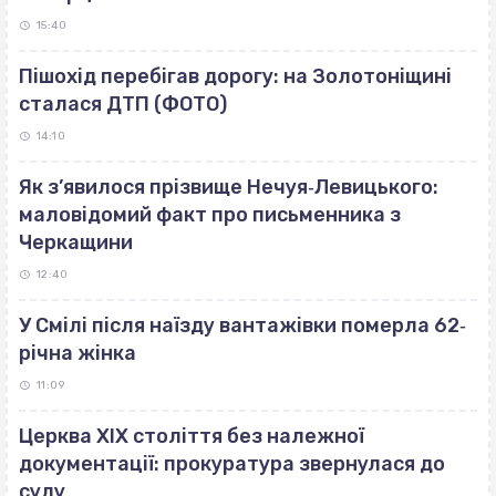
15:40
Пішохід перебігав дорогу: на Золотоніщині
сталася ДТП (ФОТО)
14:10
Як з’явилося прізвище Нечуя‐Левицького:
маловідомий факт про письменника з
Черкащини
12:40
У Смілі після наїзду вантажівки померла 62‐
річна жінка
11:09
Церква ХІХ століття без належної
документації: прокуратура звернулася до
суду