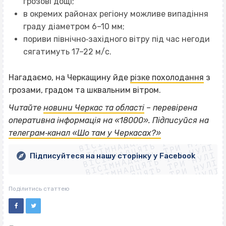
грозові дощі;
в окремих районах регіону можливе випадіння
граду діаметром 6–10 мм;
пориви північно‐західного вітру під час негоди
сягатимуть 17–22 м/с.
Нагадаємо, на Черкащину йде
різке похолодання
з
грозами, градом та шквальним вітром.
Читайте
новини Черкас та області
– перевірена
ВІСІМНАДЦЯТЬ ТРИ НУЛІ
оперативна інформація на «18000». Підписуйся на
ВІСІМНАДЦЯТЬ ТРИ НУЛІ
ВІСІМНАДЦЯТЬ ТРИ НУЛІ
телеграм‐канал «Шо там у Черкасах?»
ВІСІМНАДЦЯТЬ ТРИ НУЛІ
ВІСІМНАДЦЯТЬ ТРИ НУЛІ
ВІСІМНАДЦЯТЬ ТРИ НУЛІ
Підписуйтеся на нашу сторінку у Facebook
ВІСІМНАДЦЯТЬ ТРИ НУЛІ
ВІСІМНАДЦЯТЬ ТРИ НУЛІ
Поділитись статтею