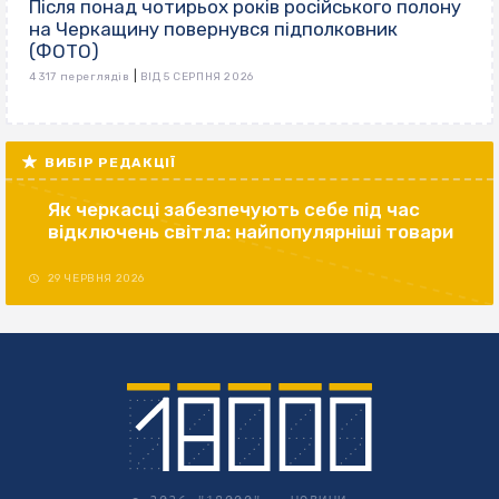
Після понад чотирьох років російського полону
на Черкащину повернувся підполковник
(ФОТО)
|
4 317 переглядів
ВІД 5 СЕРПНЯ 2026
ВИБІР РЕДАКЦІЇ
Як черкасці забезпечують себе під час
відключень світла: найпопулярніші товари
29 ЧЕРВНЯ 2026