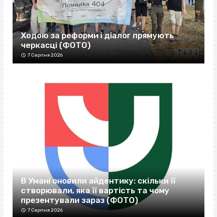
Ходою за реформи і діалог прямують
черкасці (ФОТО)
7 Серпня 2026
В Умані оновили айдентику: скільки її
створювали, яка її вартість та чому
презентували зараз (ФОТО)
7 Серпня 2026