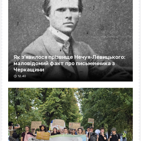
Як з’явилося прізвище Нечуя‐Левицького:
маловідомий факт про письменника з
Черкащини
12:40