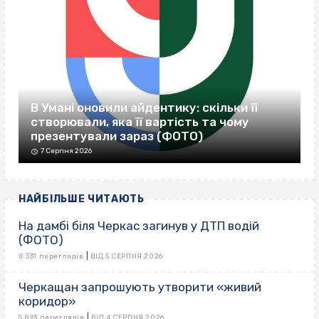
В Умані оновили айдентику: скільки її
створювали, яка її вартість та чому
презентували зараз (ФОТО)
7 Серпня 2026
НАЙБІЛЬШЕ ЧИТАЮТЬ
На дамбі біля Черкас загинув у ДТП водій
(ФОТО)
|
8 331 переглядів
ВІД 5 СЕРПНЯ 2026
Черкащан запрошують утворити «живий
коридор»
|
5 893 переглядів
ВІД 4 СЕРПНЯ 2026