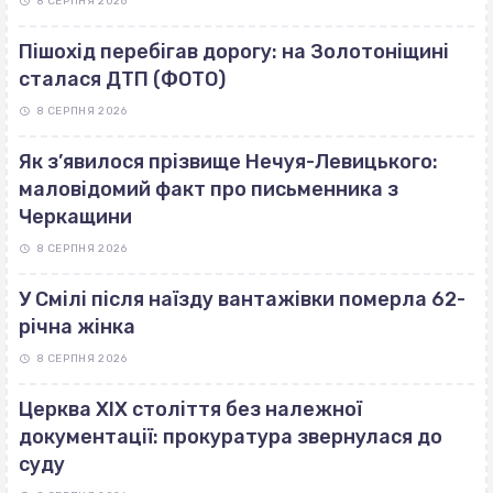
8 СЕРПНЯ 2026
Пішохід перебігав дорогу: на Золотоніщині
сталася ДТП (ФОТО)
8 СЕРПНЯ 2026
Як з’явилося прізвище Нечуя-Левицького:
маловідомий факт про письменника з
Черкащини
8 СЕРПНЯ 2026
У Смілі після наїзду вантажівки померла 62-
річна жінка
8 СЕРПНЯ 2026
Церква ХІХ століття без належної
документації: прокуратура звернулася до
суду