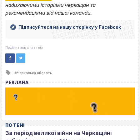
ВІСІМНАДЦЯТЬ ТРИ НУЛІ
надихаючими історіями черкащан та
ВІСІМНАДЦЯТЬ ТРИ НУЛІ
ВІСІМНАДЦЯТЬ ТРИ НУЛІ
рекомендаціями від нашої команди.
ВІСІМНАДЦЯТЬ ТРИ НУЛІ
ВІСІМНАДЦЯТЬ ТРИ НУЛІ
ВІСІМНАДЦЯТЬ ТРИ НУЛІ
Підписуйтеся на нашу сторінку у Facebook
ВІСІМНАДЦЯТЬ ТРИ НУЛІ
ВІСІМНАДЦЯТЬ ТРИ НУЛІ
Поділитись статтею
Tagged
Черкаська область
with
РЕКЛАМА
ПО ТЕМІ
За період великої війни на Черкащині