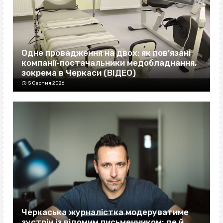
Одне провадження на двох: як пов’язані
компанії‐постачальники медобладнання,
зокрема в Черкаси (ВІДЕО)
5 Серпня 2026
Черкаська журналістка модеруватиме
зустріч із відомим письменником: де й