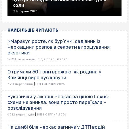
коли
5 Серпня 2026
НАЙБІЛЬШЕ ЧИТАЮТЬ
«Маракуя росте, як бур’ян»: садівник із
Черкащини розповів секрети вирощування
екзотики
|
14 351 переглядів
ВІД 2 СЕРПНЯ 2026
Отримали 50 тонн врожаю: як родина у
Кам’янці вирощує кавуни
|
7 711 переглядів
ВІД 1 СЕРПНЯ 2026
Рукавички у лікарні Черкас за ціною Lexus:
схема не зникла, вона просто переїхала –
розслідування
|
6 232 переглядів
ВІД 3 СЕРПНЯ 2026
На дамбі біля Черкас загинув у ДТП водій