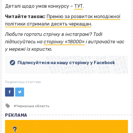
Деталі щодо умов конкурсу –
ТУТ
.
Читайте також:
Премію за розвиток молодіжної
політики отримали десять черкащан
.
Любите гортати стрічку в інстаграмі? Тоді
ВІСІМНАДЦЯТЬ ТРИ НУЛІ
підписуйтесь на
сторінку «18000»
і витрачайте час
ВІСІМНАДЦЯТЬ ТРИ НУЛІ
ВІСІМНАДЦЯТЬ ТРИ НУЛІ
у мережі із користю.
ВІСІМНАДЦЯТЬ ТРИ НУЛІ
ВІСІМНАДЦЯТЬ ТРИ НУЛІ
ВІСІМНАДЦЯТЬ ТРИ НУЛІ
Підписуйтеся на нашу сторінку у Facebook
ВІСІМНАДЦЯТЬ ТРИ НУЛІ
ВІСІМНАДЦЯТЬ ТРИ НУЛІ
Поділитись статтею
Tagged
Черкаська область
with
РЕКЛАМА