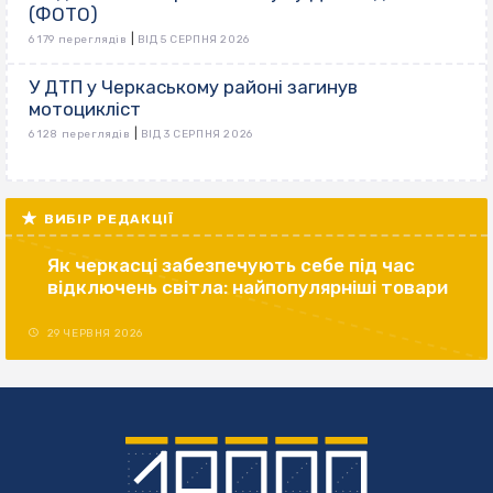
(ФОТО)
|
6 179 переглядів
ВІД 5 СЕРПНЯ 2026
У ДТП у Черкаському районі загинув
мотоцикліст
|
6 128 переглядів
ВІД 3 СЕРПНЯ 2026
ВИБІР РЕДАКЦІЇ
Як черкасці забезпечують себе під час
відключень світла: найпопулярніші товари
29 ЧЕРВНЯ 2026