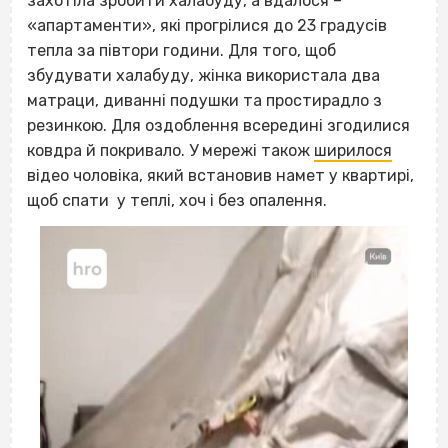
захотіла зробити халабуду, а вдалося –
«апартаменти», які прогрілися до 23 градусів
тепла за півтори години. Для того, щоб
збудувати халабуду, жінка використала два
матраци, диванні подушки та простирадло з
резинкою. Для оздоблення всередині згодилися
ковдра й покривало. У мережі також
ширилося
відео чоловіка, який встановив намет у квартирі,
щоб спати у теплі, хоч і без опалення.