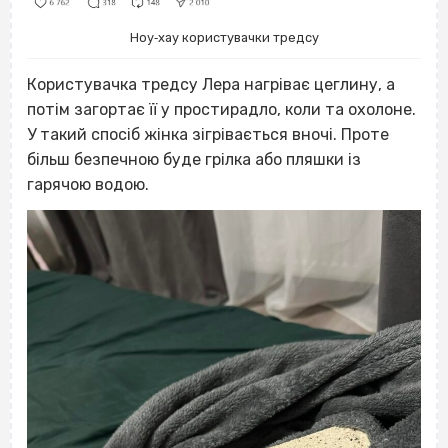
Ноу‐хау користувачки тредсу
Користувачка тредсу Лера нагріває цеглину, а
потім загортає її у простирадло, коли та охолоне.
У такий спосіб жінка зігрівається вночі. Проте
більш безпечною буде грілка або пляшки із
гарячою водою.