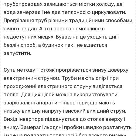
трубопроводах залишаються містки холоду, де
вода звмерзає і не дає теплоносію циркулювати.
Прогрівання труб різними традиційними способами
нічого не дає. А то і просто неможливе в
недоступних місцях. Буває, на це уходять дні і
безліч спроб, а будинок так і не вдається
запустити.
Суть методу – стояк прогрівається знизу доверху
електричним струмом. Труби мають опір і при
проходженні електричного струму виділяється
тепло. Для цих цілей можна використовувати
зварювальні апарати – інвертори, що мають
низьку вихідну напругу і високий вихідний струм.
Вихід інвертора підєднується до стояка вверху і
внизу. Замерзлі льодяні пробки швидко розтагнуть
і можна подавати теплоносій без всякого ризику