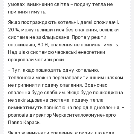
умовах вимкнення світла – подачу тепла не
припинятимуть.
Якщо постраждають котельні, деякі споживачі,
20 %, можуть лишитися без опалення, оскільки
система не закільцьована. Проте у решти
споживачів, 80 %, опалення не припинятимуть.
Над цією системою черкаські енергетики
працювали чотири роки.
- Тут, якщо пошкодять одну котельню,
теплоносій можна перенаправити іншим шляхом і
не припиняти подачу опалення. Водночас
опалення буде слабшим. Якщо буде пошкоджена
не закільцьована система, подачу тепла
вимикатимуть повністю на період відновлення, –
розповів директор Черкаситеплокомуненерго
Павло Карась.
Якщо ж вимкнути опалення, є ризик, що вода