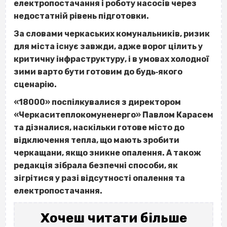
електропостачання і роботу насосів через
недостатній рівень підготовки.
За словами черкаських комунальників, ризик
для міста існує завжди, адже ворог цілить у
критичну інфраструктуру, і в умовах холодної
зими варто бути готовим до будь‐якого
сценарію.
«18000» поспілкувалися з директором
«Черкаситеплокомуненерго» Павлом Карасем
та дізналися, наскільки готове місто до
відключення тепла, що мають зробити
черкащани, якщо зникне опалення. А також
редакція зібрала безпечні способи, як
зігрітися у разі відсутності опалення та
електропостачання.
Хочеш читати більше