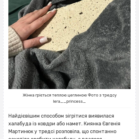
Жінка гріється теплою цеглиною Фото з тредсу
lera__princess_
Найдієвішим способом зігрітися виявилася
халабуда із ковдри або намет. Киянка Євгенія
Мартинюк у тредсі розповіла, що спонтанно