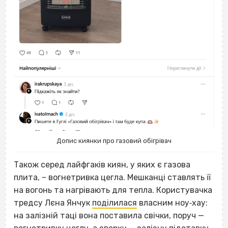
Допис киянки про газовий обігрівач
Також серед лайфгаків киян, у яких є газова
плита, – вогнетривка цегла. Мешканці ставлять її
на вогонь та нагрівають для тепла. Користувачка
тредсу Лєна Янчук
поділилася
власним ноу‐хау:
на залізній таці вона поставила свічки, поруч —