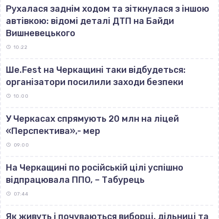
Рухалася заднім ходом та зіткнулася з іншою
автівкою: відомі деталі ДТП на Байди
Вишневецького
10:22
Ше.Fest на Черкащині таки відбудеться:
організатори посилили заходи безпеки
10:00
У Черкасах спрямують 20 млн на ліцей
«Перспектива»,- мер
09:00
На Черкащині по російській цілі успішно
відпрацювала ППО, – Табурець
07:44
Як живуть і почуваються виборці, дільниці та