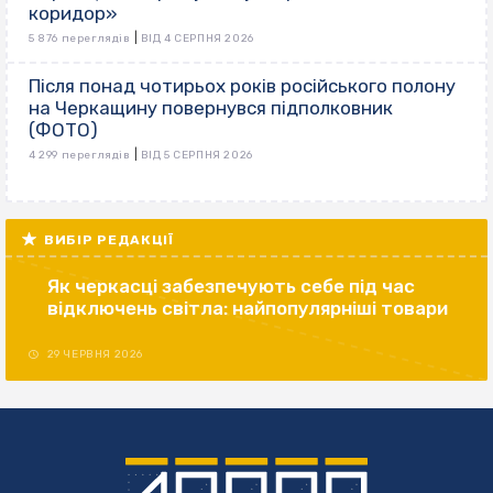
коридор»
|
5 876 переглядів
ВІД 4 СЕРПНЯ 2026
Після понад чотирьох років російського полону
на Черкащину повернувся підполковник
(ФОТО)
|
4 299 переглядів
ВІД 5 СЕРПНЯ 2026
ВИБІР РЕДАКЦІЇ
Як черкасці забезпечують себе під час
відключень світла: найпопулярніші товари
29 ЧЕРВНЯ 2026