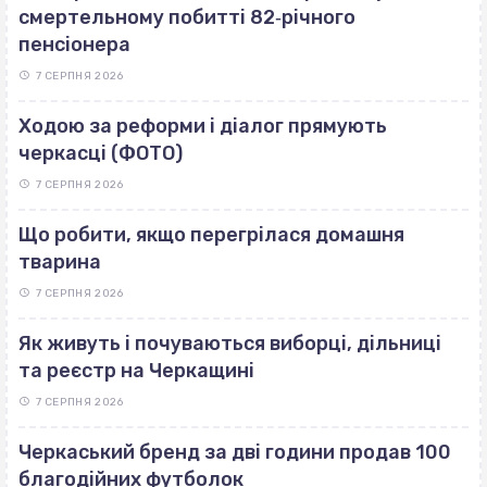
смертельному побитті 82‐річного
пенсіонера
7 СЕРПНЯ 2026
Ходою за реформи і діалог прямують
черкасці (ФОТО)
7 СЕРПНЯ 2026
Що робити, якщо перегрілася домашня
тварина
7 СЕРПНЯ 2026
Як живуть і почуваються виборці, дільниці
та реєстр на Черкащині
7 СЕРПНЯ 2026
Черкаський бренд за дві години продав 100
благодійних футболок