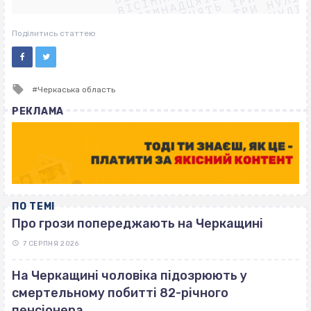
ВІСІМНАДЦЯТЬ ТРИ НУЛІ
ВІСІМНАДЦЯТЬ ТРИ НУЛІ
ВІСІМНАДЦЯТЬ ТРИ НУЛІ
Поділитись статтею
Tagged
Черкаська область
with
РЕКЛАМА
ПО ТЕМІ
Про грози попереджають на Черкащині
7 СЕРПНЯ 2026
На Черкащині чоловіка підозрюють у
смертельному побитті 82-річного
пенсіонера