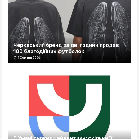
Черкаський бренд за дві години продав
100 благодійних футболок
7 Серпня 2026
В Умані оновили айдентику: скільки її