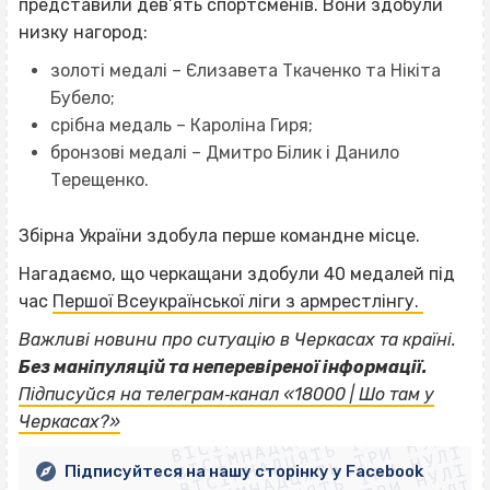
представили дев’ять спортсменів. Вони здобули
низку нагород:
золоті медалі – Єлизавета Ткаченко та Нікіта
Бубело;
срібна медаль – Кароліна Гиря;
бронзові медалі – Дмитро Білик і Данило
Терещенко.
Збірна України здобула перше командне місце.
Нагадаємо, що черкащани здобули 40 медалей під
час
Першої Всеукраїнської ліги з армрестлінгу.
Важливі новини про ситуацію в Черкасах та країні.
Без маніпуляцій та неперевіреної інформації.
ВІСІМНАДЦЯТЬ ТРИ НУЛІ
Підписуйся на телеграм‐канал «18000 | Шо там у
ВІСІМНАДЦЯТЬ ТРИ НУЛІ
ВІСІМНАДЦЯТЬ ТРИ НУЛІ
Черкасах?»
ВІСІМНАДЦЯТЬ ТРИ НУЛІ
ВІСІМНАДЦЯТЬ ТРИ НУЛІ
Підписуйтеся на нашу сторінку у Facebook