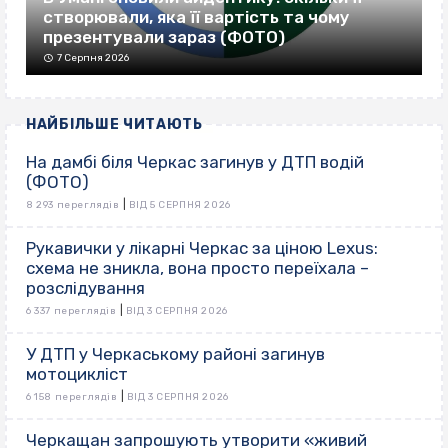
створювали, яка її вартість та чому
презентували зараз (ФОТО)
7 Серпня 2026
НАЙБІЛЬШЕ ЧИТАЮТЬ
На дамбі біля Черкас загинув у ДТП водій
(ФОТО)
|
8 293 переглядів
ВІД 5 СЕРПНЯ 2026
Рукавички у лікарні Черкас за ціною Lexus:
схема не зникла, вона просто переїхала –
розслідування
|
6 337 переглядів
ВІД 3 СЕРПНЯ 2026
У ДТП у Черкаському районі загинув
мотоцикліст
|
6 158 переглядів
ВІД 3 СЕРПНЯ 2026
Черкащан запрошують утворити «живий