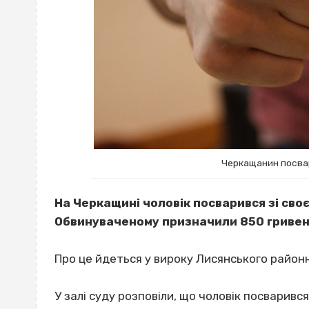
Черкащанин посвар
На Черкащині чоловік посварився зі своє
Обвинуваченому призначили 850 гриве
Про це йдеться у вироку Лисянського район
У залі суду розповіли, що чоловік посваривс