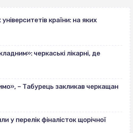
університетів країни: на яких
ладним»: черкаські лікарні, де
имо», – Табурець закликав черкащан
ли у перелік фіналісток щорічної