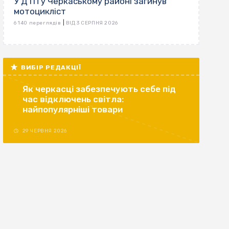
У ДТП у Черкаському районі загинув
мотоцикліст
|
6 140 переглядів
ВІД 3 СЕРПНЯ 2026
ВИБІР РЕДАКЦІЇ
Як черкасці забезпечують себе під
час відключень світла:
найпопулярніші товари
29 ЧЕРВНЯ 2026