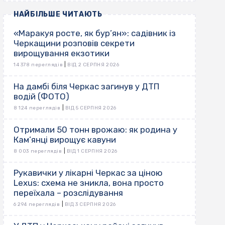
НАЙБІЛЬШЕ ЧИТАЮТЬ
«Маракуя росте, як бур’ян»: садівник із
Черкащини розповів секрети
вирощування екзотики
|
14 378 переглядів
ВІД 2 СЕРПНЯ 2026
На дамбі біля Черкас загинув у ДТП
водій (ФОТО)
|
8 124 переглядів
ВІД 5 СЕРПНЯ 2026
Отримали 50 тонн врожаю: як родина у
Кам’янці вирощує кавуни
|
8 003 переглядів
ВІД 1 СЕРПНЯ 2026
Рукавички у лікарні Черкас за ціною
Lexus: схема не зникла, вона просто
переїхала – розслідування
|
6 294 переглядів
ВІД 3 СЕРПНЯ 2026