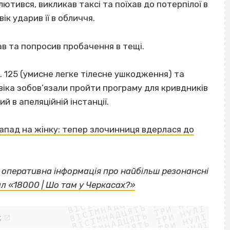
ютився, викликав таксі та поїхав до потерпілої в
ік ударив її в обличчя.
ав та попросив пробачення в тещі.
. 125 (умисне легке тілесне ушкодження) та
іка зобов’язали пройти програму для кривдників
 в апеляційній інстанції.
апад на жінку: тепер злочинниця вдерлася до
а оперативна інформація про найбільш резонансні
ВІСІМНАДЦЯТЬ ТРИ НУЛІ
л «18000 | Шо там у Черкасах?»
ВІСІМНАДЦЯТЬ ТРИ НУЛІ
ВІСІМНАДЦЯТЬ ТРИ НУЛІ
ВІСІМНАДЦЯТЬ ТРИ НУЛІ
ВІСІМНАДЦЯТЬ ТРИ НУЛІ
k