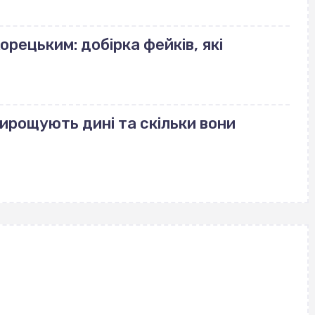
орецьким: добірка фейків, які
вирощують дині та скільки вони