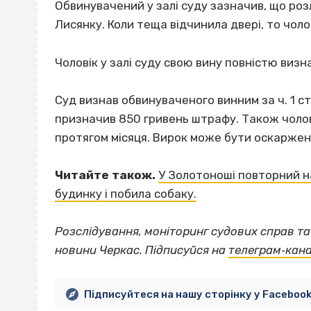
Обвинувачений у залі суду зазначив, що розл
Лисянку. Коли теща відчинила двері, то чолов
Чоловік у залі суду свою вину повністю визн
Суд визнав обвинуваченого винним за ч. 1 ст
призначив 850 гривень штрафу. Також чолов
протягом місяця. Вирок може бути оскаржений
Читайте також.
У Золотоноші повторний н
будинку і побила собаку.
Розслідування, моніторинг судових справ т
новини Черкас. Підписуйся на
телеграм‐кана
Підписуйтеся на нашу сторінку у Faceboo