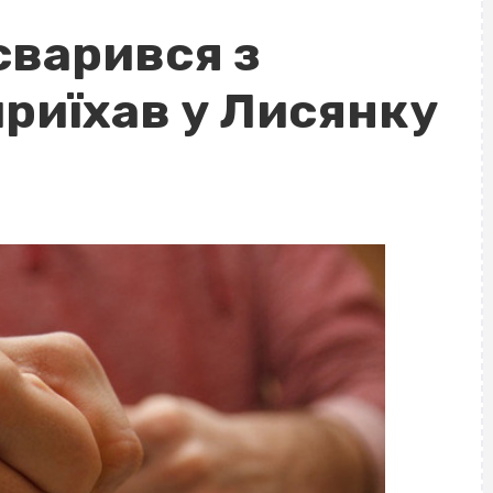
варився з
приїхав у Лисянку