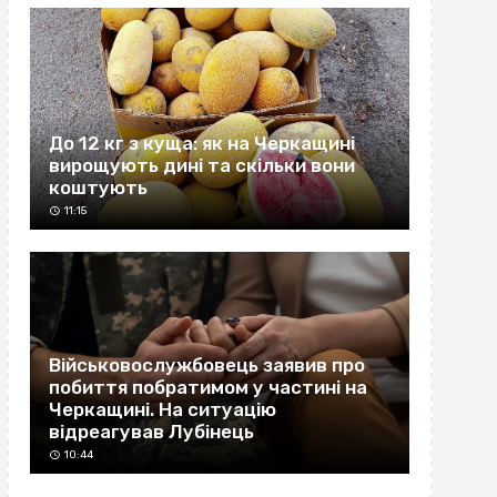
До 12 кг з куща: як на Черкащині
вирощують дині та скільки вони
коштують
11:15
Військовослужбовець заявив про
побиття побратимом у частині на
Черкащині. На ситуацію
відреагував Лубінець
10:44