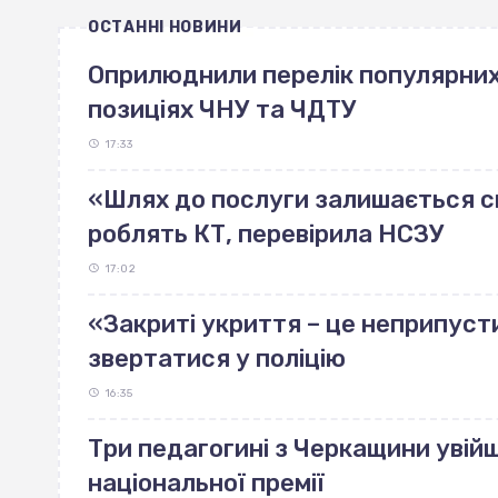
ОСТАННІ НОВИНИ
Оприлюднили перелік популярних 
позиціях ЧНУ та ЧДТУ
17:33
«Шлях до послуги залишається ск
роблять КТ, перевірила НСЗУ
17:02
«Закриті укриття – це неприпуст
звертатися у поліцію
16:35
Три педагогині з Черкащини увійш
національної премії