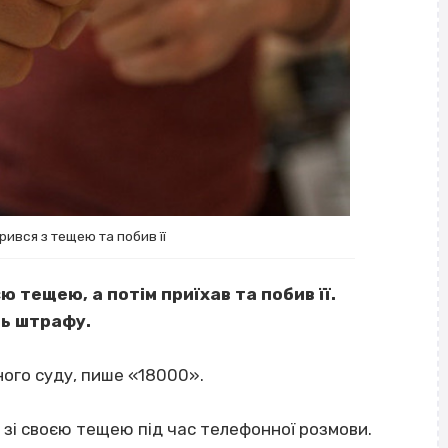
ився з тещею та побив її
ю тещею, а потім приїхав та побив її.
нь штрафу.
ного суду, пише «18000».
я зі своєю тещею під час телефонної розмови.