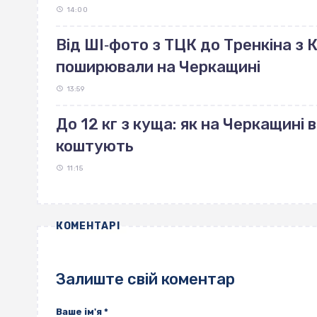
14:00
Від ШІ‐фото з ТЦК до Тренкіна з К
поширювали на Черкащині
13:59
До 12 кг з куща: як на Черкащині 
коштують
11:15
КОМЕНТАРІ
Залиште свій коментар
Ваше ім'я
*