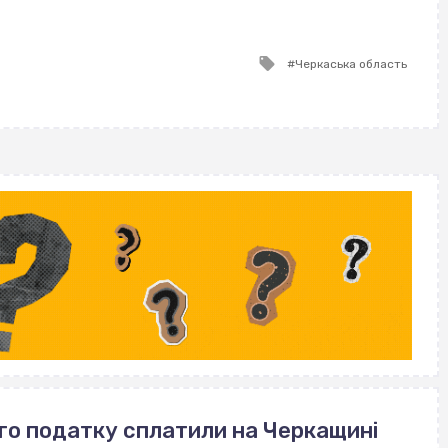
ВІСІМНАДЦЯТЬ ТРИ НУЛІ
ВІСІМНАДЦЯТЬ ТРИ НУЛІ
ВІСІМНАДЦЯТЬ ТРИ НУЛІ
Tagged
Черкаська область
with
го податку сплатили на Черкащині