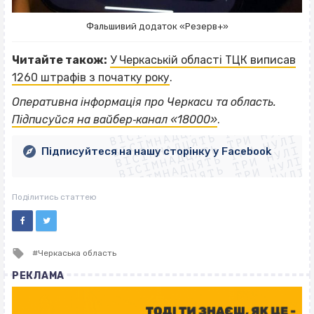
Фальшивий додаток «Резерв+»
Читайте також:
У Черкаській області ТЦК виписав
1260 штрафів з початку року
.
ВІСІМНАДЦЯТЬ ТРИ НУЛІ
Оперативна інформація про Черкаси та область.
ВІСІМНАДЦЯТЬ ТРИ НУЛІ
ВІСІМНАДЦЯТЬ ТРИ НУЛІ
Підписуйся на вайбер‐канал «18000»
.
ВІСІМНАДЦЯТЬ ТРИ НУЛІ
ВІСІМНАДЦЯТЬ ТРИ НУЛІ
ВІСІМНАДЦЯТЬ ТРИ НУЛІ
Підписуйтеся на нашу сторінку у Facebook
ВІСІМНАДЦЯТЬ ТРИ НУЛІ
ВІСІМНАДЦЯТЬ ТРИ НУЛІ
Поділитись статтею
Tagged
Черкаська область
with
РЕКЛАМА