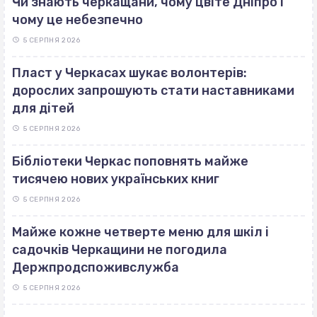
Чи знають черкащани, чому цвіте Дніпро і
чому це небезпечно
5 СЕРПНЯ 2026
Пласт у Черкасах шукає волонтерів:
дорослих запрошують стати наставниками
для дітей
5 СЕРПНЯ 2026
Бібліотеки Черкас поповнять майже
тисячею нових українських книг
5 СЕРПНЯ 2026
Майже кожне четверте меню для шкіл і
садочків Черкащини не погодила
Держпродспоживслужба
5 СЕРПНЯ 2026