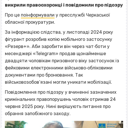
викрили правоохоронці і повідомили про підозру
Про це
поінформували
у пресслужбі Черкаської
обласної прокуратури.
За інформацією слідства, у листопаді 2024 року
фігурант розробив копію мобільного застосунку
«Резерв+». Аби заробити він через чат‐боти у
месенджері «Telegram» продав щонайменше
двадцяти чоловікам призовного віку застосунок із
фейковими електронними військово‐обліковими
документами про бронювання. Так
військовозобов’язані могли уникати мобілізації.
Повідомлення про підозру у вчиненні зазначених
кримінальних правопорушень чоловік отримав 24
червня 2025 року. Нині вирішують питання про
обрання запобіжного заходу.