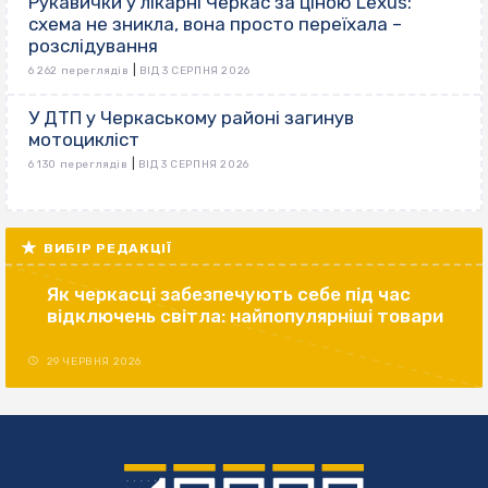
Рукавички у лікарні Черкас за ціною Lexus:
схема не зникла, вона просто переїхала –
розслідування
|
6 262 переглядів
ВІД 3 СЕРПНЯ 2026
У ДТП у Черкаському районі загинув
мотоцикліст
|
6 130 переглядів
ВІД 3 СЕРПНЯ 2026
ВИБІР РЕДАКЦІЇ
Як черкасці забезпечують себе під час
відключень світла: найпопулярніші товари
29 ЧЕРВНЯ 2026