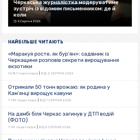
Черкаська журналістка модеруватиме
зустріч із відомим письменником: де й
коли
5 Серпня 2026
НАЙБІЛЬШЕ ЧИТАЮТЬ
«Маракуя росте, як бур’ян»: садівник із
Черкащини розповів секрети вирощування
екзотики
|
14 357 переглядів
ВІД 2 СЕРПНЯ 2026
Отримали 50 тонн врожаю: як родина у
Кам’янці вирощує кавуни
|
7 749 переглядів
ВІД 1 СЕРПНЯ 2026
На дамбі біля Черкас загинув у ДТП водій
(ФОТО)
|
7 161 переглядів
ВІД 5 СЕРПНЯ 2026