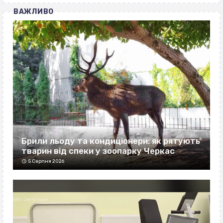
ВАЖЛИВО
Брили льоду та кондиціонери: як рятують
тварин від спеки у зоопарку Черкас
5 Серпня 2026