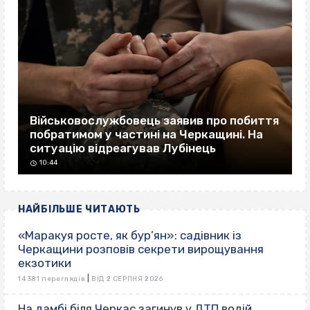
Військовослужбовець заявив про побиття
побратимом у частині на Черкащині. На
ситуацію відреагував Лубінець
10:44
НАЙБІЛЬШЕ ЧИТАЮТЬ
«Маракуя росте, як бур’ян»: садівник із
Черкащини розповів секрети вирощування
екзотики
|
14 381 переглядів
ВІД 2 СЕРПНЯ 2026
На дамбі біля Черкас загинув у ДТП водій