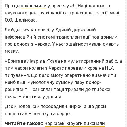
Про це
повідомили
у пресслужбі Національного
наукового центру хірургії та трансплантології імені
О.О. Шалімова.
Як йдеться у дописі, у Єдиній державній
інформаційній системі трансплантації повідомили
про донора з Черкас. У нього даігностували смерть
мозку.
«Бригада лікарів виїхала на мультиорганний забір, а
тим часом колеги з Черкас передали кров на HLA
типування, що дало змогу оперативно визначити
найбільш імунологічну сумісну пару донор‐
реципієнт. Трансплантації тривали до глибокої
ночі», – йдеться у дописі.
Двом чоловікам пересадили нирки, а ще двом
пацієнтам – печінку та серце.
Читайте також:
Черкаські хірурги виконали