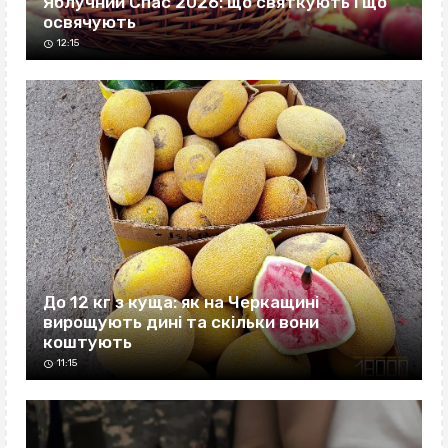
Яблучний Спас 2026: що святкують і що
освячують
12:15
До 12 кг з куща: як на Черкащині
вирощують дині та скільки вони
коштують
11:15