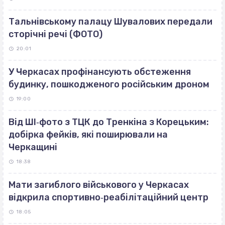
Тальнівському палацу Шувалових передали
сторічні речі (ФОТО)
20:01
У Черкасах профінансують обстеження
будинку, пошкодженого російським дроном
19:00
Від ШІ‐фото з ТЦК до Тренкіна з Корецьким:
добірка фейків, які поширювали на
Черкащині
18:38
Мати загиблого військового у Черкасах
відкрила спортивно‐реабілітаційний центр
18:05