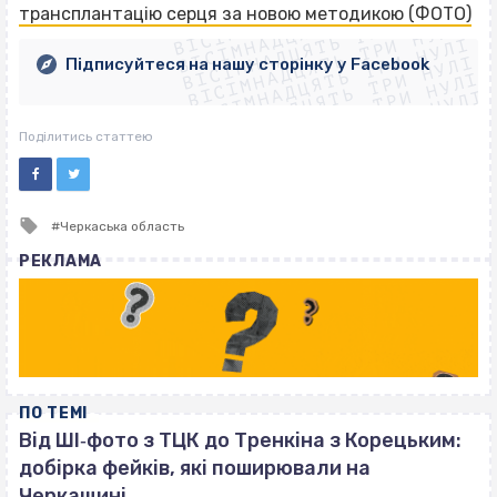
ВІСІМНАДЦЯТЬ ТРИ НУЛІ
ВІСІМНАДЦЯТЬ ТРИ НУЛІ
ВІСІМНАДЦЯТЬ ТРИ НУЛІ
трансплантацію серця за новою методикою (ФОТО)
ВІСІМНАДЦЯТЬ ТРИ НУЛІ
ВІСІМНАДЦЯТЬ ТРИ НУЛІ
ВІСІМНАДЦЯТЬ ТРИ НУЛІ
Підписуйтеся на нашу сторінку у Facebook
ВІСІМНАДЦЯТЬ ТРИ НУЛІ
ВІСІМНАДЦЯТЬ ТРИ НУЛІ
Поділитись статтею
Tagged
Черкаська область
with
РЕКЛАМА
ПО ТЕМІ
Від ШІ‐фото з ТЦК до Тренкіна з Корецьким:
добірка фейків, які поширювали на
Черкащині