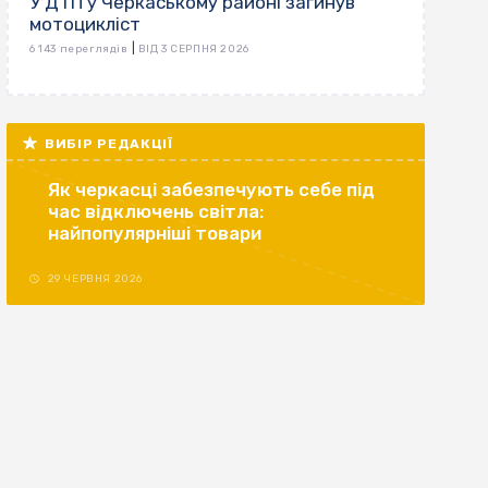
У ДТП у Черкаському районі загинув
мотоцикліст
|
6 143 переглядів
ВІД 3 СЕРПНЯ 2026
ВИБІР РЕДАКЦІЇ
Як черкасці забезпечують себе під
час відключень світла:
найпопулярніші товари
29 ЧЕРВНЯ 2026