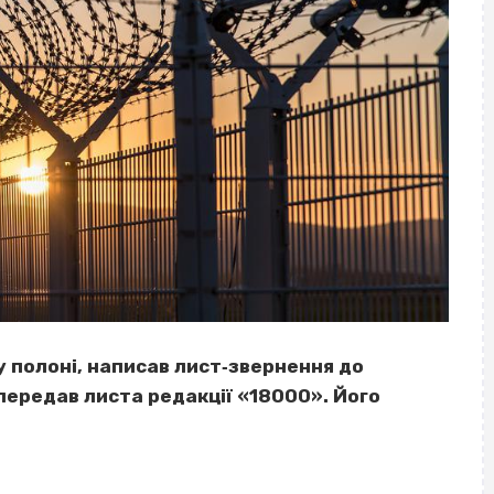
 полоні, написав лист‐звернення до
передав листа редакції «18000». Його