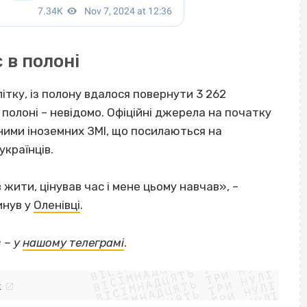
 в полоні
ітку, із полону вдалося повернути 3 262
 полоні – невідомо. Офіційні джерела на початку
ними іноземних ЗМІ, що посилаються на
українців.
 жити, цінував час і мене цьому навчав», –
инув у
Оленівці
.
ВІСІМНАДЦЯТЬ ТРИ НУЛІ
 – у
нашому телеграмі
.
ВІСІМНАДЦЯТЬ ТРИ НУЛІ
ВІСІМНАДЦЯТЬ ТРИ НУЛІ
ВІСІМНАДЦЯТЬ ТРИ НУЛІ
ВІСІМНАДЦЯТЬ ТРИ НУЛІ
k