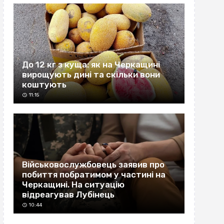
До 12 кг з куща: як на Черкащині
вирощують дині та скільки вони
коштують
11:15
Військовослужбовець заявив про
побиття побратимом у частині на
Черкащині. На ситуацію
відреагував Лубінець
10:44