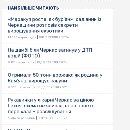
НАЙБІЛЬШЕ ЧИТАЮТЬ
«Маракуя росте, як бур’ян»: садівник із
Черкащини розповів секрети
вирощування екзотики
|
14 386 переглядів
ВІД 2 СЕРПНЯ 2026
На дамбі біля Черкас загинув у ДТП
водій (ФОТО)
|
8 196 переглядів
ВІД 5 СЕРПНЯ 2026
Отримали 50 тонн врожаю: як родина у
Кам’янці вирощує кавуни
|
8 023 переглядів
ВІД 1 СЕРПНЯ 2026
Рукавички у лікарні Черкас за ціною
Lexus: схема не зникла, вона просто
переїхала – розслідування
|
6 304 переглядів
ВІД 3 СЕРПНЯ 2026