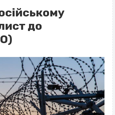
осійському
лист до
О)