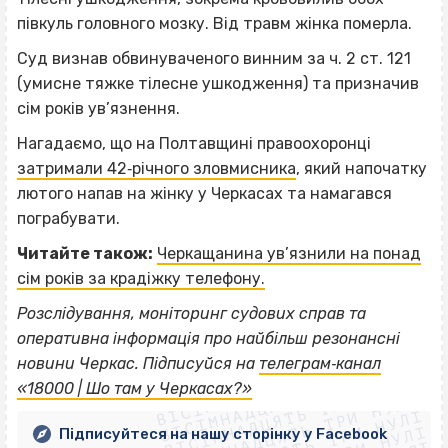
півкуль головного мозку. Від травм жінка померла.
Суд визнав обвинуваченого винним за ч. 2 ст. 121
(умисне тяжке тілесне ушкодження) та призначив
сім років ув’язнення.
Нагадаємо, що на Полтавщині правоохоронці
затримали 42‐річного зловмисника
, який напочатку
лютого напав на жінку у Черкасах та намагався
пограбувати.
Читайте також:
Черкащанина ув’язнили на понад
сім років за крадіжку телефону.
Розслідування, моніторинг судових справ та
оперативна інформація про найбільш резонансні
ВІСІМНАДЦЯТЬ ТРИ НУЛІ
новини Черкас. Підписуйся на
телеграм‐канал
ВІСІМНАДЦЯТЬ ТРИ НУЛІ
ВІСІМНАДЦЯТЬ ТРИ НУЛІ
«18000 | Шо там у Черкасах?»
ВІСІМНАДЦЯТЬ ТРИ НУЛІ
Підписуйтеся на нашу сторінку у Facebook