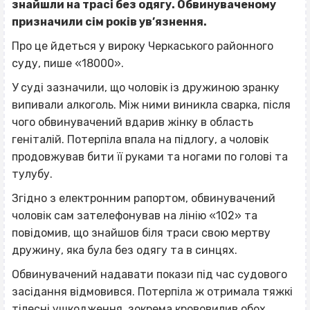
знайшли на трасі без одягу. Обвинуваченому
призначили сім років ув’язнення.
Про це йдеться у вироку Черкаського районного
суду, пише «18000».
У суді зазначили, що чоловік із дружиною зранку
випивали алкоголь. Між ними виникла сварка, після
чого обвинувачений вдарив жінку в область
геніталій. Потерпіла впала на підлогу, а чоловік
продовжував бити її руками та ногами по голові та
тулубу.
Згідно з електронним рапортом, обвинувачений
чоловік сам зателефонував на лінію «102» та
повідомив, що знайшов біля траси свою мертву
дружину, яка була без одягу та в синцях.
Обвинувачений надавати покази під час судового
засідання відмовився. Потерпіла ж отримала тяжкі
тілесні ушкодження, зокрема крововилив обох