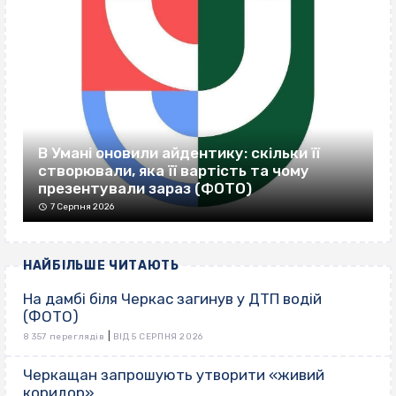
В Умані оновили айдентику: скільки її
створювали, яка її вартість та чому
презентували зараз (ФОТО)
7 Серпня 2026
НАЙБІЛЬШЕ ЧИТАЮТЬ
На дамбі біля Черкас загинув у ДТП водій
(ФОТО)
|
8 357 переглядів
ВІД 5 СЕРПНЯ 2026
Черкащан запрошують утворити «живий
коридор»