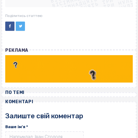
ВІСІМНАДЦЯТЬ ТРИ НУЛІ
ВІСІМНАДЦЯТЬ ТРИ НУЛІ
ВІСІМНАДЦЯТЬ ТРИ НУЛІ
ВІСІМНАДЦЯТЬ ТРИ НУЛІ
Поділитись статтею
РЕКЛАМА
ПО ТЕМІ
КОМЕНТАРІ
Залиште свій коментар
Ваше ім'я
*