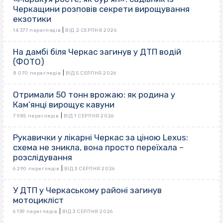
Черкащини розповів секрети вирощування
екзотики
|
14 377 переглядів
ВІД 2 СЕРПНЯ 2026
На дамбі біля Черкас загинув у ДТП водій
(ФОТО)
|
8 070 переглядів
ВІД 5 СЕРПНЯ 2026
Отримали 50 тонн врожаю: як родина у
Кам’янці вирощує кавуни
|
7 985 переглядів
ВІД 1 СЕРПНЯ 2026
Рукавички у лікарні Черкас за ціною Lexus:
схема не зникла, вона просто переїхала –
розслідування
|
6 290 переглядів
ВІД 3 СЕРПНЯ 2026
У ДТП у Черкаському районі загинув
мотоцикліст
|
6 139 переглядів
ВІД 3 СЕРПНЯ 2026