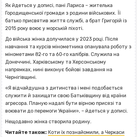
Як йдеться у дописі, пані Лариса – жителька
Городищенської громади з родини військових. Її
батько присвятив життя службі, а брат Григорій із
2015 року воює у морській піхоті.
До війська жінка долучилася у 2023 році. Після
навчання та курсів мінометника опанувала роботу з
мінометами 82‐го та 60‐го калібрів. Служила на
Донеччині, Харківському та Херсонському
напрямках, нині виконує бойові завдання на
Чернігівщині.
«Я відчайдушна з дитинства і мені подобається
служити й захищати свою Батьківщину від країни
агресора. Планую надалі бути вірною присязі та
воювати до перемоги України», – йдеться у дописі.
Нещодавно жінка створила родину.
Читайте також:
Коти їх познайомили, а Черкаси