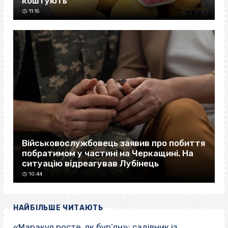
коштують
11:15
Військовослужбовець заявив про побиття
побратимом у частині на Черкащині. На
ситуацію відреагував Лубінець
10:44
НАЙБІЛЬШЕ ЧИТАЮТЬ
«Маракуя росте, як бур’ян»: садівник із