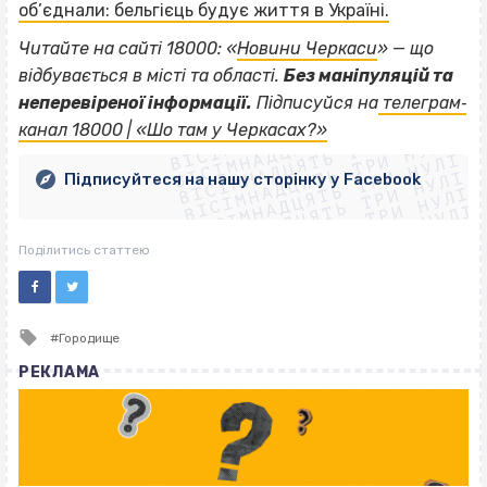
об’єднали: бельгієць будує життя в Україні.
Читайте на сайті 18000: «
Новини Черкаси
» — що
відбувається в місті та області.
Без маніпуляцій та
ВІСІМНАДЦЯТЬ ТРИ НУЛІ
неперевіреної інформації.
Підписуйся на
телеграм‐
ВІСІМНАДЦЯТЬ ТРИ НУЛІ
ВІСІМНАДЦЯТЬ ТРИ НУЛІ
канал 18000 | «Шо там у Черкасах?»
ВІСІМНАДЦЯТЬ ТРИ НУЛІ
ВІСІМНАДЦЯТЬ ТРИ НУЛІ
ВІСІМНАДЦЯТЬ ТРИ НУЛІ
Підписуйтеся на нашу сторінку у Facebook
ВІСІМНАДЦЯТЬ ТРИ НУЛІ
ВІСІМНАДЦЯТЬ ТРИ НУЛІ
Поділитись статтею
Tagged
Городище
with
РЕКЛАМА