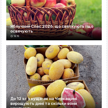
Яблучний Спас 2026: що святкують і що
освячують
12:15
До 12 кг з куща: як на Черкащині
вирощують дині та скільки вони