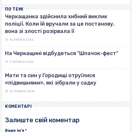
ПО ТЕМІ
Черкащанка здійснила хибний виклик
поліції. Коли їй вручали за це постанову,
вона зі злості розірвала її
16 ЛИПНЯ 2026
На Черкащині відбудеться "Шпачок-фест"
3 ЧЕРВНЯ 2026
Мати та син у Городищі отруїлися
«підвишнями», які зібрали у садку
21 ТРАВНЯ 2026
КОМЕНТАРІ
Залиште свій коментар
Ваше ім'я
*