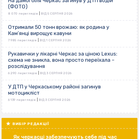
На дамбі біля Черкас загинув у ДТП водій
(ФОТО)
|
8 070 переглядів
ВІД 5 СЕРПНЯ 2026
Отримали 50 тонн врожаю: як родина у
Кам’янці вирощує кавуни
|
7 985 переглядів
ВІД 1 СЕРПНЯ 2026
Рукавички у лікарні Черкас за ціною Lexus:
схема не зникла, вона просто переїхала –
розслідування
|
6 290 переглядів
ВІД 3 СЕРПНЯ 2026
У ДТП у Черкаському районі загинув
мотоцикліст
|
6 139 переглядів
ВІД 3 СЕРПНЯ 2026
ВИБІР РЕДАКЦІЇ
Як черкасці забезпечують себе під час