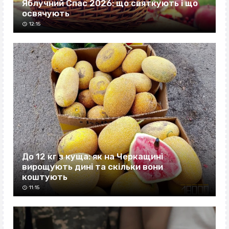
Яблучний Спас 2026: що святкують і що
освячують
12:15
До 12 кг з куща: як на Черкащині
вирощують дині та скільки вони
коштують
11:15