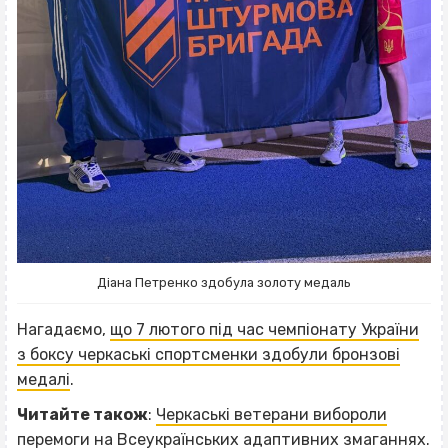
Діана Петренко здобула золоту медаль
Нагадаємо,
що 7 лютого під час чемпіонату України
з боксу черкаські спортсменки здобули бронзові
медалі
.
ВІСІМНАДЦЯТЬ ТРИ НУЛІ
Читайте також
:
Черкаські ветерани вибороли
перемоги на Всеукраїнських адаптивних змаганнях
.