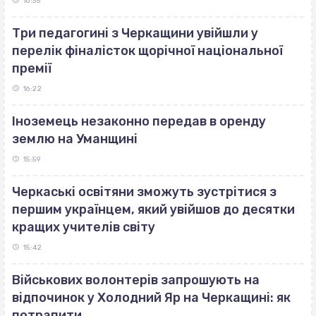
16:35
Три педагогині з Черкащини увійшли у
перелік фіналісток щорічної національної
премії
16:22
Іноземець незаконно передав в оренду
землю на Уманщині
15:59
Черкаські освітяни зможуть зустрітися з
першим українцем, який увійшов до десятки
кращих учителів світу
15:42
Військових волонтерів запрошують на
відпочинок у Холодний Яр на Черкащині: як
потрапити