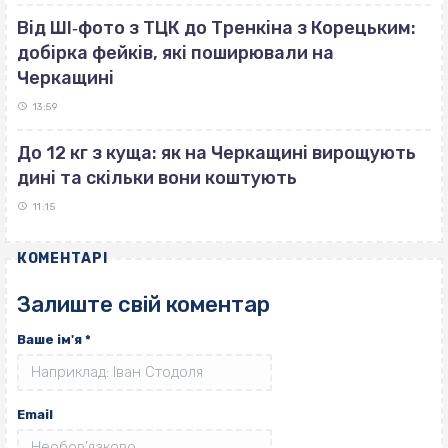
Від ШІ‐фото з ТЦК до Тренкіна з Корецьким:
добірка фейків, які поширювали на
Черкащині
13:59
До 12 кг з куща: як на Черкащині вирощують
дині та скільки вони коштують
11:15
КОМЕНТАРІ
Залиште свій коментар
Ваше ім'я
*
Email