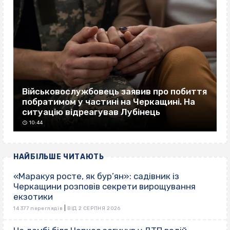
Військовослужбовець заявив про побиття
побратимом у частині на Черкащині. На
ситуацію відреагував Лубінець
10:44
НАЙБІЛЬШЕ ЧИТАЮТЬ
«Маракуя росте, як бур’ян»: садівник із
Черкащини розповів секрети вирощування
екзотики
|
14 377 переглядів
ВІД 2 СЕРПНЯ 2026