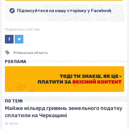
ВІСІМНАДЦЯТЬ ТРИ НУЛІ
ВІСІМНАДЦЯТЬ ТРИ НУЛІ
ВІСІМНАДЦЯТЬ ТРИ НУЛІ
ВІСІМНАДЦЯТЬ ТРИ НУЛІ
ВІСІМНАДЦЯТЬ ТРИ НУЛІ
Підписуйтеся на нашу сторінку у Facebook
ВІСІМНАДЦЯТЬ ТРИ НУЛІ
ВІСІМНАДЦЯТЬ ТРИ НУЛІ
Поділитись статтею
Tagged
Черкаська область
with
РЕКЛАМА
ПО ТЕМІ
Майже мільярд гривень земельного податку
сплатили на Черкащині
14:00