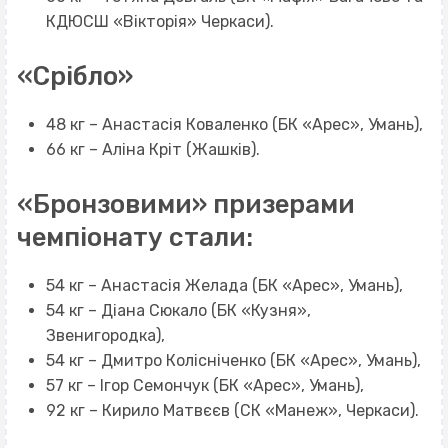
КДЮСШ «Вікторія» Черкаси).
«Срібло»
48 кг – Анастасія Коваленко (БК «Арес», Умань),
66 кг – Аліна Кріт (Жашків).
«Бронзовими» призерами
чемпіонату стали:
54 кг – Анастасія Желада (БК «Арес», Умань),
54 кг – Діана Сюкало (БК «Кузня»,
Звенигородка),
54 кг – Дмитро Колісніченко (БК «Арес», Умань),
57 кг – Ігор Семончук (БК «Арес», Умань),
92 кг – Кирило Матвєєв (СК «Манеж», Черкаси).