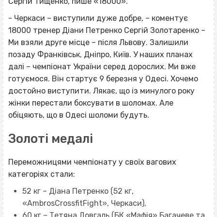
Сергій Тищенко, пише «18000».
- Черкаси – виступили дуже добре, – коментує
18000 тренер Діани Петренко Сергій Золотаренко –
Ми взяли друге місце – після Львову. Залишили
позаду Франківськ, Дніпро, Київ. У наших планах
далі – чемпіонат України серед дорослих. Ми вже
готуємося. Він стартує 9 березня у Одесі. Хочемо
достойно виступити. Лякає, що із минулого року
жінки перестали боксувати в шоломах. Але
обіцяють, що в Одесі шоломи будуть.
Золоті медалі
Переможницями чемпіонату у своїх вагових
категоріях стали:
52 кг – Діана Петренко (52 кг,
«AmbrosCrossfitFight», Черкаси),
60 кг – Тетяна Довгаль (БК «Мафія» Багачеве та