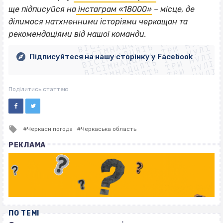
ще підписуйся на
інстаграм «18000»
– місце, де
ВІСІМНАДЦЯТЬ ТРИ НУЛІ
ділимося натхненними історіями черкащан та
ВІСІМНАДЦЯТЬ ТРИ НУЛІ
ВІСІМНАДЦЯТЬ ТРИ НУЛІ
рекомендаціями від нашої команди.
ВІСІМНАДЦЯТЬ ТРИ НУЛІ
ВІСІМНАДЦЯТЬ ТРИ НУЛІ
ВІСІМНАДЦЯТЬ ТРИ НУЛІ
Підписуйтеся на нашу сторінку у Facebook
ВІСІМНАДЦЯТЬ ТРИ НУЛІ
ВІСІМНАДЦЯТЬ ТРИ НУЛІ
Поділитись статтею
Tagged
Черкаси погода
Черкаська область
with
РЕКЛАМА
ПО ТЕМІ