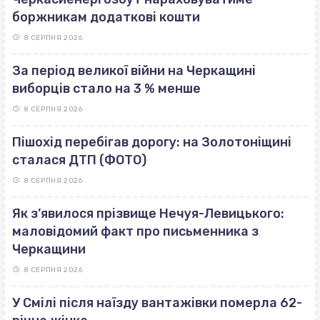
боржникам додаткові кошти
8 СЕРПНЯ 2026
За період великої війни на Черкащині
виборців стало на 3 % менше
8 СЕРПНЯ 2026
Пішохід перебігав дорогу: на Золотоніщині
сталася ДТП (ФОТО)
8 СЕРПНЯ 2026
Як з’явилося прізвище Нечуя-Левицького:
маловідомий факт про письменника з
Черкащини
8 СЕРПНЯ 2026
У Смілі після наїзду вантажівки померла 62-