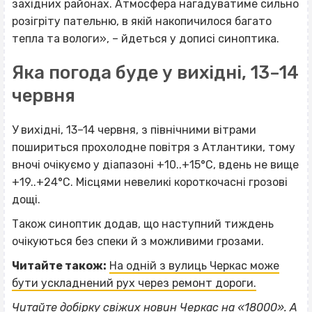
західних районах. Атмосфера нагадуватиме сильно
розігріту пательню, в якій накопичилося багато
тепла та вологи», – йдеться у дописі синоптика.
Яка погода буде у вихідні, 13–14
червня
У вихідні, 13–14 червня, з північними вітрами
пошириться прохолодне повітря з Атлантики, тому
вночі очікуємо у діапазоні +10..+15°С, вдень не вище
+19..+24°С. Місцями невеликі короткочасні грозові
дощі.
Також синоптик додав, що наступний тиждень
очікуються без спеки й з можливими грозами.
Читайте також:
На одній з вулиць Черкас може
бути ускладнений рух через ремонт дороги.
Читайте добірку
свіжих новин Черкас
на «18000». А