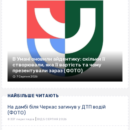
В Умані оновили айдентику: скільки її
створювали, яка її вартість та чому
презентували зараз (ФОТО)
7 Серпня 2026
НАЙБІЛЬШЕ ЧИТАЮТЬ
На дамбі біля Черкас загинув у ДТП водій
(ФОТО)
|
8 337 переглядів
ВІД 5 СЕРПНЯ 2026