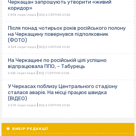
Черкащан запрошують утворити «живий
коридор»
|
5 894 переглядів
ВІД 4 СЕРПНЯ 2026
Після понад чотирьох років російського полону
на Черкащину повернувся підполковник
(ФОТО)
|
4 324 переглядів
ВІД 5 СЕРПНЯ 2026
На Черкащині по російській цілі успішно
відпрацювала ППО, – Табурець
|
2 636 переглядів
ВІД 7 СЕРПНЯ 2026
У Черкасах поблизу Центрального стадіону
сталася аварія. На місці працює швидка
(ВІДЕО)
|
2 574 переглядів
ВІД 4 СЕРПНЯ 2026
ВИБІР РЕДАКЦІЇ