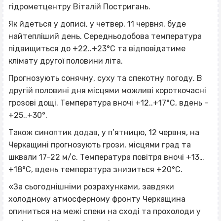
гідрометцентру Віталій Постригань.
Як йдеться у дописі, у четвер, 11 червня, буде
найтепліший день. Середньодобова температура
підвищиться до +22..+23°С та відповідатиме
клімату другої половини літа.
Прогнозують сонячну, суху та спекотну погоду. В
другій половині дня місцями можливі короткочасні
грозові дощі. Температура вночі +12..+17°С, вдень –
+25..+30°.
Також синоптик додав, у п’ятницю, 12 червня, на
Черкащині прогнозують грози, місцями град та
шквали 17–22 м/с. Температура повітря вночі +13…
+18°С, вдень температура знизиться +20°С.
«За сьогоднішніми розрахунками, завдяки
холодному атмосферному фронту Черкащина
опиниться на межі спеки на сході та прохолоди у