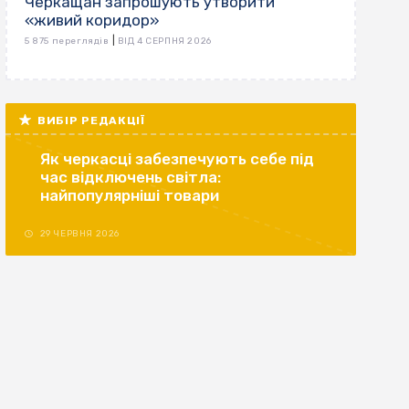
Черкащан запрошують утворити
«живий коридор»
|
5 875 переглядів
ВІД 4 СЕРПНЯ 2026
ВИБІР РЕДАКЦІЇ
Як черкасці забезпечують себе під
час відключень світла:
найпопулярніші товари
29 ЧЕРВНЯ 2026