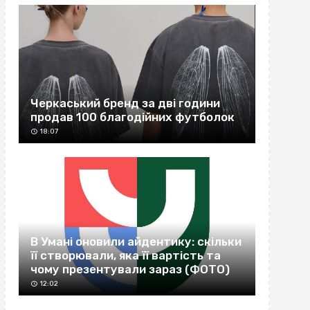
Черкаський бренд за дві години
продав 100 благодійних футболок
18:07
В Умані оновили айдентику: скільки
її створювали, яка її вартість та
чому презентували зараз (ФОТО)
12:02