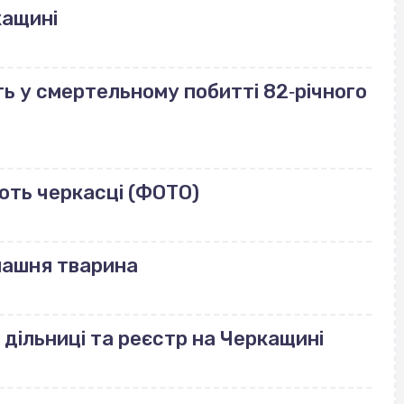
кащині
ь у смертельному побитті 82‐річного
ють черкасці (ФОТО)
машня тварина
 дільниці та реєстр на Черкащині