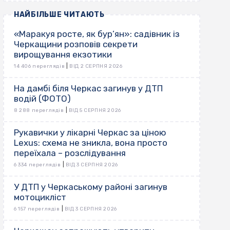
НАЙБІЛЬШЕ ЧИТАЮТЬ
«Маракуя росте, як бур’ян»: садівник із
Черкащини розповів секрети
вирощування екзотики
|
14 406 переглядів
ВІД 2 СЕРПНЯ 2026
На дамбі біля Черкас загинув у ДТП
водій (ФОТО)
|
8 288 переглядів
ВІД 5 СЕРПНЯ 2026
Рукавички у лікарні Черкас за ціною
Lexus: схема не зникла, вона просто
переїхала – розслідування
|
6 334 переглядів
ВІД 3 СЕРПНЯ 2026
У ДТП у Черкаському районі загинув
мотоцикліст
|
6 157 переглядів
ВІД 3 СЕРПНЯ 2026