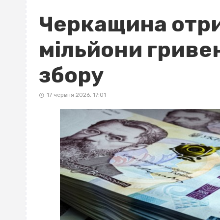
Черкащина отр
мільйони гриве
збору
17 червня 2026, 17:01