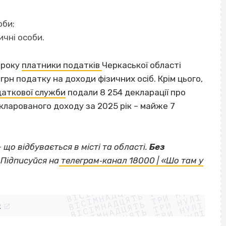
оби;
ичні особи.
 року
платники податків
Черкаської області
грн податку на доходи фізичних осіб. Крім цього,
аткової служби
подали 8 254 декларації про
кларованого доходу за 2025 рік – майже 7
— що відбувається в місті та області.
Без
Підписуйся на
телеграм‐канал 18000 | «Шо там у
ВІСІМНАДЦЯТЬ ТРИ НУЛІ
ВІСІМНАДЦЯТЬ ТРИ НУЛІ
ВІСІМНАДЦЯТЬ ТРИ НУЛІ
ВІСІМНАДЦЯТЬ ТРИ НУЛІ
ВІСІМНАДЦЯТЬ ТРИ НУЛІ
ВІСІМНАДЦЯТЬ ТРИ НУЛІ
k