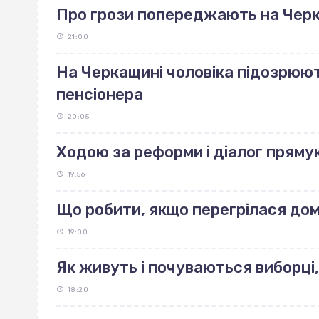
Про грози попереджають на Чер
21:00
На Черкащині чоловіка підозрюют
пенсіонера
20:05
Ходою за реформи і діалог пряму
19:56
Що робити, якщо перегрілася до
19:00
Як живуть і почуваються виборці,
18:20