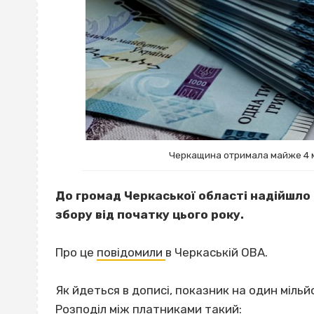
Черкащина отримала майже 4 м
До громад Черкаської області надійшло
збору від початку цього року.
Про це
повідомили
в Черкаській ОВА.
Як йдеться в дописі, показник на один мільй
Розподіл між платниками такий: