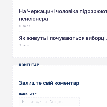
На Черкащині чоловіка підозрюют
пенсіонера
20:05
Як живуть і почуваються виборці,
18:20
КОМЕНТАРІ
Залиште свій коментар
Ваше ім'я
*