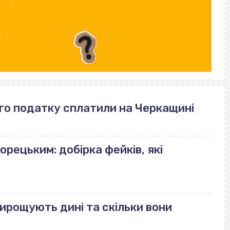
го податку сплатили на Черкащині
орецьким: добірка фейків, які
вирощують дині та скільки вони