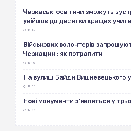
Черкаські освітяни зможуть зуст
увійшов до десятки кращих учите
15:42
Військових волонтерів запрошуют
Черкащині: як потрапити
15:18
На вулиці Байди Вишневецького 
15:02
Нові монументи з’являться у трь
14:46