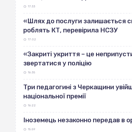
17:33
«Шлях до послуги залишається ск
роблять КТ, перевірила НСЗУ
17:02
«Закриті укриття – це неприпуст
звертатися у поліцію
16:35
Три педагогині з Черкащини увійш
національної премії
16:22
Іноземець незаконно передав в 
15:59