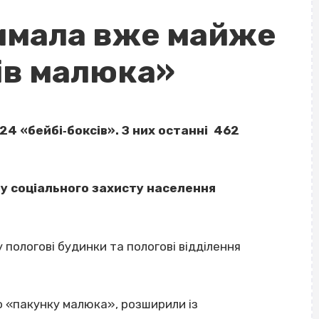
имала вже майже
ів малюка»
24 «бейбі‐боксів». З них останні 462
 соціального захисту населення
у пологові будинки та пологові відділення
 до «пакунку малюка», розширили із