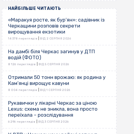
НАЙБІЛЬШЕ ЧИТАЮТЬ
«Маракуя росте, як бур’ян»: садівник із
Черкащини розповів секрети
вирощування екзотики
|
14 378 переглядів
ВІД 2 СЕРПНЯ 2026
На дамбі біля Черкас загинув у ДТП
водій (ФОТО)
|
8 126 переглядів
ВІД 5 СЕРПНЯ 2026
Отримали 50 тонн врожаю: як родина у
Кам’янці вирощує кавуни
|
8 004 переглядів
ВІД 1 СЕРПНЯ 2026
Рукавички у лікарні Черкас за ціною
Lexus: схема не зникла, вона просто
переїхала – розслідування
|
6 296 переглядів
ВІД 3 СЕРПНЯ 2026