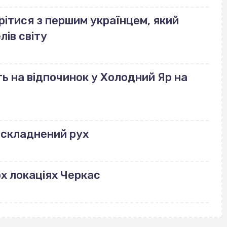
рітися з першим українцем, який
лів світу
ь на відпочинок у Холодний Яр на
ускладнений рух
ох локаціях Черкас