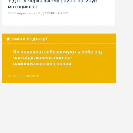
У ДТП у Черкаському районі загинув
мотоцикліст
|
6 140 переглядів
ВІД 3 СЕРПНЯ 2026
ВИБІР РЕДАКЦІЇ
Як черкасці забезпечують себе під
час відключень світла:
найпопулярніші товари
29 ЧЕРВНЯ 2026