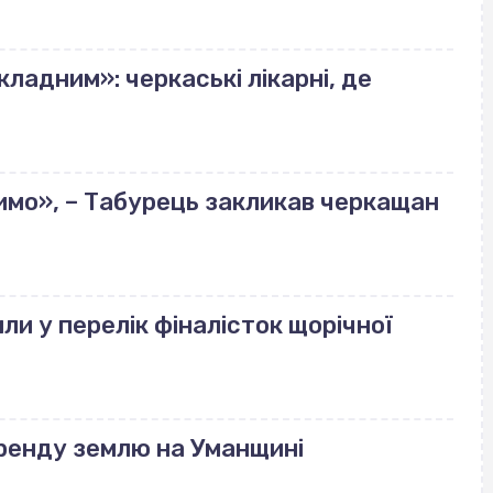
ладним»: черкаські лікарні, де
имо», – Табурець закликав черкащан
ли у перелік фіналісток щорічної
оренду землю на Уманщині