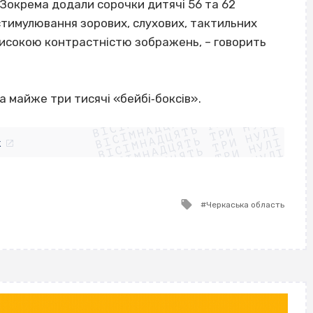
 Зокрема додали сорочки дитячі 56 та 62
 стимулювання зорових, слухових, тактильних
з високою контрастністю зображень, – говорить
ВІСІМНАДЦЯТЬ ТРИ НУЛІ
а майже три тисячі «бейбі‐боксів».
ВІСІМНАДЦЯТЬ ТРИ НУЛІ
ВІСІМНАДЦЯТЬ ТРИ НУЛІ
ВІСІМНАДЦЯТЬ ТРИ НУЛІ
ВІСІМНАДЦЯТЬ ТРИ НУЛІ
ВІСІМНАДЦЯТЬ ТРИ НУЛІ
k
ВІСІМНАДЦЯТЬ ТРИ НУЛІ
ВІСІМНАДЦЯТЬ ТРИ НУЛІ
Tagged
Черкаська область
with