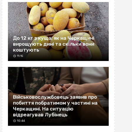
До 12 кг з куща: як на Черкащині
вирощують дині та скільки вони
коштують
11:15
Військовослужбовець заявив про
побиття побратимом у частині на
Черкащині. На ситуацію
відреагував Лубінець
10:44