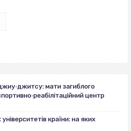
джиу‐джитсу: мати загиблого
спортивно‐реабілітаційний центр
університетів країни: на яких