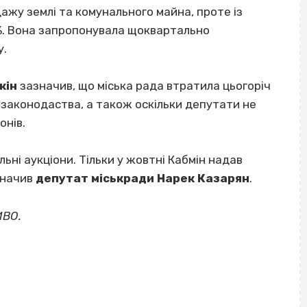
дажу землі та комунального майна, проте із
%. Вона запропонувала щоквартально
у.
кін
зазначив, що міська рада втратила цьогоріч
 законодаства, а також оскільки депутати не
онів.
льні аукціони. Тільки у жовтні Кабмін надав
значив
депутат міськради Нарек Казарян
.
ИВО.