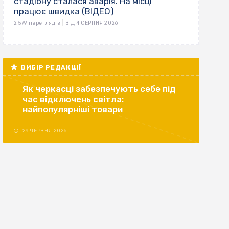
стадіону сталася аварія. На місці
працює швидка (ВІДЕО)
|
2 579 переглядів
ВІД 4 СЕРПНЯ 2026
ВИБІР РЕДАКЦІЇ
Як черкасці забезпечують себе під
час відключень світла:
найпопулярніші товари
29 ЧЕРВНЯ 2026