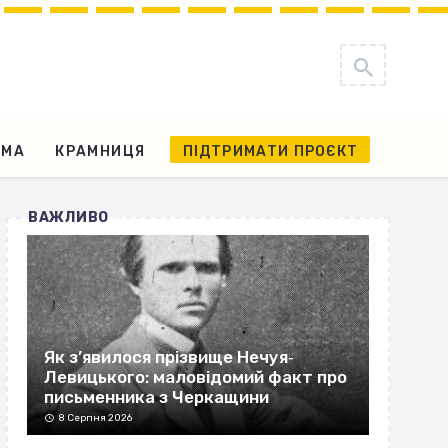
АМА
КРАМНИЦЯ
ПІДТРИМАТИ ПРОЄКТ
ВАЖЛИВО
Як з’явилося прізвище Нечуя‐
Левицького: маловідомий факт про
письменника з Черкащини
8 Серпня 2026