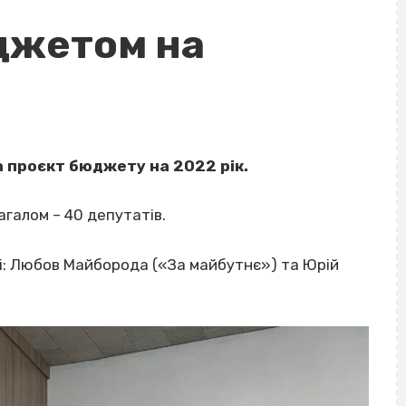
юджетом на
а проєкт бюджету на 2022 рік.
агалом – 40 депутатів.
ні: Любов Майборода («За майбутнє») та Юрій