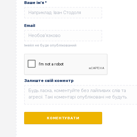
Ваше ім'я
*
Email
Залиште свій коментр