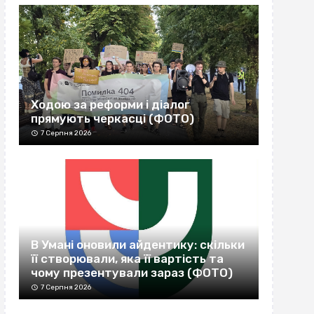
Ходою за реформи і діалог
прямують черкасці (ФОТО)
7 Серпня 2026
В Умані оновили айдентику: скільки
її створювали, яка її вартість та
чому презентували зараз (ФОТО)
7 Серпня 2026