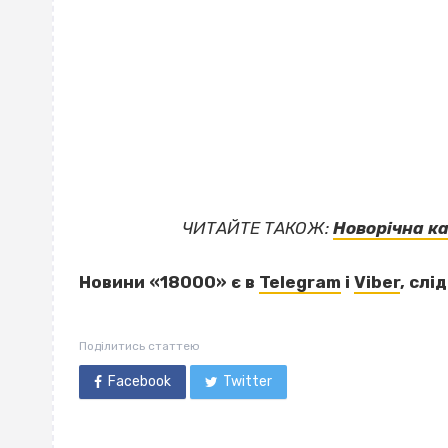
ЧИТАЙТЕ ТАКОЖ:
Новорічна к
Новини «18000» є в
Telegram
і
Viber
, слі
Поділитись статтею
Facebook
Twitter