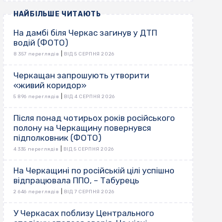
НАЙБІЛЬШЕ ЧИТАЮТЬ
На дамбі біля Черкас загинув у ДТП
водій (ФОТО)
|
8 357 переглядів
ВІД 5 СЕРПНЯ 2026
Черкащан запрошують утворити
«живий коридор»
|
5 896 переглядів
ВІД 4 СЕРПНЯ 2026
Після понад чотирьох років російського
полону на Черкащину повернувся
підполковник (ФОТО)
|
4 335 переглядів
ВІД 5 СЕРПНЯ 2026
На Черкащині по російській цілі успішно
відпрацювала ППО, – Табурець
|
2 646 переглядів
ВІД 7 СЕРПНЯ 2026
У Черкасах поблизу Центрального