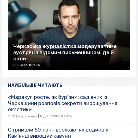
Черкаська журналістка модеруватиме
зустріч із відомим письменником: де й
коли
5 Серпня 2026
НАЙБІЛЬШЕ ЧИТАЮТЬ
«Маракуя росте, як бур’ян»: садівник із
Черкащини розповів секрети вирощування
екзотики
|
14 351 переглядів
ВІД 2 СЕРПНЯ 2026
Отримали 50 тонн врожаю: як родина у
Кам’янці вирощує кавуни