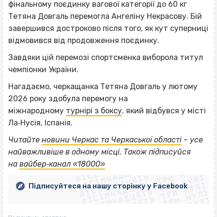
фінальному поєдинку вагової категорії до 60 кг
Тетяна Довгаль перемогла Ангеліну Некрасову. Бій
завершився достроково після того, як кут суперниці
відмовився від продовження поєдинку.
Завдяки цій перемозі спортсменка виборола титул
чемпіонки України.
Нагадаємо, черкащанка Тетяна Довгаль у лютому
2026 року здобула перемогу на
міжнародному
турнірі з боксу
, який відбувся у місті
Ла‐Нусія, Іспанія.
Читайте
новини Черкас та Черкаської області
– усе
ВІСІМНАДЦЯТЬ ТРИ НУЛІ
найважливіше в одному місці. Також підписуйся
ВІСІМНАДЦЯТЬ ТРИ НУЛІ
ВІСІМНАДЦЯТЬ ТРИ НУЛІ
на
вайбер‐канал «18000»
ВІСІМНАДЦЯТЬ ТРИ НУЛІ
ВІСІМНАДЦЯТЬ ТРИ НУЛІ
ВІСІМНАДЦЯТЬ ТРИ НУЛІ
Підписуйтеся на нашу сторінку у Facebook
ВІСІМНАДЦЯТЬ ТРИ НУЛІ
ВІСІМНАДЦЯТЬ ТРИ НУЛІ