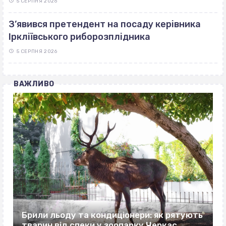
5 СЕРПНЯ 2026
З’явився претендент на посаду керівника
Іркліївського риборозплідника
5 СЕРПНЯ 2026
ВАЖЛИВО
Брили льоду та кондиціонери: як рятують
тварин від спеки у зоопарку Черкас