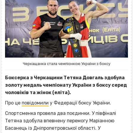
Черкащанка стала чемпіонкою України з боксу
Боксерка з Черкащини Тетяна Довгаль здобула
золоту медаль чемпіонату України з боксу серед
чоловіків та жінок (еліта).
Про це
повідомили
у Федерації боксу України.
Спортсменка провела два поєдинки. У півфіналі
Тетяна здобула впевнену перемогу Маріанною
Басанець із Дніпропетровської області. У