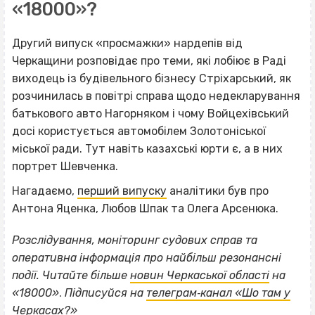
«18000»?
Другий випуск «просмажки» нардепів від
Черкащини розповідає про теми, які лобіює в Раді
виходець із будівельного бізнесу Стріхарський, як
розчинилась в повітрі справа щодо недекларування
батькового авто Нагорняком і чому Войцехівський
досі користується автомобілем Золотоніської
міської ради. Тут навіть казахські юрти є, а в них
портрет Шевченка.
Нагадаємо,
перший випуску
аналітики був про
Антона Яценка, Любов Шпак та Олега Арсенюка.
Розслідування, моніторинг судових справ та
оперативна інформація про найбільш резонансні
події. Читайте більше
новин Черкаської області
на
«18000»
.
Підписуйся на
телеграм‐канал «Шо там у
Черкасах?»