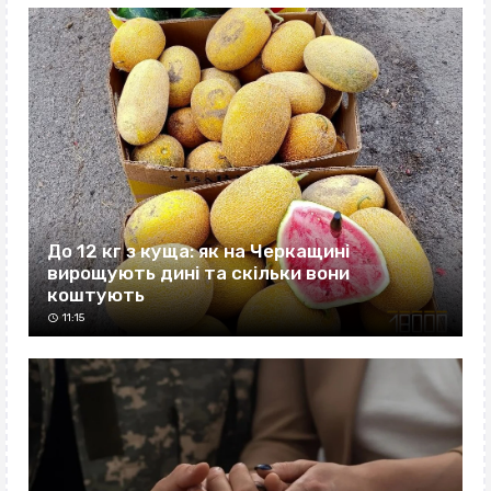
До 12 кг з куща: як на Черкащині
вирощують дині та скільки вони
коштують
11:15