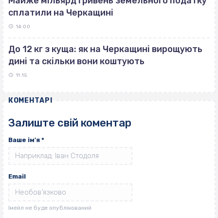
Майже мільярд гривень земельного податку
сплатили на Черкащині
14:00
До 12 кг з куща: як на Черкащині вирощують
дині та скільки вони коштують
11:15
КОМЕНТАРІ
Залиште свій коментар
Ваше ім'я
*
Email