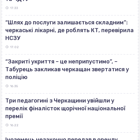
17:33
“Шлях до послуги залишається складним”:
черкаські лікарні, де роблять КТ, перевірила
НСЗУ
17:02
“Закриті укриття – це неприпустимо”, –
Табурець закликав черкащан звертатися у
поліцію
16:35
Три педагогині з Черкащини увійшли у
перелік фіналісток щорічної національної
премії
16:22
Іноземець незаконно передав в оренду