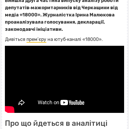
Вийшла друга частина випуску аналізу роботи
депутатів‐мажоритарників від Черкащини від
медіа «18000». Журналістка Ірина Малюкова
проаналізувала голосування, декларації,
законодавчі ініціативи.
Дивіться
прем’єру
на ютуб‐каналі «18000».
Про що йдеться в аналітиці