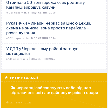
Отримали 50 тонн врожаю: як родина у
Кам’янці вирощує кавуни
|
8 021 переглядів
ВІД 1 СЕРПНЯ 2026
Рукавички у лікарні Черкас за ціною Lexus:
схема не зникла, вона просто переїхала –
розслідування
|
6 302 переглядів
ВІД 3 СЕРПНЯ 2026
У ДТП у Черкаському районі загинув
мотоцикліст
|
6 143 переглядів
ВІД 3 СЕРПНЯ 2026
ВИБІР РЕДАКЦІЇ
Як черкасці забезпечують себе під час
відключень світла: найпопулярніші товари
29 ЧЕРВНЯ 2026