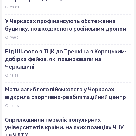
20:01
У Черкасах профінансують обстеження
будинку, пошкодженого російським дроном
19:00
Від ШІ‐фото з ТЦК до Тренкіна з Корецьким:
добірка фейків, які поширювали на
Черкащині
18:38
Мати загиблого військового у Черкасах
відкрила спортивно‐реабілітаційний центр
18:05
Оприлюднили перелік популярних
університетів країни: на яких позиціях ЧНУ
та ЧДТУ