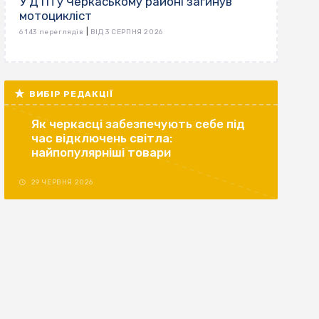
У ДТП у Черкаському районі загинув
мотоцикліст
|
6 143 переглядів
ВІД 3 СЕРПНЯ 2026
ВИБІР РЕДАКЦІЇ
Як черкасці забезпечують себе під
час відключень світла:
найпопулярніші товари
29 ЧЕРВНЯ 2026