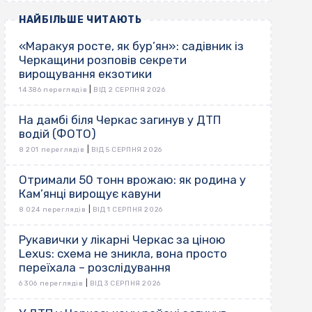
НАЙБІЛЬШЕ ЧИТАЮТЬ
«Маракуя росте, як бур’ян»: садівник із
Черкащини розповів секрети
вирощування екзотики
|
14 386 переглядів
ВІД 2 СЕРПНЯ 2026
На дамбі біля Черкас загинув у ДТП
водій (ФОТО)
|
8 201 переглядів
ВІД 5 СЕРПНЯ 2026
Отримали 50 тонн врожаю: як родина у
Кам’янці вирощує кавуни
|
8 024 переглядів
ВІД 1 СЕРПНЯ 2026
Рукавички у лікарні Черкас за ціною
Lexus: схема не зникла, вона просто
переїхала – розслідування
|
6 306 переглядів
ВІД 3 СЕРПНЯ 2026