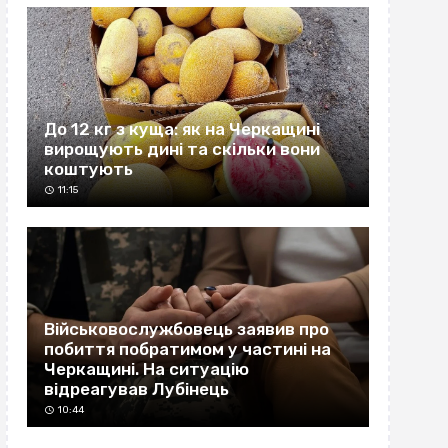
До 12 кг з куща: як на Черкащині
вирощують дині та скільки вони
коштують
11:15
Військовослужбовець заявив про
побиття побратимом у частині на
Черкащині. На ситуацію
відреагував Лубінець
10:44