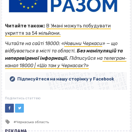
Читайте також:
В Умані можуть побудувати
укриття за 54 мільйони.
Читайте на сайті 18000: «
Новини Черкаси
» — що
відбувається в місті та області.
Без маніпуляцій та
ВІСІМНАДЦЯТЬ ТРИ НУЛІ
неперевіреної інформації.
Підписуйся на
телеграм‐
ВІСІМНАДЦЯТЬ ТРИ НУЛІ
ВІСІМНАДЦЯТЬ ТРИ НУЛІ
канал 18000 | «Шо там у Черкасах?»
ВІСІМНАДЦЯТЬ ТРИ НУЛІ
ВІСІМНАДЦЯТЬ ТРИ НУЛІ
ВІСІМНАДЦЯТЬ ТРИ НУЛІ
Підписуйтеся на нашу сторінку у Facebook
ВІСІМНАДЦЯТЬ ТРИ НУЛІ
ВІСІМНАДЦЯТЬ ТРИ НУЛІ
Поділитись статтею
Tagged
Черкаська область
with
РЕКЛАМА