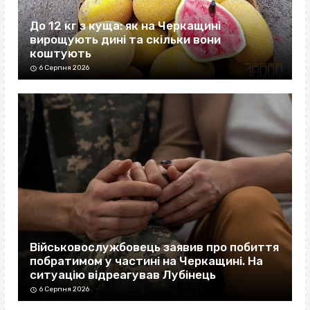
До 12 кг з куща: як на Черкащині
вирощують дині та скільки вони
коштують
6 Серпня 2026
Військовослужбовець заявив про побиття
побратимом у частині на Черкащині. На
ситуацію відреагував Лубінець
6 Серпня 2026