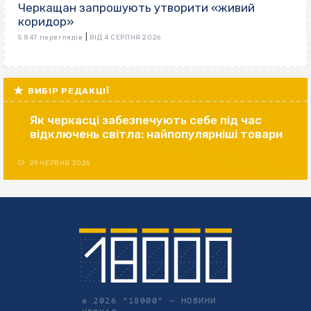
Черкащан запрошують утворити «живий
коридор»
|
5 847 переглядів
ВІД 4 СЕРПНЯ 2026
ВИБІР РЕДАКЦІЇ
Як черкасці забезпечують себе під час
відключень світла: найпопулярніші товари
29 ЧЕРВНЯ 2026
© 2026 "18000" –
НОВИНИ