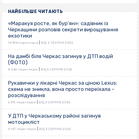
НАЙБІЛЬШЕ ЧИТАЮТЬ
«Маракуя росте, як бур’ян»: садівник із
Черкащини розповів секрети вирощування
екзотики
|
14 394 переглядів
ВІД 2 СЕРПНЯ 2026
На дамбі біля Черкас загинув у ДТП водій
(ФОТО)
|
8 242 переглядів
ВІД 5 СЕРПНЯ 2026
Рукавички у лікарні Черкас за ціною Lexus:
схема не зникла, вона просто переїхала –
розслідування
|
6 315 переглядів
ВІД 3 СЕРПНЯ 2026
У ДТП у Черкаському районі загинув
мотоцикліст
|
6 147 переглядів
ВІД 3 СЕРПНЯ 2026