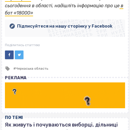
ВІСІМНАДЦЯТЬ ТРИ НУЛІ
сьогодення в області, надішліть інформацію про це
в
ВІСІМНАДЦЯТЬ ТРИ НУЛІ
ВІСІМНАДЦЯТЬ ТРИ НУЛІ
бот «18000»
ВІСІМНАДЦЯТЬ ТРИ НУЛІ
ВІСІМНАДЦЯТЬ ТРИ НУЛІ
ВІСІМНАДЦЯТЬ ТРИ НУЛІ
Підписуйтеся на нашу сторінку у Facebook
ВІСІМНАДЦЯТЬ ТРИ НУЛІ
ВІСІМНАДЦЯТЬ ТРИ НУЛІ
Поділитись статтею
Tagged
Черкаська область
with
РЕКЛАМА
ПО ТЕМІ
Як живуть і почуваються виборці, дільниці