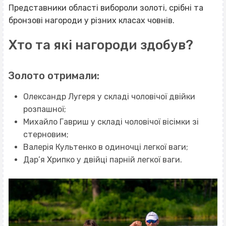
Представники області вибороли золоті, срібні та
бронзові нагороди у різних класах човнів.
Хто та які нагороди здобув?
Золото отримали:
Олександр Лугеря у складі чоловічої двійки
розпашної;
Михайло Гавриш у складі чоловічої вісімки зі
стерновим;
Валерія Культенко в одиночці легкої ваги;
Дар’я Хрипко у двійці парній легкої ваги.