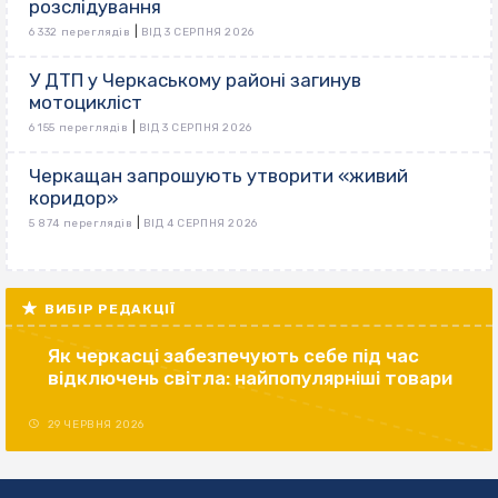
розслідування
|
6 332 переглядів
ВІД 3 СЕРПНЯ 2026
У ДТП у Черкаському районі загинув
мотоцикліст
|
6 155 переглядів
ВІД 3 СЕРПНЯ 2026
Черкащан запрошують утворити «живий
коридор»
|
5 874 переглядів
ВІД 4 СЕРПНЯ 2026
ВИБІР РЕДАКЦІЇ
Як черкасці забезпечують себе під час
відключень світла: найпопулярніші товари
29 ЧЕРВНЯ 2026