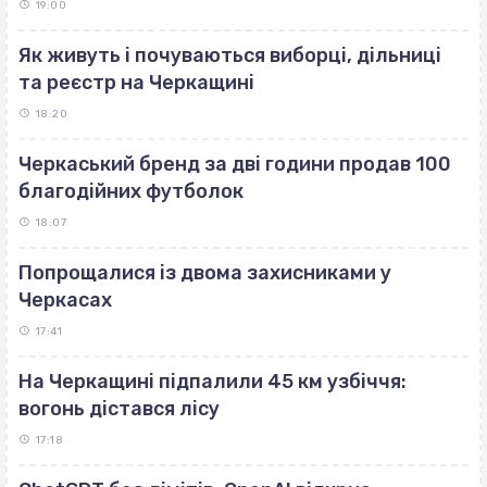
19:00
Як живуть і почуваються виборці, дільниці
та реєстр на Черкащині
18:20
Черкаський бренд за дві години продав 100
благодійних футболок
18:07
Попрощалися із двома захисниками у
Черкасах
17:41
На Черкащині підпалили 45 км узбіччя:
вогонь дістався лісу
17:18