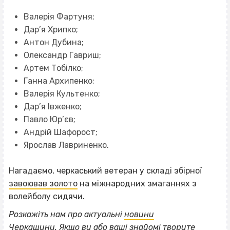
Валерія Фартуня;
Дар’я Хрипко;
Антон Дубина;
Олександр Гавриш;
Артем Тобілко;
Ганна Архипенко;
Валерія Культенко;
Дар’я Івженко;
Павло Юр’єв;
Андрій Шафорост;
Ярослав Лавриненко.
Нагадаємо, черкаський ветеран у складі збірної
завоював золото
на міжнародних змаганнях з
волейболу сидячи.
Розкажіть нам про актуальні
новини
Черкащини
.
Якщо
ви або ваші знайомі творите