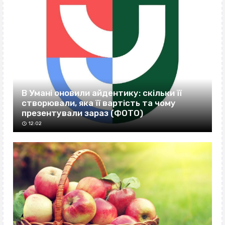
В Умані оновили айдентику: скільки її
створювали, яка її вартість та чому
презентували зараз (ФОТО)
12:02