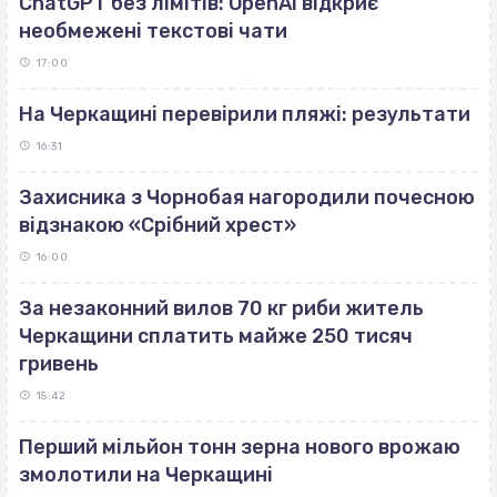
ChatGPT без лімітів: OpenAI відкриє
необмежені текстові чати
17:00
На Черкащині перевірили пляжі: результати
16:31
Захисника з Чорнобая нагородили почесною
відзнакою «Срібний хрест»
16:00
За незаконний вилов 70 кг риби житель
Черкащини сплатить майже 250 тисяч
гривень
15:42
Перший мільйон тонн зерна нового врожаю
змолотили на Черкащині