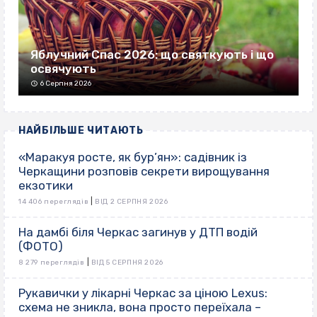
Яблучний Спас 2026: що святкують і що
освячують
6 Серпня 2026
НАЙБІЛЬШЕ ЧИТАЮТЬ
«Маракуя росте, як бур’ян»: садівник із
Черкащини розповів секрети вирощування
екзотики
|
14 406 переглядів
ВІД 2 СЕРПНЯ 2026
На дамбі біля Черкас загинув у ДТП водій
(ФОТО)
|
8 279 переглядів
ВІД 5 СЕРПНЯ 2026
Рукавички у лікарні Черкас за ціною Lexus:
схема не зникла, вона просто переїхала –