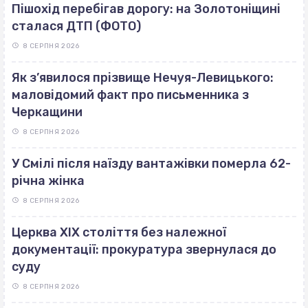
Пішохід перебігав дорогу: на Золотоніщині
сталася ДТП (ФОТО)
8 СЕРПНЯ 2026
Як з’явилося прізвище Нечуя-Левицького:
маловідомий факт про письменника з
Черкащини
8 СЕРПНЯ 2026
У Смілі після наїзду вантажівки померла 62-
річна жінка
8 СЕРПНЯ 2026
Церква ХІХ століття без належної
документації: прокуратура звернулася до
суду
8 СЕРПНЯ 2026