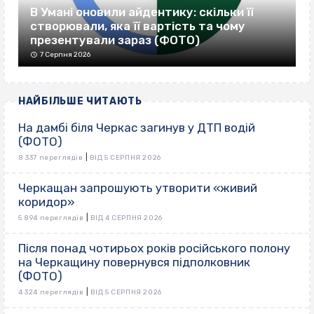
В Умані оновили айдентику: скільки її
створювали, яка її вартість та чому
презентували зараз (ФОТО)
7 Серпня 2026
НАЙБІЛЬШЕ ЧИТАЮТЬ
На дамбі біля Черкас загинув у ДТП водій
(ФОТО)
|
8 337 переглядів
ВІД 5 СЕРПНЯ 2026
Черкащан запрошують утворити «живий
коридор»
|
5 894 переглядів
ВІД 4 СЕРПНЯ 2026
Після понад чотирьох років російського полону
на Черкащину повернувся підполковник
(ФОТО)
|
4 324 переглядів
ВІД 5 СЕРПНЯ 2026