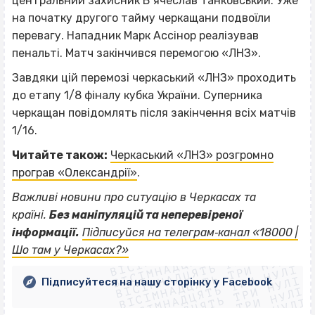
центральний захисник В’ячеслав Танковський. Уже
на початку другого тайму черкащани подвоїли
перевагу. Нападник Марк Ассінор реалізував
пенальті. Матч закінчився перемогою «ЛНЗ».
Завдяки цій перемозі черкаський «ЛНЗ» проходить
до етапу 1/8 фіналу кубка України. Суперника
черкащан повідомлять після закінчення всіх матчів
1/16.
Читайте також:
Черкаський «ЛНЗ
»
розгромно
програв «Олександрії»
.
Важливі новини про ситуацію в Черкасах та
країні.
Без маніпуляцій та неперевіреної
ВІСІМНАДЦЯТЬ ТРИ НУЛІ
інформації.
Підписуйся на телеграм‐канал «18000 |
ВІСІМНАДЦЯТЬ ТРИ НУЛІ
ВІСІМНАДЦЯТЬ ТРИ НУЛІ
Шо там у Черкасах?»
ВІСІМНАДЦЯТЬ ТРИ НУЛІ
ВІСІМНАДЦЯТЬ ТРИ НУЛІ
ВІСІМНАДЦЯТЬ ТРИ НУЛІ
Підписуйтеся на нашу сторінку у Facebook
ВІСІМНАДЦЯТЬ ТРИ НУЛІ