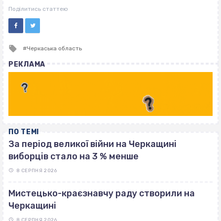
ВІСІМНАДЦЯТЬ ТРИ НУЛІ
Поділитись статтею
Tagged
Черкаська область
with
РЕКЛАМА
ПО ТЕМІ
За період великої війни на Черкащині
виборців стало на 3 % менше
8 СЕРПНЯ 2026
Мистецько-краєзнавчу раду створили на
Черкащині
8 СЕРПНЯ 2026