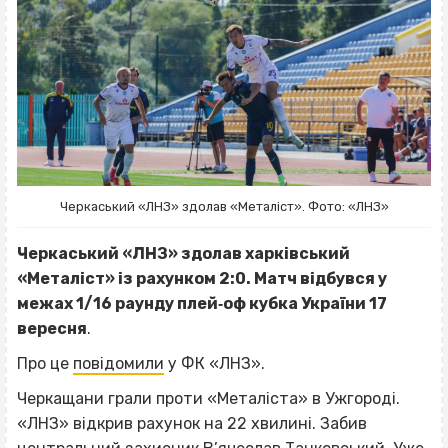
Черкаський «ЛНЗ» здолав «Металіст». Фото: «ЛНЗ»
Черкаський «ЛНЗ» здолав харківський
«Металіст» із рахунком 2:0. Матч відбувся у
межах 1/16 раунду плей‐оф кубка України 17
вересня
.
Про це
повідомили
у ФК «ЛНЗ».
Черкащани грали проти «Металіста» в Ужгороді.
«ЛНЗ» відкрив рахунок на 22 хвилині. Забив