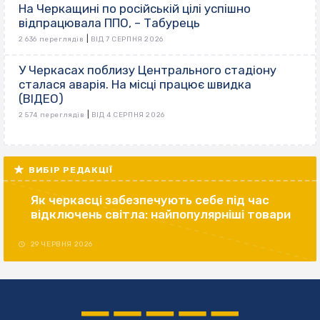
На Черкащині по російській цілі успішно
відпрацювала ППО, – Табурець
|
2 636 переглядів
ВІД 7 СЕРПНЯ 2026
У Черкасах поблизу Центрального стадіону
сталася аварія. На місці працює швидка
(ВІДЕО)
|
2 574 переглядів
ВІД 4 СЕРПНЯ 2026
ВИБІР РЕДАКЦІЇ
Як черкасці забезпечують себе під час
відключень світла: найпопулярніші товари
29 ЧЕРВНЯ 2026