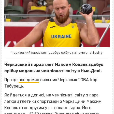
Черкаський параатлет здобув срібло на чемпіонаті світу
Черкаський параатлет Максим Коваль здобув
срібну медаль на чемпіонаті світу в Нью‐Делі.
Про це
повідомив
очільник Черкаської ОВА Ігор
Табурець.
Як йдеться в дописі, на чемпіонаті світу з пара
легкої атлетики спортсмен з Черкащини Максим
Коваль став другим у штовханні ядра. Його