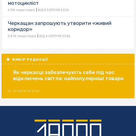
мотоцикліст
|
6 155 переглядів
ВІД 3 СЕРПНЯ 2026
Черкащан запрошують утворити «живий
коридор»
|
5 874 переглядів
ВІД 4 СЕРПНЯ 2026
ВИБІР РЕДАКЦІЇ
Як черкасці забезпечують себе під час
відключень світла: найпопулярніші товари
29 ЧЕРВНЯ 2026