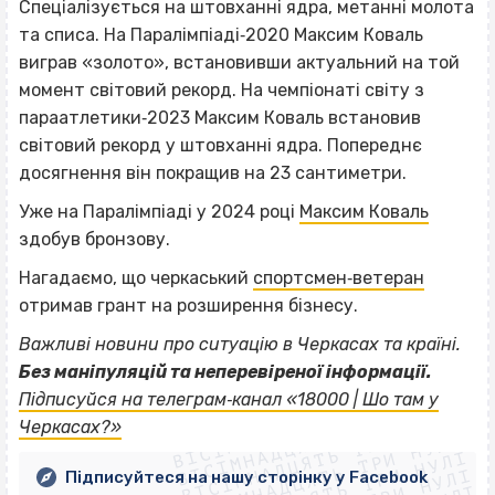
Спеціалізується на штовханні ядра, метанні молота
та списа. На Паралімпіаді‐2020 Максим Коваль
виграв «золото», встановивши актуальний на той
момент світовий рекорд. На чемпіонаті світу з
параатлетики‐2023 Максим Коваль встановив
світовий рекорд у штовханні ядра. Попереднє
досягнення він покращив на 23 сантиметри.
Уже на Паралімпіаді у 2024 році
Максим Коваль
здобув бронзову.
Нагадаємо, що черкаський
спортсмен‐ветеран
отримав грант на розширення бізнесу.
Важливі новини про ситуацію в Черкасах та країні.
Без маніпуляцій та неперевіреної інформації.
ВІСІМНАДЦЯТЬ ТРИ НУЛІ
Підписуйся на телеграм‐канал «18000 | Шо там у
ВІСІМНАДЦЯТЬ ТРИ НУЛІ
ВІСІМНАДЦЯТЬ ТРИ НУЛІ
Черкасах?»
ВІСІМНАДЦЯТЬ ТРИ НУЛІ
ВІСІМНАДЦЯТЬ ТРИ НУЛІ
Підписуйтеся на нашу сторінку у Facebook