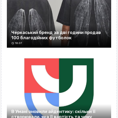
Черкаський бренд за дві години продав
100 благодійних футболок
18:07
В Умані оновили айдентику: скільки її
створювали, яка її вартість та чому