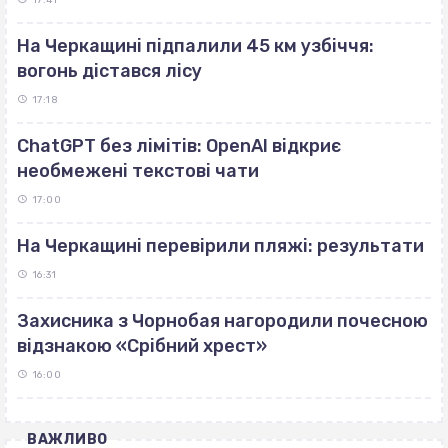
17:41
На Черкащині підпалили 45 км узбіччя:
вогонь дістався лісу
17:18
ChatGPT без лімітів: OpenAI відкриє
необмежені текстові чати
17:00
На Черкащині перевірили пляжі: результати
16:31
Захисника з Чорнобая нагородили почесною
відзнакою «Срібний хрест»
16:00
ВАЖЛИВО