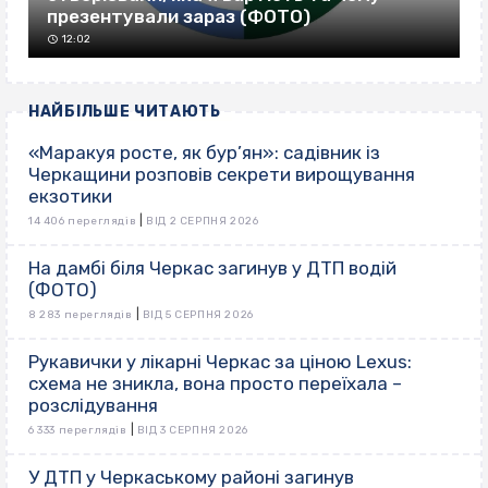
презентували зараз (ФОТО)
12:02
НАЙБІЛЬШЕ ЧИТАЮТЬ
«Маракуя росте, як бур’ян»: садівник із
Черкащини розповів секрети вирощування
екзотики
|
14 406 переглядів
ВІД 2 СЕРПНЯ 2026
На дамбі біля Черкас загинув у ДТП водій
(ФОТО)
|
8 283 переглядів
ВІД 5 СЕРПНЯ 2026
Рукавички у лікарні Черкас за ціною Lexus:
схема не зникла, вона просто переїхала –
розслідування
|
6 333 переглядів
ВІД 3 СЕРПНЯ 2026
У ДТП у Черкаському районі загинув