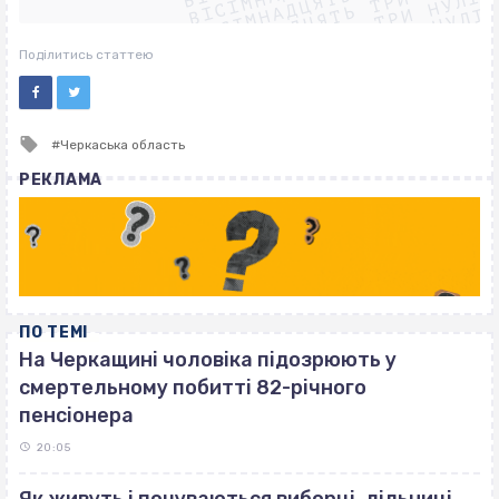
ВІСІМНАДЦЯТЬ ТРИ НУЛІ
ВІСІМНАДЦЯТЬ ТРИ НУЛІ
ВІСІМНАДЦЯТЬ ТРИ НУЛІ
Поділитись статтею
Tagged
Черкаська область
with
РЕКЛАМА
ПО ТЕМІ
На Черкащині чоловіка підозрюють у
смертельному побитті 82-річного
пенсіонера
20:05