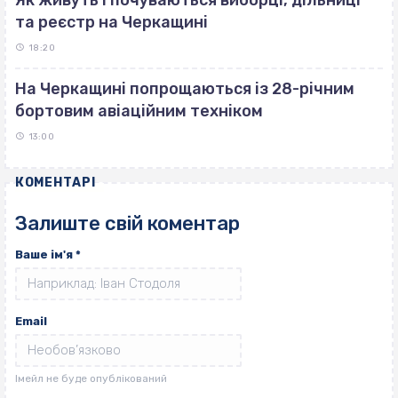
Як живуть і почуваються виборці, дільниці
та реєстр на Черкащині
18:20
На Черкащині попрощаються із 28-річним
бортовим авіаційним техніком
13:00
КОМЕНТАРІ
Залиште свій коментар
Ваше ім'я
*
Email