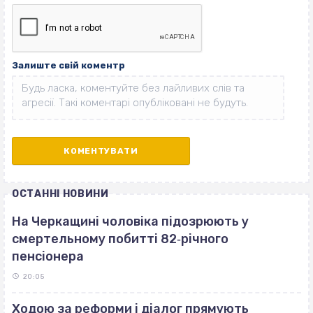
Залиште свій коментр
ОСТАННІ НОВИНИ
На Черкащині чоловіка підозрюють у
смертельному побитті 82‐річного
пенсіонера
20:05
Ходою за реформи і діалог прямують