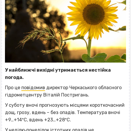
У найближчі вихідні утримається нестійка
погода.
Про це
повідомив
директор Черкаського обласного
гідрометцентру Віталій Постригань.
У суботу вночі прогнозують місцями короткочасний
дощ, грозу, вдень – без опадів. Температура вночі
+9…+14ºС, вдень +23…+28ºС.
У неділю‐понеділок істотних опадів не