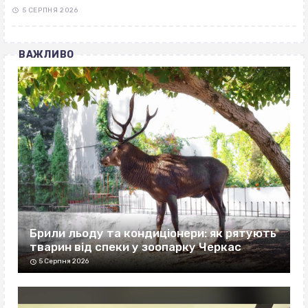
5 СЕРПНЯ 2026
ВАЖЛИВО
Брили льоду та кондиціонери: як рятують
тварин від спеки у зоопарку Черкас
5 Серпня 2026