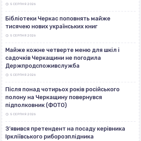
5 СЕРПНЯ 2026
Бібліотеки Черкас поповнять майже
тисячею нових українських книг
5 СЕРПНЯ 2026
Майже кожне четверте меню для шкіл і
садочків Черкащини не погодила
Держпродспоживслужба
5 СЕРПНЯ 2026
Після понад чотирьох років російського
полону на Черкащину повернувся
підполковник (ФОТО)
5 СЕРПНЯ 2026
З’явився претендент на посаду керівника
Іркліївського риборозплідника