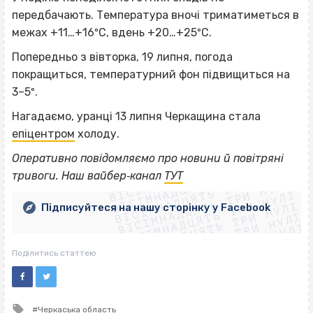
передбачають. Температура вночі триматиметься в
межах +11…+16ºС, вдень +20…+25ºС.
Попередньо з вівторка, 19 липня, погода
покращиться, температурний фон підвищиться на
3–5º.
Нагадаємо, уранці 13 липня Черкащина стала
епіцентром
холоду.
ВІСІМНАДЦЯТЬ ТРИ НУЛІ
Оперативно повідомляємо про новини й повітряні
ВІСІМНАДЦЯТЬ ТРИ НУЛІ
ВІСІМНАДЦЯТЬ ТРИ НУЛІ
тривоги. Наш вайбер‐канал
ТУТ
ВІСІМНАДЦЯТЬ ТРИ НУЛІ
ВІСІМНАДЦЯТЬ ТРИ НУЛІ
ВІСІМНАДЦЯТЬ ТРИ НУЛІ
Підписуйтеся на нашу сторінку у Facebook
ВІСІМНАДЦЯТЬ ТРИ НУЛІ
ВІСІМНАДЦЯТЬ ТРИ НУЛІ
Поділитись статтею
Tagged
Черкаська область