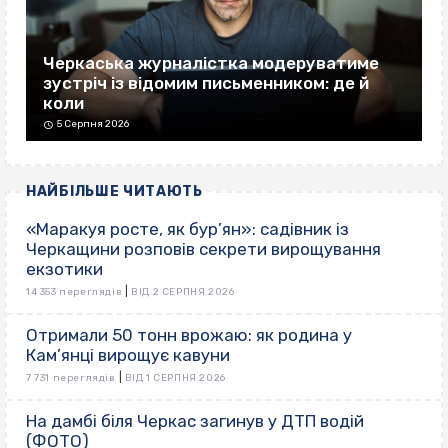
Черкаська журналістка модеруватиме
зустріч із відомим письменником: де й
коли
5 Серпня 2026
НАЙБІЛЬШЕ ЧИТАЮТЬ
«Маракуя росте, як бур’ян»: садівник із
Черкащини розповів секрети вирощування
екзотики
|
14 353 переглядів
ВІД 2 СЕРПНЯ 2026
Отримали 50 тонн врожаю: як родина у
Кам’янці вирощує кавуни
|
7 731 переглядів
ВІД 1 СЕРПНЯ 2026
На дамбі біля Черкас загинув у ДТП водій
(ФОТО)