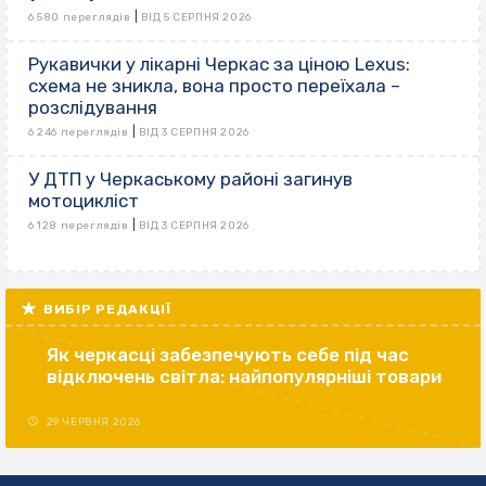
|
6 580 переглядів
ВІД 5 СЕРПНЯ 2026
Рукавички у лікарні Черкас за ціною Lexus:
схема не зникла, вона просто переїхала –
розслідування
|
6 246 переглядів
ВІД 3 СЕРПНЯ 2026
У ДТП у Черкаському районі загинув
мотоцикліст
|
6 128 переглядів
ВІД 3 СЕРПНЯ 2026
ВИБІР РЕДАКЦІЇ
Як черкасці забезпечують себе під час
відключень світла: найпопулярніші товари
29 ЧЕРВНЯ 2026