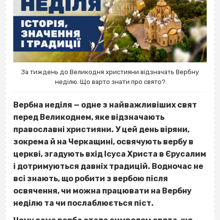
За тиждень до Великодня християни відзначать Вербну
неділю. Що варто знати про свято?
Вербна неділя — одне з найважливіших свят
перед Великоднем, яке відзначають
православні християни. У цей день віряни,
зокрема й на Черкащині, освячують вербу в
церкві, згадують вхід Ісуса Христа в Єрусалим
і дотримуються давніх традицій. Водночас не
всі знають, що робити з вербою після
освячення, чи можна працювати на Вербну
неділю та чи послаблюється піст.