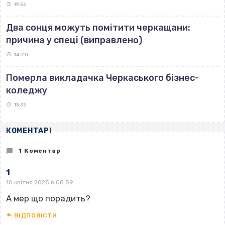
19:56
Два сонця можуть помітити черкащани:
причина у спеці (виправлено)
14:20
Померла викладачка Черкаського бізнес-
коледжу
13:35
КОМЕНТАРІ
1 Коментар
1
10 квітня 2025 в 08:59
А мер що порадить?
ВІДПОВІCТИ