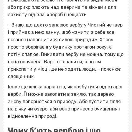
або прикріплюють над дверима та вікнами для
захисту від зла, хвороб і нещасть.
- Знаю, що дехто запарює вербу у Чистий четвер
і приймає з нею ванну, щоб «змити з себе все
погане і наповнитися силою природи». Хтось
просто зберігає її у будинку протягом року, а
потім спалює. Викидати вербу не можна, тому що
вона освячена. Варто її спалити, а потім
прикопати у місці, де не ходять люди, – пояснює
священник.
Існує ще кілька варіантів, як позбутися від старої
верби. Її можна закопати в землю, так дерево
знову повернеться в природу. Або пустити гілля
на річку чи озеро, аби воно принесло очищення і
відновлення природі.
Чому б’ють вербою і що