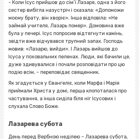
- Коли Ісус прийшов до сім’ї Лазаря, одна з його
сестер вибігла назустріч і сказала: «Допоможи
моєму брату, він хворіє». Інша відповіла: «Не
займай учителя, Лазарь помер». Домовина вже
була у печері. Ісус попросив відтягнути камінь,
звідти вже відчувався трупний запах. Господь
мовив: «Лазарю, вийди». І Лазарь вийшов до
Ісуса у поховальних пеленах. Люди, які бачили це,
дуже здивувалися і почали розповідати про цю
подію всім, – переповідає священник.
Як згадується у Євангеліє, коли Марфа і Марія
приймали Христа у домі, перша клопоталася про
частування, а інша сиділа біля ніг Ісусових і
слухала Слово Боже.
Лазарева субота
День перед Вербною неділею – Лазарева субота,