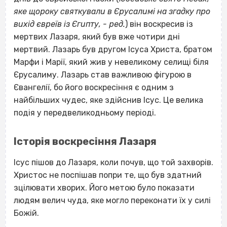
яке щороку святкували в Єрусалимі на згадку про
вихід євреїв із Єгипту, -
ред.
) він воскресив із
мертвих Лазаря, який був вже чотири дні
мертвий. Лазарь був другом Ісуса Христа, братом
Марфи і Марії, який жив у невеликому селищі біля
Єрусалиму. Лазарь став важливою фігурою в
Євангелії, бо його воскресіння є одним з
найбільших чудес, яке здійснив Ісус. Це велика
подія у передвеликодньому періоді.
Історія воскресіння Лазаря
Ісус пішов до Лазаря, коли почув, що той захворів.
Христос не поспішав попри те, що був здатний
зцілювати хворих. Його метою було показати
людям велич чуда, яке могло переконати їх у силі
Божій.