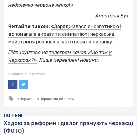
недалечко червоне яєчко!»
Анастасія Бут
Читайте також:
«Заряджалася енергетикою і
допомагала виразити симпатію»: черкаська
майстриня розповіла, як створити писанку
.
Підписуйтеся на
телеграм‐канал «Шо там у
Черкасах?»
. Лише перевірені новини.
Поділитись статтею
Tagged
Черкаси
Черкаська область
with
ПО ТЕМІ
Ходою за реформи і діалог прямують черкасці
(ФОТО)