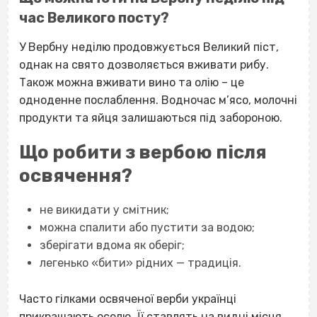
час Великого посту?
У Вербну неділю продовжується Великий піст,
однак на свято дозволяється вживати рибу.
Також можна вживати вино та олію – це
одноденне послаблення. Водночас м’ясо, молочні
продукти та яйця залишаються під забороною.
Що робити з вербою після
освячення?
не викидати у смітник;
можна спалити або пустити за водою;
зберігати вдома як оберіг;
легенько «бити» рідних — традиція.
Часто гілками освяченої верби українці
прикрашають оселю. Її ставлять на видні місця