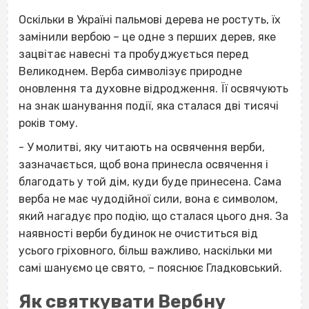
Оскільки в Україні пальмові дерева не ростуть, їх
замінили вербою – це одне з перших дерев, яке
зацвітає навесні та пробуджується перед
Великоднем. Верба символізує природне
оновлення та духовне відродження. Її освячують
на знак шанування події, яка сталася дві тисячі
років тому.
- У молитві, яку читають на освячення верби,
зазначається, щоб вона принесла освячення і
благодать у той дім, куди буде принесена. Сама
верба не має чудодійної сили, вона є символом,
який нагадує про подію, що сталася цього дня. За
наявності верби будинок не очиститься від
усього гріховного, більш важливо, наскільки ми
самі шануємо це свято, – пояснює Гладковський.
Як святкувати Вербну