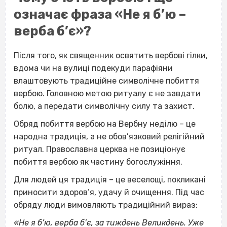
означає фраза «Не я б’ю –
верба б’є»?
Після того, як священник освятить вербові гілки,
вдома чи на вулиці подекуди парафіяни
влаштовують традиційне символічне побиття
вербою. Головною метою ритуалу є не завдати
болю, а передати символічну силу та захист.
Обряд побиття вербою на Вербну неділю – це
народна традиція, а не обов’язковий релігійний
ритуал. Православна церква не позиціонує
побиття вербою як частину богослужіння.
Для людей ця традиція – це веселощі, покликані
приносити здоров’я, удачу й очищення. Під час
обряду люди вимовляють традиційний вираз:
«Не я б’ю, верба б’є, за тиждень Великдень. Уже