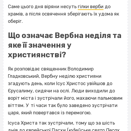
Саме цього дня віряни несуть
гілки верби
до
храмів, а після освячення зберігають їх удома як
оберіг.
Що означає Вербна неділя та
яке її значення у
християнстві?
Як розповідає священник Володимир
Гладковський, Вербну неділю християни
згадують день, коли Ісус Христос увійшов до
Єрусалиму, сидячи на ослі. Люди виходили до
воріт міста і зустрічали його, махаючи пальмовим
віттям. У ті часи так було заведено зустрічати
царя, який повертався із перемогою.
Ісуса Христа так зустрічали, тому що за шість
днів до єврейської Пасхи (
юдейське свято Песах,