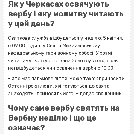
Як у Черкасах освячують
вербу і яку молитву читають
у цей день?
Святкова служба відбудеться у неділю, 5 квітня,
о 09:00 годині у Свято‐Михайлівському
кафедральному гарнізонному соборі. У храмі
читатимуть літургію Івана Золотоустого, після
неї відбудеться чин освячення верби о 10:30.
- Хто має пальмове віття, може також приносити.
Останні роки люди, які готуються до свята,
знаходять і приносять його, – додає священник.
Чому саме вербу святять на
Вербну неділю і що це
означає?