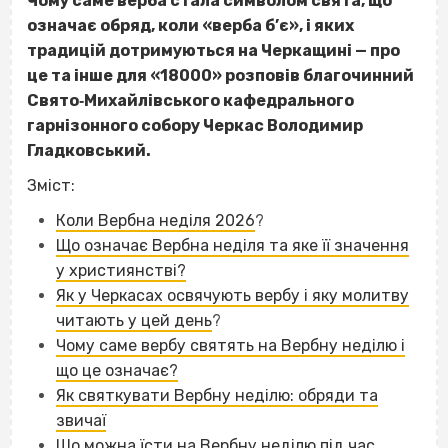
Чому саме верба стала символом свята, що
означає обряд, коли «верба б’є», і яких
традицій дотримуються на Черкащині — про
це та інше для «18000» розповів благочинний
Свято‐Михайлівського кафедрального
гарнізонного собору Черкас Володимир
Гладковський.
Зміст:
Коли Вербна неділя 2026
?
Що означає Вербна неділя та яке її значення
у християнстві?
Як у Черкасах освячують вербу і яку молитву
читають у цей день
?
Чому саме вербу святять на Вербну неділю і
що це означає?
Як святкувати Вербну неділю: обряди та
звичаї
Що можна їсти на Вербну неділю під час