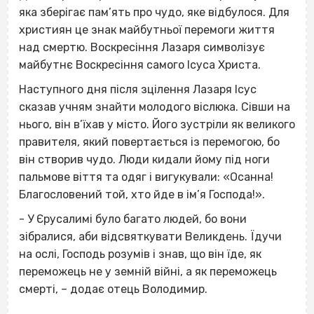
яка зберігає пам’ять про чудо, яке відбулося. Для
християн це знак майбутньої перемоги життя
над смертю. Воскресіння Лазаря символізує
майбутнє Воскресіння самого Ісуса Христа.
Наступного дня після зцілення Лазаря Ісус
сказав учням знайти молодого віслюка. Сівши на
нього, він в’їхав у місто. Його зустріли як великого
правителя, який повертається із перемогою, бо
він створив чудо. Люди кидали йому під ноги
пальмове віття та одяг і вигукували: «Осанна!
Благословений той, хто йде в ім’я Господа!».
- У Єрусалимі було багато людей, бо вони
зібралися, аби відсвяткувати Великдень. Їдучи
на ослі, Господь розумів і знав, що він їде, як
переможець не у земній війні, а як переможець
смерті, – додає отець Володимир.