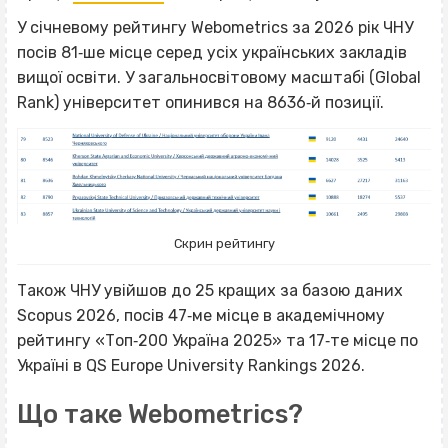
У січневому рейтингу Webometrics за 2026 рік ЧНУ
посів 81‐ше місце серед усіх українських закладів
вищої освіти. У загальносвітовому масштабі (Global
Rank) університет опинився на 8636‐й позиції.
Скрин рейтингу
Також ЧНУ увійшов до 25 кращих за базою даних
Scopus 2026, посів 47‐ме місце в академічному
рейтингу «Топ‐200 Україна 2025» та 17‐те місце по
Україні в QS Europe University Rankings 2026.
Що таке Webometrics?