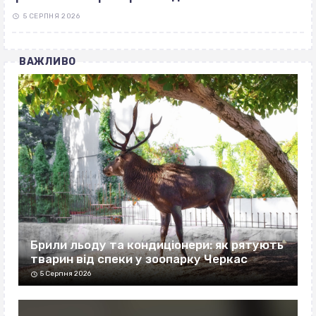
5 СЕРПНЯ 2026
ВАЖЛИВО
Брили льоду та кондиціонери: як рятують
тварин від спеки у зоопарку Черкас
5 Серпня 2026