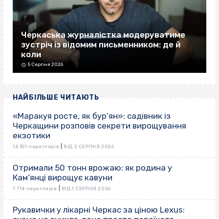
Черкаська журналістка модеруватиме
зустріч із відомим письменником: де й
коли
5 Серпня 2026
НАЙБІЛЬШЕ ЧИТАЮТЬ
«Маракуя росте, як бур’ян»: садівник із
Черкащини розповів секрети вирощування
екзотики
|
14 351 переглядів
ВІД 2 СЕРПНЯ 2026
Отримали 50 тонн врожаю: як родина у
Кам’янці вирощує кавуни
|
7 714 переглядів
ВІД 1 СЕРПНЯ 2026
Рукавички у лікарні Черкас за ціною Lexus: