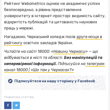
Рейтинг Webometrics оцінює не академічні успіхи
безпосередньо, а рівень представлення
університету в інтернет‐просторі: видимість сайту,
відкритість публікацій та цитованість наукових
праць у мережі.
Нагадаємо, Черкаський коледж посів
друге місце в
рейтингу
освітніх закладів України.
Читайте на сайті 18000: «
Новини Черкаси
» — що
відбувається в місті та області.
Без маніпуляцій та
ВІСІМНАДЦЯТЬ ТРИ НУЛІ
неперевіреної інформації.
Підписуйся на
телеграм‐
ВІСІМНАДЦЯТЬ ТРИ НУЛІ
ВІСІМНАДЦЯТЬ ТРИ НУЛІ
канал 18000 | «Шо там у Черкасах?»
ВІСІМНАДЦЯТЬ ТРИ НУЛІ
ВІСІМНАДЦЯТЬ ТРИ НУЛІ
ВІСІМНАДЦЯТЬ ТРИ НУЛІ
Підписуйтеся на нашу сторінку у Facebook
ВІСІМНАДЦЯТЬ ТРИ НУЛІ
ВІСІМНАДЦЯТЬ ТРИ НУЛІ
Поділитись статтею