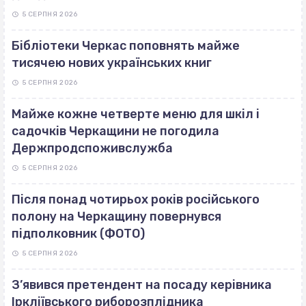
5 СЕРПНЯ 2026
Бібліотеки Черкас поповнять майже
тисячею нових українських книг
5 СЕРПНЯ 2026
Майже кожне четверте меню для шкіл і
садочків Черкащини не погодила
Держпродспоживслужба
5 СЕРПНЯ 2026
Після понад чотирьох років російського
полону на Черкащину повернувся
підполковник (ФОТО)
5 СЕРПНЯ 2026
З’явився претендент на посаду керівника
Іркліївського риборозплідника