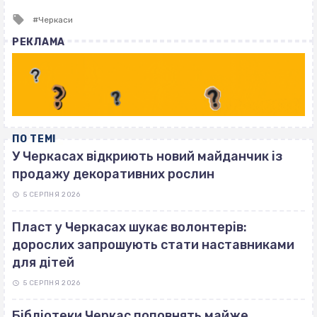
Tagged
Черкаси
with
РЕКЛАМА
ПО ТЕМІ
У Черкасах відкриють новий майданчик із
продажу декоративних рослин
5 СЕРПНЯ 2026
Пласт у Черкасах шукає волонтерів:
дорослих запрошують стати наставниками
для дітей
5 СЕРПНЯ 2026
Бібліотеки Черкас поповнять майже