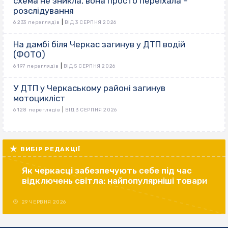
схема не зникла, вона просто переїхала –
розслідування
|
6 233 переглядів
ВІД 3 СЕРПНЯ 2026
На дамбі біля Черкас загинув у ДТП водій
(ФОТО)
|
6 197 переглядів
ВІД 5 СЕРПНЯ 2026
У ДТП у Черкаському районі загинув
мотоцикліст
|
6 128 переглядів
ВІД 3 СЕРПНЯ 2026
ВИБІР РЕДАКЦІЇ
Як черкасці забезпечують себе під час
відключень світла: найпопулярніші товари
29 ЧЕРВНЯ 2026