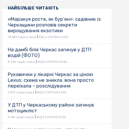
НАЙБІЛЬШЕ ЧИТАЮТЬ
«Маракуя росте, як бур’ян»: садівник із
Черкащини розповів секрети
вирощування екзотики
|
14 389 переглядів
ВІД 2 СЕРПНЯ 2026
На дамбі біля Черкас загинув у ДТП
водій (ФОТО)
|
8 232 переглядів
ВІД 5 СЕРПНЯ 2026
Рукавички у лікарні Черкас за ціною
Lexus: схема не зникла, вона просто
переїхала – розслідування
|
6 307 переглядів
ВІД 3 СЕРПНЯ 2026
У ДТП у Черкаському районі загинув
мотоцикліст
|
6 146 переглядів
ВІД 3 СЕРПНЯ 2026