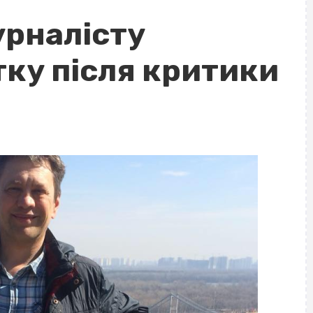
рналісту
тку після критики