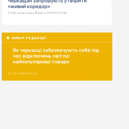
Черкащан запрошують утворити
«живий коридор»
|
5 846 переглядів
ВІД 4 СЕРПНЯ 2026
ВИБІР РЕДАКЦІЇ
Як черкасці забезпечують себе під
час відключень світла:
найпопулярніші товари
29 ЧЕРВНЯ 2026