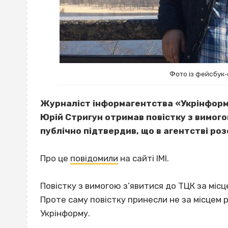
Фото із фейсбук‐
Журналіст інформагентства «Укрінформ»
Юрій Стригун отримав повістку з вимог
публічно підтвердив, що в агентстві ро
Про це
повідомили
на сайті ІМІ.
Повістку з вимогою з’явитися до ТЦК за місц
Проте саму повістку принесли не за місцем р
Укрінформу.