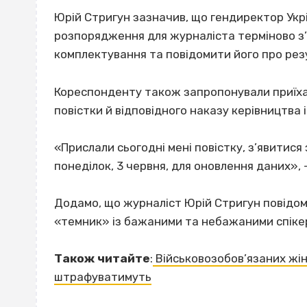
Юрій Стригун зазначив, що гендиректор Укр
розпорядження для журналіста терміново з’
комплектування та повідомити його про резу
Кореспонденту також запропонували приїха
повістки й відповідного наказу керівництва
«Прислали сьогодні мені повістку, з’явитися
понеділок, 3 червня, для оновлення даних», 
Додамо, що журналіст Юрій Стригун повідомл
«темник» із бажаними та небажаними спікера
Також читайте
:
Військовозобов’язаних жін
штрафуватимуть