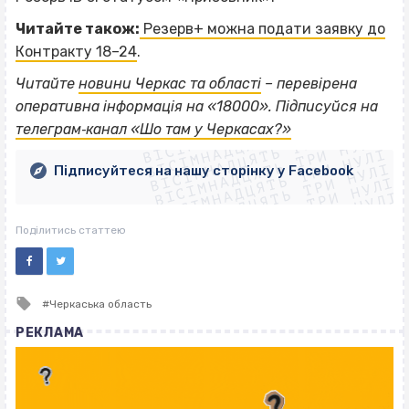
Читайте також:
Резерв+ можна подати заявку до
Контракту 18–24
.
Читайте
новини Черкас та області
– перевірена
ВІСІМНАДЦЯТЬ ТРИ НУЛІ
оперативна інформація на «18000». Підписуйся на
ВІСІМНАДЦЯТЬ ТРИ НУЛІ
ВІСІМНАДЦЯТЬ ТРИ НУЛІ
телеграм‐канал «Шо там у Черкасах?»
ВІСІМНАДЦЯТЬ ТРИ НУЛІ
ВІСІМНАДЦЯТЬ ТРИ НУЛІ
ВІСІМНАДЦЯТЬ ТРИ НУЛІ
Підписуйтеся на нашу сторінку у Facebook
ВІСІМНАДЦЯТЬ ТРИ НУЛІ
ВІСІМНАДЦЯТЬ ТРИ НУЛІ
Поділитись статтею
Tagged
Черкаська область
with
РЕКЛАМА