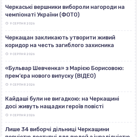
Черкаські вершники вибороли нагороди на
чемпіонаті України (ФОТО)
9 СЕРПНЯ 2026
Черкащан закликають утворити живий
коридор на честь загиблого захисника
9 СЕРПНЯ 2026
«Бульвар Шевченка» з Марією Борисовою:
прем’єра нового випуску (ВІДЕО)
9 СЕРПНЯ 2026
Кайдаші були не вигадкою: на Черкащині
досі живуть нащадки героїв повісті
9 СЕРПНЯ 2026
Лише 34 виборчі дільниці Черкащини
повністю доступні для людей з інвалідністю