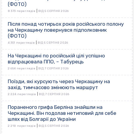
(ФОТО)
|
8 373 переглядів
ВІД 5 СЕРПНЯ 2026
Після понад чотирьох років російського полону
на Черкащину повернувся підполковник
(ФОТО)
|
4 351 переглядів
ВІД 5 СЕРПНЯ 2026
На Черкащині по російській цілі успішно
відпрацювала ППО, – Табурець
|
2 654 переглядів
ВІД 7 СЕРПНЯ 2026
Поїзди, які курсують через Черкащину на
захід, тимчасово змінюють маршрут
|
2 224 переглядів
ВІД 7 СЕРПНЯ 2026
Пораненого грифа Берліна знайшли на
Черкащині. Він подолав нетиповий для себе
шлях від Болгарії до України
|
2 218 переглядів
ВІД 5 СЕРПНЯ 2026