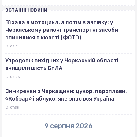
ОСТАННІ НОВИНИ
В’їхала в мотоцикл, а потім в автівку: у
Черкаському районі транспортні засоби
опинилися в кюветі (ФОТО)
08:51
Упродовж вихідних у Черкаській області
знищили шість БпЛА
08:05
Симиренки з Черкащини: цукор, пароплави,
«Кобзар» і яблуко, яке знає вся Україна
07:38
9 серпня 2026