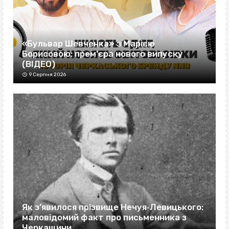
«Бульвар Шевченка» з Марією
Борисовою: прем’єра нового випуску
(ВІДЕО)
9 Серпня 2026
Як з’явилося прізвище Нечуя‐Левицького:
маловідомий факт про письменника з
Черкащини