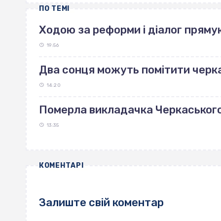
ПО ТЕМІ
Ходою за реформи і діалог пряму
19:56
Два сонця можуть помітити черка
14:20
Померла викладачка Черкаськог
13:35
КОМЕНТАРІ
Залиште свій коментар