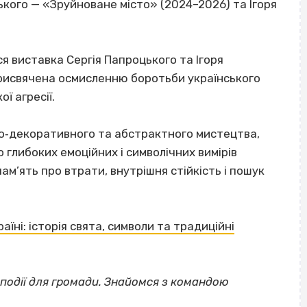
кого — «Зруйноване місто» (2024–2026) та Ігоря
ся виставка Сергія Папроцького та Ігоря
присвячена осмисленню боротьби українського
ї агресії.
о‐декоративного та абстрактного мистецтва,
о глибоких емоційних і символічних вимірів
ам’ять про втрати, внутрішня стійкість і пошук
їні: історія свята, символи та традиційні
події для громади. Знайомся з командою