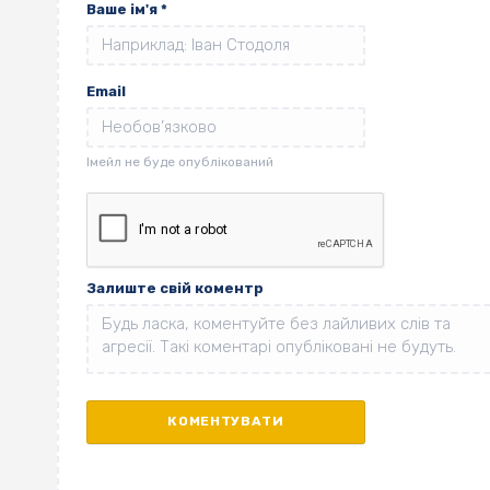
Ваше ім'я
*
Email
Залиште свій коментр