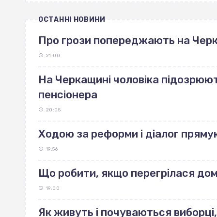
ОСТАННІ НОВИНИ
Про грози попереджають на Чер
21:00
На Черкащині чоловіка підозрюют
пенсіонера
20:05
Ходою за реформи і діалог пряму
19:56
Що робити, якщо перегрілася до
19:00
Як живуть і почуваються виборці,