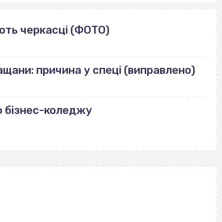
ють черкасці (ФОТО)
щани: причина у спеці (виправлено)
о бізнес-коледжу