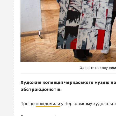
Одесити подарували
Художня колекція черкаського музею п
абстракціоністів.
Про це
повідомили
у Черкаському художньом