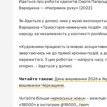
Йдеться про роботи одеситів Сергія Папроць
Варєшкіна — «Напрямок руху» (2022).
Як йдеться у дописі, нині у музеї експонуєть
Варєшкіна «Траєкторія неминучих подій», 
народу за незалежність у контексті російсько
«Художники працюють із мовою асоціативн
звертаючись не до прямої хроніки подій, а д
пережитого. У цих роботах — напруга часу, п
опори», – йдеться у дописі.
Читайте також:
День вишиванки 2026 в Укра
вишиванки Черкащини.
Читайте більше
черкаських новин
– важливі 
«18000» в
інстаграм @18000_team