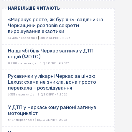
НАЙБІЛЬШЕ ЧИТАЮТЬ
«Маракуя росте, як бур’ян»: садівник із
Черкащини розповів секрети
вирощування екзотики
|
14 406 переглядів
ВІД 2 СЕРПНЯ 2026
На дамбі біля Черкас загинув у ДТП
водій (ФОТО)
|
8 288 переглядів
ВІД 5 СЕРПНЯ 2026
Рукавички у лікарні Черкас за ціною
Lexus: схема не зникла, вона просто
переїхала – розслідування
|
6 333 переглядів
ВІД 3 СЕРПНЯ 2026
У ДТП у Черкаському районі загинув
мотоцикліст
|
6 157 переглядів
ВІД 3 СЕРПНЯ 2026