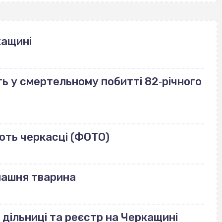
кащині
ь у смертельному побитті 82‐річного
ють черкасці (ФОТО)
машня тварина
 дільниці та реєстр на Черкащині