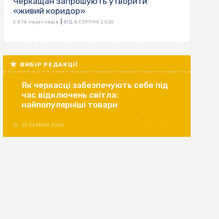
Черкащан запрошують утворити
«живий коридор»
|
5 874 переглядів
ВІД 4 СЕРПНЯ 2026
ВИБІР РЕДАКЦІЇ
Як черкасці забезпечують себе під
час відключень світла:
найпопулярніші товари
29 ЧЕРВНЯ 2026