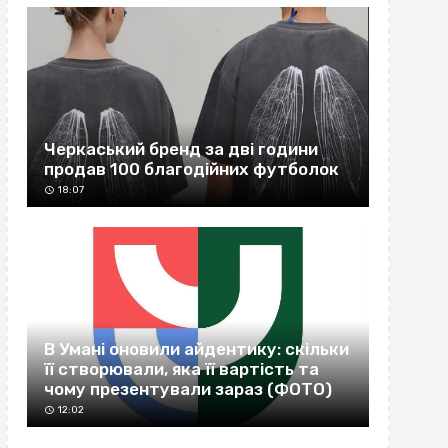
Черкаський бренд за дві години
продав 100 благодійних футболок
18:07
В Умані оновили айдентику: скільки
її створювали, яка її вартість та
чому презентували зараз (ФОТО)
12:02