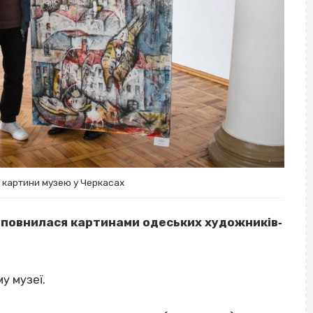
 картини музею у Черкасах
оповнилася картинами одеських художників‐
у музеї.