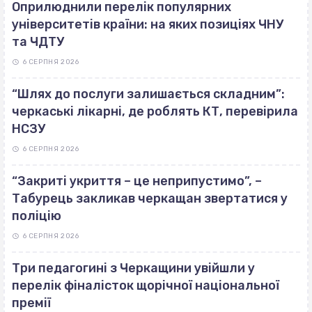
Оприлюднили перелік популярних
університетів країни: на яких позиціях ЧНУ
та ЧДТУ
6 СЕРПНЯ 2026
“Шлях до послуги залишається складним”:
черкаські лікарні, де роблять КТ, перевірила
НСЗУ
6 СЕРПНЯ 2026
“Закриті укриття – це неприпустимо”, –
Табурець закликав черкащан звертатися у
поліцію
6 СЕРПНЯ 2026
Три педагогині з Черкащини увійшли у
перелік фіналісток щорічної національної
премії