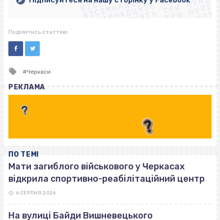
ВІСІМНАДЦЯТЬ ТРИ НУЛІ
ВІСІМНАДЦЯТЬ ТРИ НУЛІ
ВІСІМНАДЦЯТЬ ТРИ НУЛІ
Підписуйтеся на нашу сторінку у Facebook
ВІСІМНАДЦЯТЬ ТРИ НУЛІ
ВІСІМНАДЦЯТЬ ТРИ НУЛІ
Поділитись статтею
Tagged
Черкаси
with
РЕКЛАМА
ПО ТЕМІ
Мати загиблого військового у Черкасах
відкрила спортивно-реабілітаційний центр
6 СЕРПНЯ 2026
На вулиці Байди Вишневецького