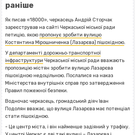
раніше
Як писав «18000», черкасець Андрій Сторчак
зареєстрував на сайті Черкаської міської ради
петицію, якою
пропонує зробити вулицю
Костянтина Мірошниченка (Лазарєва) пішохідною
.
У
департаменті дорожньо‐транспортної
інфраструктури
Черкаської міської ради вважають
пропозицію містян зробити вулицю Лазарєва
пішохідною недоцільною. Послалися на наказ
Міністерства внутрішніх справ про затвердження
Правил пожежної безпеки.
Водночас черкасець, громадський діяч Іван
Подолян вважає, що вулиця Лазарєва має потенціал
стати пішохідною.
- Це центр міста, і він найменше задіяний у трафіку.
У центрі Черкас є дві такі вулиці – Лазарєва і