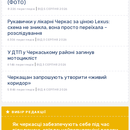
(ФОТО)
|
8 226 переглядів
ВІД 5 СЕРПНЯ 2026
Рукавички у лікарні Черкас за ціною Lexus:
схема не зникла, вона просто переїхала –
розслідування
|
6 306 переглядів
ВІД 3 СЕРПНЯ 2026
У ДТП у Черкаському районі загинув
мотоцикліст
|
6 146 переглядів
ВІД 3 СЕРПНЯ 2026
Черкащан запрошують утворити «живий
коридор»
|
5 846 переглядів
ВІД 4 СЕРПНЯ 2026
ВИБІР РЕДАКЦІЇ
Як черкасці забезпечують себе під час
відключень світла: найпопулярніші товари