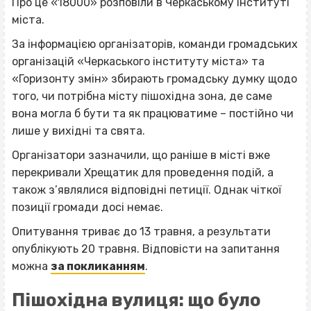
Про це «18000» розповіли в Черкаському інституті
міста.
За інформацією організаторів, команди громадських
організацій «Черкаського інституту міста» та
«Горизонту змін» збирають громадську думку щодо
того, чи потрібна місту пішохідна зона, де саме
вона могла б бути та як працюватиме – постійно чи
лише у вихідні та свята.
Організатори зазначили, що раніше в місті вже
перекривали Хрещатик для проведення подій, а
також з’являлися відповідні петиції. Однак чіткої
позиції громади досі немає.
Опитування триває до 13 травня, а результати
опублікують 20 травня. Відповісти на запитання
можна
за покликанням
.
Пішохідна вулиця: що було