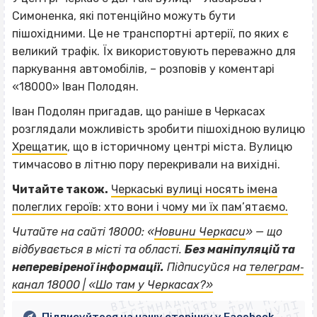
Симоненка, які потенційно можуть бути
пішохідними. Це не транспортні артерії, по яких є
великий трафік. Їх використовують переважно для
паркування автомобілів, – розповів у коментарі
«18000» Іван Полодян.
Іван Подолян пригадав, що раніше в Черкасах
розглядали можливість зробити пішохідною вулицю
Хрещатик
, що в історичному центрі міста. Вулицю
тимчасово в літню пору перекривали на вихідні.
Читайте також.
Черкаські вулиці носять імена
полеглих героїв: хто вони і чому ми їх пам’ятаємо.
Читайте на сайті 18000: «
Новини Черкаси
» — що
відбувається в місті та області.
Без маніпуляцій та
ВІСІМНАДЦЯТЬ ТРИ НУЛІ
неперевіреної інформації.
Підписуйся на
телеграм‐
ВІСІМНАДЦЯТЬ ТРИ НУЛІ
ВІСІМНАДЦЯТЬ ТРИ НУЛІ
канал 18000 | «Шо там у Черкасах?»