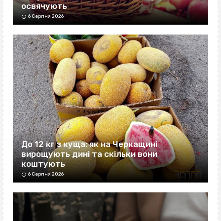
освячують
6 Серпня 2026
До 12 кг з куща: як на Черкащині
вирощують дині та скільки вони
коштують
6 Серпня 2026