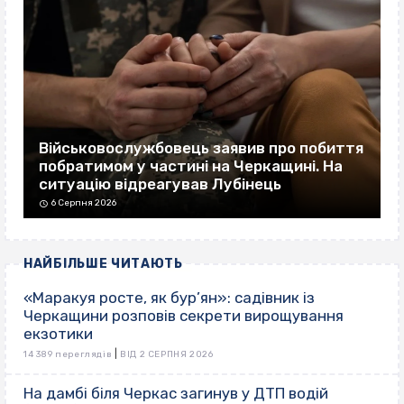
Військовослужбовець заявив про побиття
побратимом у частині на Черкащині. На
ситуацію відреагував Лубінець
6 Серпня 2026
НАЙБІЛЬШЕ ЧИТАЮТЬ
«Маракуя росте, як бур’ян»: садівник із
Черкащини розповів секрети вирощування
екзотики
|
14 389 переглядів
ВІД 2 СЕРПНЯ 2026
На дамбі біля Черкас загинув у ДТП водій