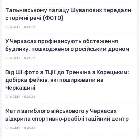
Тальнівському палацу Шувалових передали
сторічні речі (ФОТО)
6 СЕРПНЯ 2026
У Черкасах профінансують обстеження
будинку, пошкодженого російським дроном
6 СЕРПНЯ 2026
Від ШІ‐фото з ТЦК до Тренкіна з Корецьким:
добірка фейків, які поширювали на
Черкащині
6 СЕРПНЯ 2026
Мати загиблого військового у Черкасах
відкрила спортивно‐реабілітаційний центр
6 СЕРПНЯ 2026