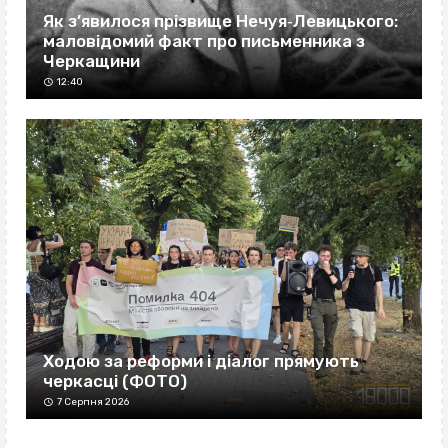
Як з’явилося прізвище Нечуя‐Левицького:
маловідомий факт про письменника з
Черкащини
12:40
Ходою за реформи і діалог прямують
черкасці (ФОТО)
7 Серпня 2026