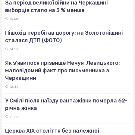
За період великої війни на Черкащині
виборців стало на 3 % менше
15:40
Пішохід перебігав дорогу: на Золотоніщині
сталася ДТП (ФОТО)
14:10
Як з’явилося прізвище Нечуя-Левицького:
маловідомий факт про письменника з
Черкащини
12:40
У Смілі після наїзду вантажівки померла 62-
річна жінка
11:09
Церква ХІХ століття без належної