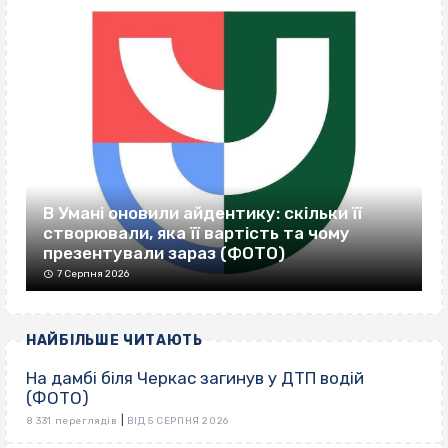
В Умані оновили айдентику: скільки її
створювали, яка її вартість та чому
презентували зараз (ФОТО)
7 Серпня 2026
НАЙБІЛЬШЕ ЧИТАЮТЬ
На дамбі біля Черкас загинув у ДТП водій
(ФОТО)
|
8 331 переглядів
ВІД 5 СЕРПНЯ 2026