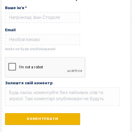
Ваше ім'я
*
Email
Залиште свій коментр