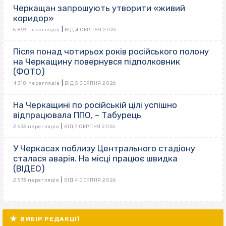
Черкащан запрошують утворити «живий
коридор»
|
5 893 переглядів
ВІД 4 СЕРПНЯ 2026
Після понад чотирьох років російського полону
на Черкащину повернувся підполковник
(ФОТО)
|
4 318 переглядів
ВІД 5 СЕРПНЯ 2026
На Черкащині по російській цілі успішно
відпрацювала ППО, – Табурець
|
2 633 переглядів
ВІД 7 СЕРПНЯ 2026
У Черкасах поблизу Центрального стадіону
сталася аварія. На місці працює швидка
(ВІДЕО)
|
2 573 переглядів
ВІД 4 СЕРПНЯ 2026
ВИБІР РЕДАКЦІЇ