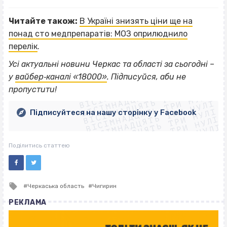
Читайте також:
В Україні знизять ціни ще на
понад сто медпрепаратів: МОЗ оприлюднило
перелік
.
Усі актуальні новини Черкас та області за сьогодні –
ВІСІМНАДЦЯТЬ ТРИ НУЛІ
у
вайбер‐каналі «18000»
. Підписуйся, аби не
ВІСІМНАДЦЯТЬ ТРИ НУЛІ
ВІСІМНАДЦЯТЬ ТРИ НУЛІ
пропустити!
ВІСІМНАДЦЯТЬ ТРИ НУЛІ
ВІСІМНАДЦЯТЬ ТРИ НУЛІ
ВІСІМНАДЦЯТЬ ТРИ НУЛІ
Підписуйтеся на нашу сторінку у Facebook
ВІСІМНАДЦЯТЬ ТРИ НУЛІ
ВІСІМНАДЦЯТЬ ТРИ НУЛІ
Поділитись статтею
Tagged
Черкаська область
Чигирин
with
РЕКЛАМА