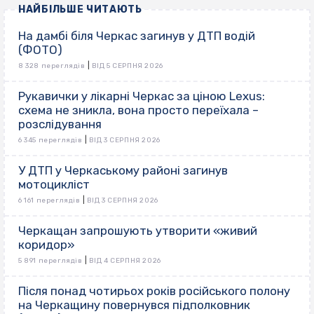
НАЙБІЛЬШЕ ЧИТАЮТЬ
На дамбі біля Черкас загинув у ДТП водій
(ФОТО)
|
8 328 переглядів
ВІД 5 СЕРПНЯ 2026
Рукавички у лікарні Черкас за ціною Lexus:
схема не зникла, вона просто переїхала –
розслідування
|
6 345 переглядів
ВІД 3 СЕРПНЯ 2026
У ДТП у Черкаському районі загинув
мотоцикліст
|
6 161 переглядів
ВІД 3 СЕРПНЯ 2026
Черкащан запрошують утворити «живий
коридор»
|
5 891 переглядів
ВІД 4 СЕРПНЯ 2026
Після понад чотирьох років російського полону
на Черкащину повернувся підполковник