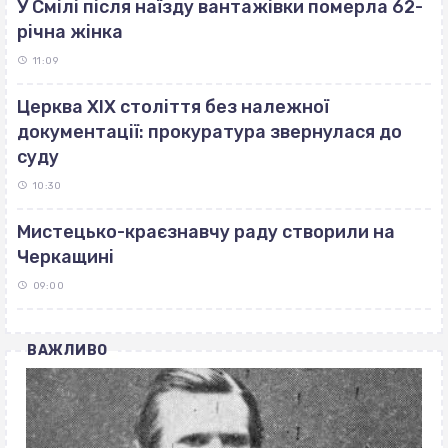
У Смілі після наїзду вантажівки померла 62-
річна жінка
11:09
Церква ХІХ століття без належної
документації: прокуратура звернулася до
суду
10:30
Мистецько-краєзнавчу раду створили на
Черкащині
09:00
ВАЖЛИВО