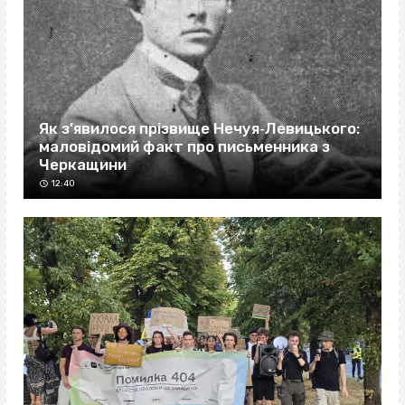
Як з’явилося прізвище Нечуя‐Левицького:
маловідомий факт про письменника з
Черкащини
12:40