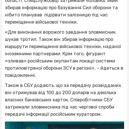
області. Спецслужбовці затримали чоловіка, який
збирав інформацію про базування Сил оборони та
нібито планував підірвати залізницю під час
переміщення військової техніки.
«Для виконання ворожого завдання зловмисник
шукав тротил. Також він збирав інформацію про
маршрути переміщення військової техніки, наданої
іноземними партнерами. Крім того, фігурант
«зливав» російським окупантам локації системи
протиповітряної оборони ЗСУ в регіоні», – йдеться в
повідомленні.
Також в СБУ додають, що за передачу розвідданих
він отримував від 100 до 200 доларів на декілька
власних банківських карток. Співробітники СБУ
затримали зловмисника під час чергової спроби
передачі інформації російським куратором.