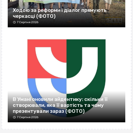
Ходою за реформи і діалог прямують
черкасці (ФОТО)
7 Серпня 2026
В Умані оновили айдентику: скільки її
створювали, яка її вартість та чому
презентували зараз (ФОТО)
7 Серпня 2026