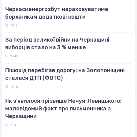
Черкасиенергозбут нараховуватиме
боржникам додаткові кошти
17:11
За період великої війни на Черкащині
виборців стало на 3 % менше
15:40
Пішохід перебігав дорогу: на Золотоніщині
сталася ДТП (ФОТО)
14:10
Як з’явилося прізвище Нечуя-Левицького:
маловідомий факт про письменника з
Черкащини
12:40