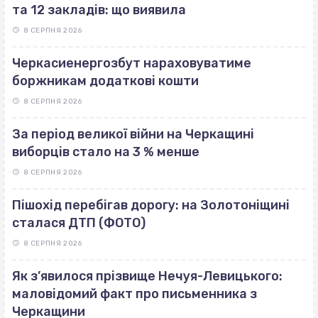
та 12 закладів: що виявила
8 СЕРПНЯ 2026
Черкасиенергозбут нараховуватиме
боржникам додаткові кошти
8 СЕРПНЯ 2026
За період великої війни на Черкащині
виборців стало на 3 % менше
8 СЕРПНЯ 2026
Пішохід перебігав дорогу: на Золотоніщині
сталася ДТП (ФОТО)
8 СЕРПНЯ 2026
Як з’явилося прізвище Нечуя-Левицького:
маловідомий факт про письменника з
Черкащини