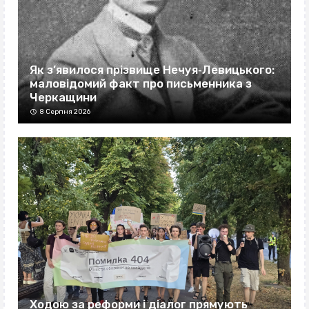
Як з’явилося прізвище Нечуя‐Левицького:
маловідомий факт про письменника з
Черкащини
8 Серпня 2026
Ходою за реформи і діалог прямують