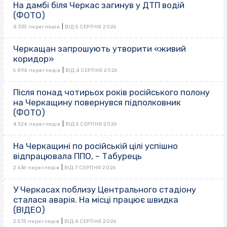
На дамбі біля Черкас загинув у ДТП водій
(ФОТО)
|
8 333 переглядів
ВІД 5 СЕРПНЯ 2026
Черкащан запрошують утворити «живий
коридор»
|
5 894 переглядів
ВІД 4 СЕРПНЯ 2026
Після понад чотирьох років російського полону
на Черкащину повернувся підполковник
(ФОТО)
|
4 324 переглядів
ВІД 5 СЕРПНЯ 2026
На Черкащині по російській цілі успішно
відпрацювала ППО, – Табурець
|
2 636 переглядів
ВІД 7 СЕРПНЯ 2026
У Черкасах поблизу Центрального стадіону
сталася аварія. На місці працює швидка
(ВІДЕО)
|
2 573 переглядів
ВІД 4 СЕРПНЯ 2026