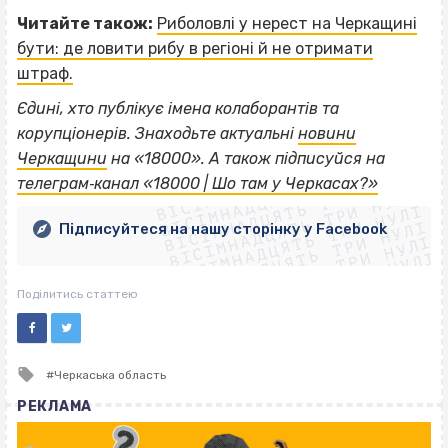
Читайте також:
Риболовлі у нерест на Черкащині
бути: де ловити рибу в регіоні й не отримати
штраф.
Єдині, хто публікує імена колаборантів та
корупціонерів. Знаходьте актуальні
новини
ВІСІМНАДЦЯТЬ ТРИ НУЛІ
Черкащини
на «18000».
А також підписуйся на
ВІСІМНАДЦЯТЬ ТРИ НУЛІ
ВІСІМНАДЦЯТЬ ТРИ НУЛІ
телеграм‐канал «18000 | Шо там у Черкасах?»
ВІСІМНАДЦЯТЬ ТРИ НУЛІ
ВІСІМНАДЦЯТЬ ТРИ НУЛІ
ВІСІМНАДЦЯТЬ ТРИ НУЛІ
Підписуйтеся на нашу сторінку у Facebook
ВІСІМНАДЦЯТЬ ТРИ НУЛІ
ВІСІМНАДЦЯТЬ ТРИ НУЛІ
Поділитись статтею
Tagged
Черкаська область
with
РЕКЛАМА