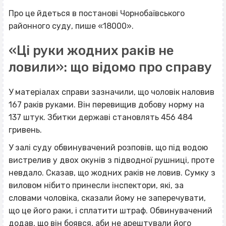
Про це йдеться в постанові Чорнобаївського
районного суду, пише «18000».
«Ці руки жодних раків не
ловили»: що відомо про справу
У матеріалах справи зазначили, що чоловік наловив
167 раків руками. Він перевищив добову норму на
137 штук. Збитки державі становлять 456 484
гривень.
У залі суду обвинувачений розповів, що під водою
вистрелив у двох окунів з підводної рушниці, проте
невдало. Сказав, що жодних раків не ловив. Сумку з
виловом нібито принесли інспектори, які, за
словами чоловіка, сказали йому не заперечувати,
що це його раки, і сплатити штраф. Обвинувачений
додав, що він боявся, аби не арештували його