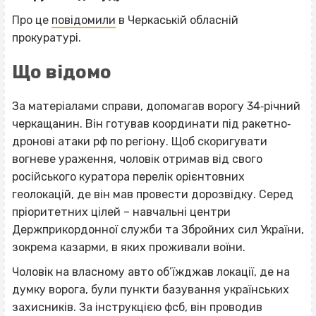
Про це
повідомили
в Черкаській обласній
прокуратурі.
Що відомо
За матеріалами справи, допомагав ворогу 34‐річний
черкащанин. Він готував координати під ракетно‐
дронові атаки рф по регіону. Щоб скоригувати
вогневе ураження, чоловік отримав від свого
російського куратора перелік орієнтовних
геолокацій, де він мав провести дорозвідку. Серед
пріоритетних цілей – навчальні центри
Держприкордонної служби та Збройних сил України,
зокрема казарми, в яких проживали воїни.
Чоловік на власному авто об’їжджав локації, де на
думку ворога, були пункти базування українських
захисників. За інструкцією фсб, він проводив