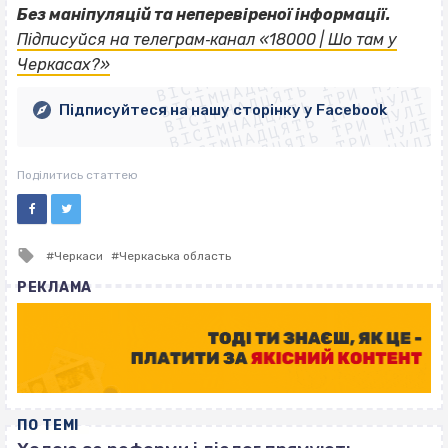
Без маніпуляцій та неперевіреної інформації.
ВІСІМНАДЦЯТЬ ТРИ НУЛІ
Підписуйся на телеграм‐канал «18000 | Шо там у
ВІСІМНАДЦЯТЬ ТРИ НУЛІ
ВІСІМНАДЦЯТЬ ТРИ НУЛІ
Черкасах?»
ВІСІМНАДЦЯТЬ ТРИ НУЛІ
ВІСІМНАДЦЯТЬ ТРИ НУЛІ
ВІСІМНАДЦЯТЬ ТРИ НУЛІ
Підписуйтеся на нашу сторінку у Facebook
ВІСІМНАДЦЯТЬ ТРИ НУЛІ
ВІСІМНАДЦЯТЬ ТРИ НУЛІ
Поділитись статтею
Tagged
Черкаси
Черкаська область
with
РЕКЛАМА
ПО ТЕМІ