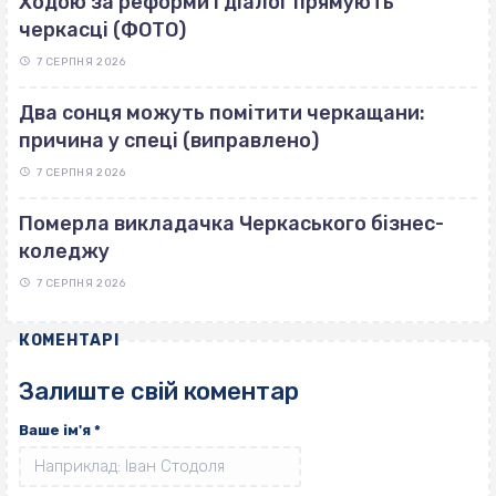
Ходою за реформи і діалог прямують
черкасці (ФОТО)
7 СЕРПНЯ 2026
Два сонця можуть помітити черкащани:
причина у спеці (виправлено)
7 СЕРПНЯ 2026
Померла викладачка Черкаського бізнес-
коледжу
7 СЕРПНЯ 2026
КОМЕНТАРІ
Залиште свій коментар
Ваше ім'я
*