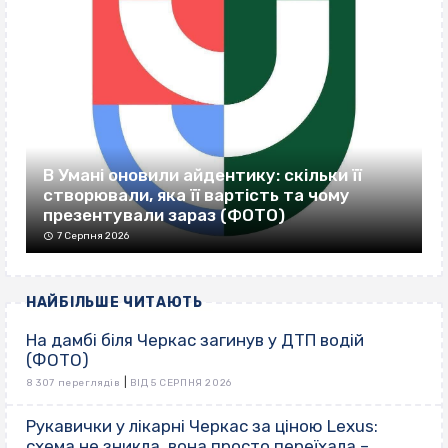
В Умані оновили айдентику: скільки її
створювали, яка її вартість та чому
презентували зараз (ФОТО)
7 Серпня 2026
НАЙБІЛЬШЕ ЧИТАЮТЬ
На дамбі біля Черкас загинув у ДТП водій
(ФОТО)
|
8 307 переглядів
ВІД 5 СЕРПНЯ 2026
Рукавички у лікарні Черкас за ціною Lexus:
схема не зникла, вона просто переїхала –