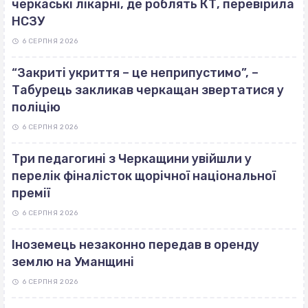
черкаські лікарні, де роблять КТ, перевірила
НСЗУ
6 СЕРПНЯ 2026
“Закриті укриття – це неприпустимо”, –
Табурець закликав черкащан звертатися у
поліцію
6 СЕРПНЯ 2026
Три педагогині з Черкащини увійшли у
перелік фіналісток щорічної національної
премії
6 СЕРПНЯ 2026
Іноземець незаконно передав в оренду
землю на Уманщині
6 СЕРПНЯ 2026