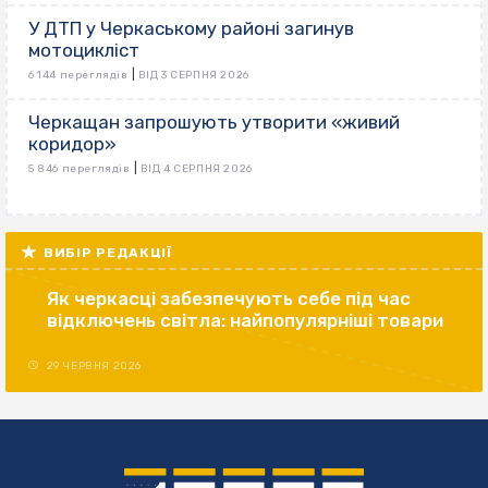
У ДТП у Черкаському районі загинув
мотоцикліст
|
6 144 переглядів
ВІД 3 СЕРПНЯ 2026
Черкащан запрошують утворити «живий
коридор»
|
5 846 переглядів
ВІД 4 СЕРПНЯ 2026
ВИБІР РЕДАКЦІЇ
Як черкасці забезпечують себе під час
відключень світла: найпопулярніші товари
29 ЧЕРВНЯ 2026