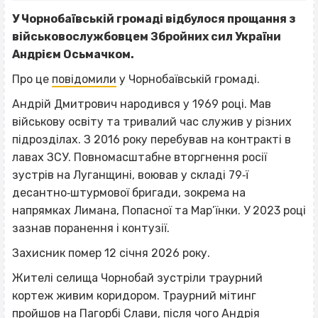
У Чорнобаївській громаді відбулося прощання з
військовослужбовцем Збройних сил України
Андрієм Осьмачком.
Про це
повідомили
у Чорнобаївській громаді.
Андрій Дмитрович народився у 1969 році. Мав
військову освіту та тривалий час служив у різних
підрозділах. З 2016 року перебував на контракті в
лавах ЗСУ. Повномасштабне вторгнення росії
зустрів на Луганщині, воював у складі 79‐ї
десантно‐штурмової бригади, зокрема на
напрямках Лимана, Попасної та Мар’їнки. У 2023 році
зазнав поранення і контузії.
Захисник помер 12 січня 2026 року.
Жителі селища Чорнобай зустріли траурний
кортеж живим коридором. Траурний мітинг
пройшов на Пагорбі Слави, після чого Андрія