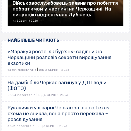
Військовослужбовець заявив про побиття
побратимом у частині на Черкащині. На
ситуацію відреагував Лубінець
6 Серпня 2026
НАЙБІЛЬШЕ ЧИТАЮТЬ
«Маракуя росте, як бур’ян»: садівник із
Черкащини розповів секрети вирощування
екзотики
|
14 389 переглядів
ВІД 2 СЕРПНЯ 2026
На дамбі біля Черкас загинув у ДТП водій
(ФОТО)
|
8 224 переглядів
ВІД 5 СЕРПНЯ 2026
Рукавички у лікарні Черкас за ціною Lexus:
схема не зникла, вона просто переїхала –
розслідування
|
6 306 переглядів
ВІД 3 СЕРПНЯ 2026