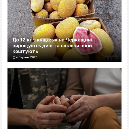
До 12 кг з куща: як на Черкащині
вирощують дині та скільки вони
коштують
6 Серпня 2026