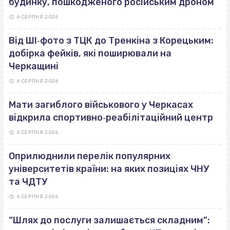
будинку, пошкодженого російським дроном
6 СЕРПНЯ 2026
Від ШІ‐фото з ТЦК до Тренкіна з Корецьким:
добірка фейків, які поширювали на
Черкащині
6 СЕРПНЯ 2026
Мати загиблого військового у Черкасах
відкрила спортивно‐реабілітаційний центр
6 СЕРПНЯ 2026
Оприлюднили перелік популярних
університетів країни: на яких позиціях ЧНУ
та ЧДТУ
6 СЕРПНЯ 2026
“Шлях до послуги залишається складним”: