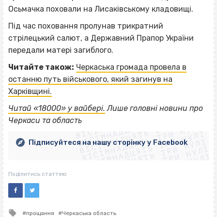
Осьмачка поховали на Лисаківському кладовищі.
Під час поховання пролунав трикратний
стрілецький салют, а Державний Прапор України
передали матері загиблого.
Читайте також:
Черкаська громада провела в
останню путь військового, який загинув на
Харківщині.
ВІСІМНАДЦЯТЬ ТРИ НУЛІ
Читай «18000» у вайбері.
Лише головні новини про
ВІСІМНАДЦЯТЬ ТРИ НУЛІ
ВІСІМНАДЦЯТЬ ТРИ НУЛІ
Черкаси та область
ВІСІМНАДЦЯТЬ ТРИ НУЛІ
ВІСІМНАДЦЯТЬ ТРИ НУЛІ
ВІСІМНАДЦЯТЬ ТРИ НУЛІ
Підписуйтеся на нашу сторінку у Facebook
ВІСІМНАДЦЯТЬ ТРИ НУЛІ
ВІСІМНАДЦЯТЬ ТРИ НУЛІ
Поділитись статтею
Tagged
прощання
Черкаська область