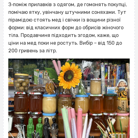
З‐поміж прилавків з одягом, де гомонять покупці,
помічаю ятку, увінчану штучними соняхами. Тут
пірамідою стоять мед і свічки із вощини різної
форми: від класичних форм до обрисів жіночого
тіла. Продавчиня підходить згодом, каже, що
ціни на мед поки не ростуть. Вибір – від 150 до
200 гривень за літр.