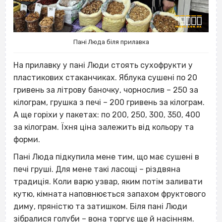
Пані Люда біля прилавка
На прилавку у пані Люди стоять сухофрукти у
пластикових стаканчиках. Яблука сушені по 20
гривень за літрову баночку, чорнослив – 250 за
кілограм, грушка з печі – 200 гривень за кілограм.
А ще горіхи у пакетах: по 200, 250, 300, 350, 400
за кілограм. Їхня ціна залежить від кольору та
форми.
Пані Люда підкупила мене тим, що має сушені в
печі груші. Для мене такі ласощі – різдвяна
традиція. Коли варю узвар, яким потім заливати
кутю, кімната наповнюється запахом фруктового
диму, пряністю та затишком. Біля пані Люди
зібралися голуби – вона торгує ще й насінням.