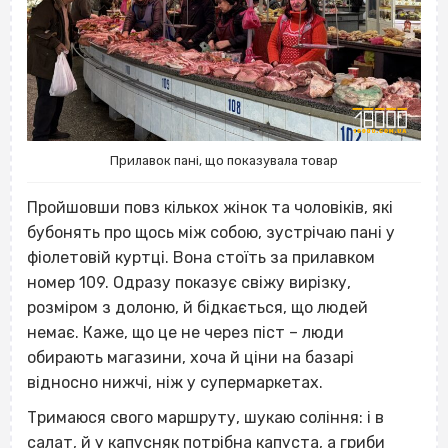
Прилавок пані, що показувала товар
Пройшовши повз кількох жінок та чоловіків, які
бубонять про щось між собою, зустрічаю пані у
фіолетовій куртці. Вона стоїть за прилавком
номер 109. Одразу показує свіжу вирізку,
розміром з долоню, й бідкається, що людей
немає. Каже, що це не через піст – люди
обирають магазини, хоча й ціни на базарі
відносно нижчі, ніж у супермаркетах.
Тримаюся свого маршруту, шукаю соління: і в
салат, й у капусняк потрібна капуста, а гриби