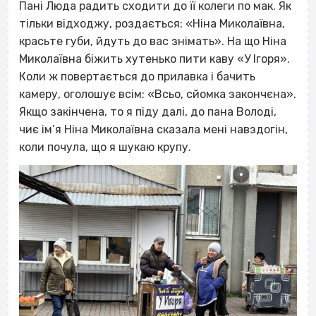
Пані Люда радить сходити до її колеги по мак. Як
тільки відходжу, роздається: «Ніна Миколаївна,
красьте губи, йдуть до вас знімать». На що Ніна
Миколаївна біжить хутенько пити каву «У Ігоря».
Коли ж повертається до прилавка і бачить
камеру, оголошує всім: «Всьо, сйомка закончєна».
Якщо закінчена, то я піду далі, до пана Володі,
чиє ім’я Ніна Миколаївна сказала мені навздогін,
коли почула, що я шукаю крупу.