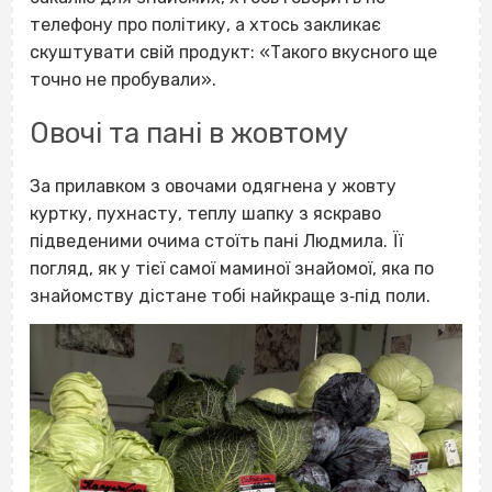
телефону про політику, а хтось закликає
скуштувати свій продукт: «Такого вкусного ще
точно не пробували».
Овочі та пані в жовтому
За прилавком з овочами одягнена у жовту
куртку, пухнасту, теплу шапку з яскраво
підведеними очима стоїть пані Людмила. Її
погляд, як у тієї самої маминої знайомої, яка по
знайомству дістане тобі найкраще з‐під поли.