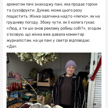
ароматом печі знаходжу пані, яка продає горіхи
та сухофрукти. Думаю, може цього разу
пощастить. Жінка одягнена надто «легко», як на
грудневу погоду. Збоку чути, як її колега гукає:
«Люд, а ти шо знов рекламу робиш собі?», згодом
з’ясовую, що жінка вже давала коментар
журналістам, на це пані у светрі відповідає:
«Да».