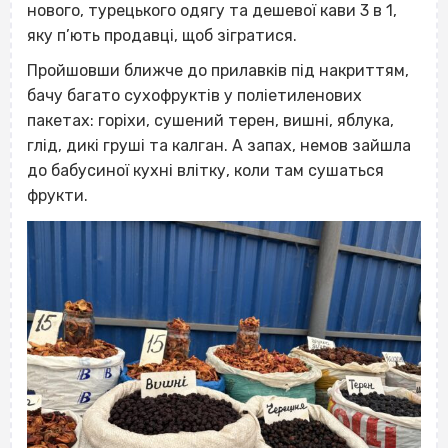
нового, турецького одягу та дешевої кави 3 в 1,
яку п’ють продавці, щоб зігратися.
Пройшовши ближче до прилавків під накриттям,
бачу багато сухофруктів у поліетиленових
пакетах: горіхи, сушений терен, вишні, яблука,
глід, дикі груші та калган. А запах, немов зайшла
до бабусиної кухні влітку, коли там сушаться
фрукти.