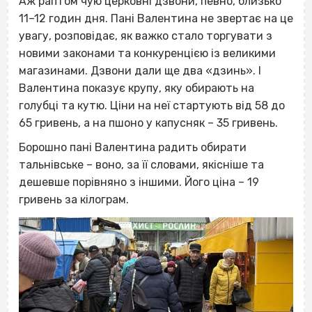
Аж раптом чую церковні дзвони, певно, близько
11–12 годин дня. Пані Валентина не звертає на це
увагу, розповідає, як важко стало торгувати з
новими законами та конкуренцією із великими
магазинами. Дзвони дали ще два «дзинь». І
Валентина показує крупу, яку обирають на
голубці та кутю. Ціни на неї стартують від 58 до
65 гривень, а на пшоно у капусняк – 35 гривень.
Борошно пані Валентина радить обирати
тальнівське – воно, за її словами, якісніше та
дешевше порівняно з іншими. Його ціна – 19
гривень за кілограм.