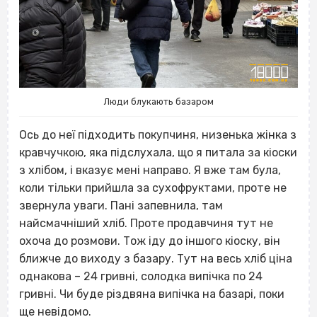
Люди блукають базаром
Ось до неї підходить покупчиня, низенька жінка з
кравчучкою, яка підслухала, що я питала за кіоски
з хлібом, і вказує мені направо. Я вже там була,
коли тільки прийшла за сухофруктами, проте не
звернула уваги. Пані запевнила, там
найсмачніший хліб. Проте продавчиня тут не
охоча до розмови. Тож іду до іншого кіоску, він
ближче до виходу з базару. Тут на весь хліб ціна
однакова – 24 гривні, солодка випічка по 24
гривні. Чи буде різдвяна випічка на базарі, поки
ще невідомо.