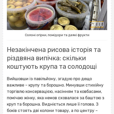
Солоні огірки, помідори та деякі фрукти
Незакінчена рисова історія та
різдвяна випічка: скільки
коштують крупа та солодощі
Вийшовши із павільйону, згадую про дещо
важливе – крупу та борошно. Минувши стихійну
торгівлю консервацією, насінням та ковбасами,
помічаю жінку, яка немов сховалася за баштою з
круп та борошна. Видніється лише її голова. З
боків стоять дві колони товару, а по центру –