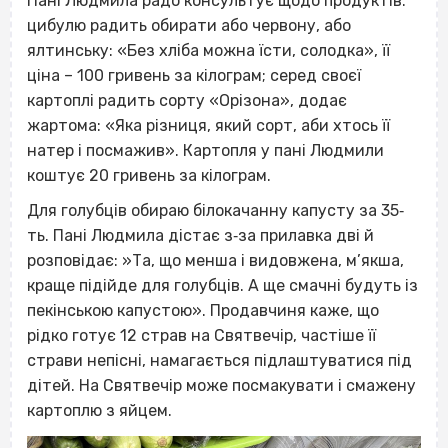
Пані Людмила радо консультує щодо продуктів:
цибулю радить обирати або червону, або
ялтинську: «Без хліба можна їсти, солодка», її
ціна – 100 гривень за кілограм; серед своєї
картоплі радить сорту «Орізона», додає
жартома: «Яка різниця, який сорт, аби хтось її
натер і посмажив». Картопля у пані Людмили
коштує 20 гривень за кілограм.
Для голубців обираю білокачанну капусту за 35‐
ть. Пані Людмила дістає з‐за прилавка дві й
розповідає: »Та, що менша і видовжена, м’якша,
краще підійде для голубців. А ще смачні будуть із
пекінською капустою». Продавчиня каже, що
рідко готує 12 страв на Святвечір, частіше її
страви непісні, намагається підлаштуватися під
дітей. На Святвечір може посмакувати і смажену
картоплю з яйцем.