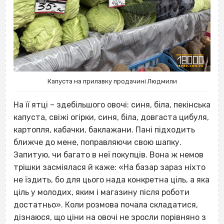
Капуста на прилавку продачині Людмили
На її ятці – здебільшого овочі: синя, біла, пекінська
капуста, свіжі огірки, синя, біла, довгаста цибуля,
картопля, кабачки, баклажани. Пані підходить
ближче до мене, поправляючи свою шапку.
Запитую, чи багато в неї покупців. Вона ж немов
трішки засміялася й каже: «На базар зараз ніхто
не їздить, бо для цього нада конкретна ціль, а яка
ціль у молодих, яким і магазину після роботи
достатньо». Коли розмова почала складатися,
дізнаюся, що ціни на овочі не зросли порівняно з