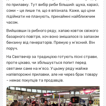
по прилавку. Тут вибір риби більший: щука, карасі,
соми – це лише те, що я впізнала. Каже, що ціни
підіймати не планують, принаймні найближчим
часом.
Вийшовши із рибного ряду, хапаю ковток свіжого
базарного повітря, хоч воно змішалося із запахом
бензину від генераторів. Прямую у м’ясний. Він
поруч.
На Святвечір за традицією готують пісні страви,
проте цікаво, чи збільшується попит перед
святами саме на м’ясо. У цьому ряду майже
напівпорожні прилавки, але не через брак товару
– немає покупців та продавців.