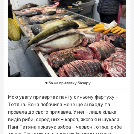
Риба на прилавку базару
Мою увагу привертає пані у синьому фартуху –
Тетяна. Вона побачила мене ще зі входу та
провела до свого прилавка. У неї – лише кілька
видів риби, серед них – короп, якого я й шукала.
Пані Тетяна показує зябра – червоні, отже, риба