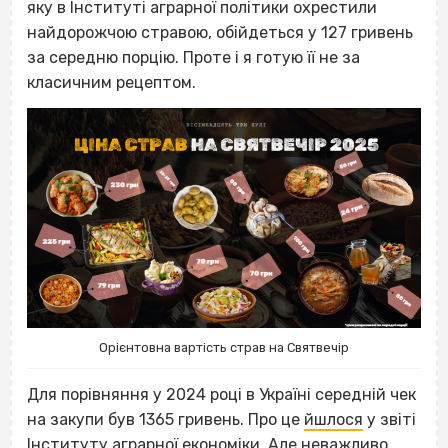
яку в Інституті аграрної політики охрестили
найдорожчою стравою, обійдеться у 127 гривень
за середню порцію. Проте і я готую її не за
класичним рецептом.
Орієнтовна вартість страв на Святвечір
Для порівняння у 2024 році в Україні середній чек
на закупи був 1365 гривень. Про це
йшлося
у звіті
Інституту аграрної економіки. Але неважливо,