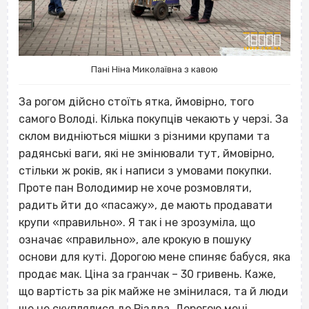
Пані Ніна Миколаївна з кавою
За рогом дійсно стоїть ятка, ймовірно, того
самого Володі. Кілька покупців чекають у черзі. За
склом видніються мішки з різними крупами та
радянські ваги, які не змінювали тут, ймовірно,
стільки ж років, як і написи з умовами покупки.
Проте пан Володимир не хоче розмовляти,
радить йти до «пасажу», де мають продавати
крупи «правильно». Я так і не зрозуміла, що
означає «правильно», але крокую в пошуку
основи для куті. Дорогою мене спиняє бабуся, яка
продає мак. Ціна за гранчак – 30 гривень. Каже,
що вартість за рік майже не змінилася, та й люди
ще не скуплялися до Різдва. Дорогою мені