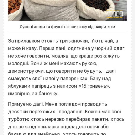
Сушені ягоди та фрукті на прилавку під накритятм
За прилавком стоять три жіночки, п’ють чай, а
може й каву. Перша пані, одягнена у чорний одяг,
не хоче говорити, мовляв, що краще розкажуть
молодші. Вони ж мені махають рукою,
демонструючи, що говорити не будуть, і далі
смакують свої напої у паперянках. Бачу над
яблуками папірець з написом «15 гривень»,
ймовірно, за баночку.
Прямуємо далі. Мене поглядом проводять
десятки перехожих і продавців. Кожен має свої
турботи: хтось нервово перебирає пакети, хтось
дістає з‐під прилавка відкладені овочі або
бакалію для знайомих, хтось говорить по