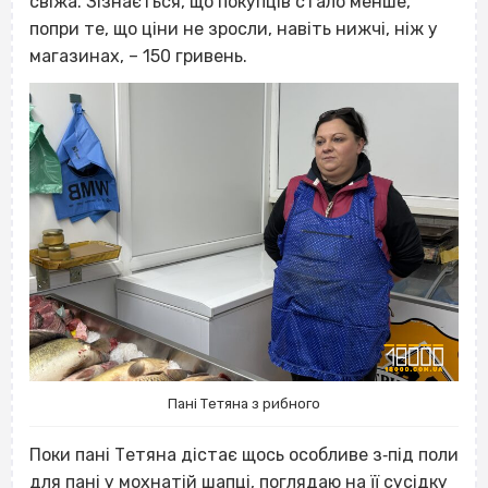
свіжа. Зізнається, що покупців стало менше,
попри те, що ціни не зросли, навіть нижчі, ніж у
магазинах, – 150 гривень.
Пані Тетяна з рибного
Поки пані Тетяна дістає щось особливе з‐під поли
для пані у мохнатій шапці, поглядаю на її сусідку