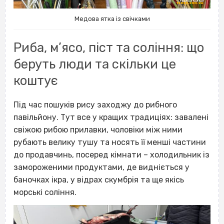
Медова ятка із свічками
Риба, м’ясо, піст та соління: що
беруть люди та скільки це
коштує
Під час пошуків рису заходжу до рибного
павільйону. Тут все у кращих традиціях: завалені
свіжою рибою прилавки, чоловіки між ними
рубають велику тушу та носять її менші частини
до продавчинь, посеред кімнати – холодильник із
замороженими продуктами, де видніється у
баночках ікра, у відрах скумбрія та ще якісь
морські соління.