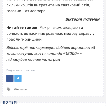
скільки коштів витратите на святковий стіл,
головне – атмосфера.
Вікторія Тулуман
Читайте також:
Між ріпаком, акацією та
соняхом: як пасічник розвиває медову справу у
ярах Чигиринщини.
Відеоісторії про черкащан, добірки корисностей
та залаштунки життя команди «18000» -
підписуйся на наш інстаграм
Поділитись статтею
Tagged
Черкаси
with
ПО ТЕМІ