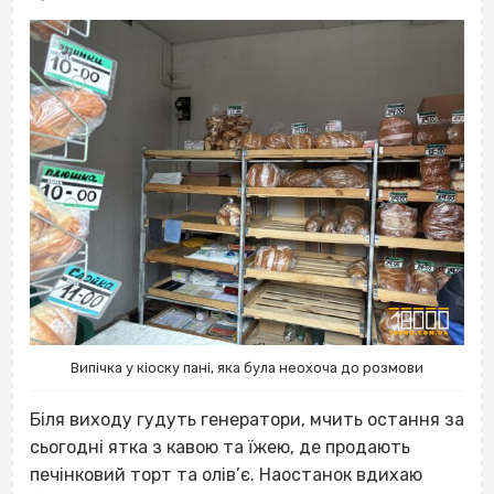
Випічка у кіоску пані, яка була неохоча до розмови
Біля виходу гудуть генератори, мчить остання за
сьогодні ятка з кавою та їжею, де продають
печінковий торт та олів’є. Наостанок вдихаю