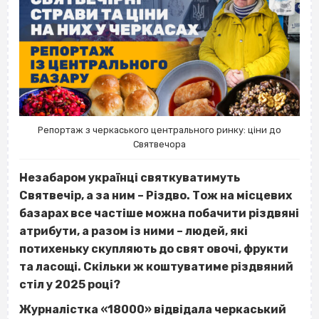
Репортаж з черкаського центрального ринку: ціни до
Святвечора
Незабаром українці святкуватимуть
Святвечір, а за ним – Різдво. Тож на місцевих
базарах все частіше можна побачити різдвяні
атрибути, а разом із ними – людей, які
потихеньку скупляють до свят овочі, фрукти
та ласощі. Скільки ж коштуватиме різдвяний
стіл у 2025 році?
Журналістка «18000» відвідала черкаський