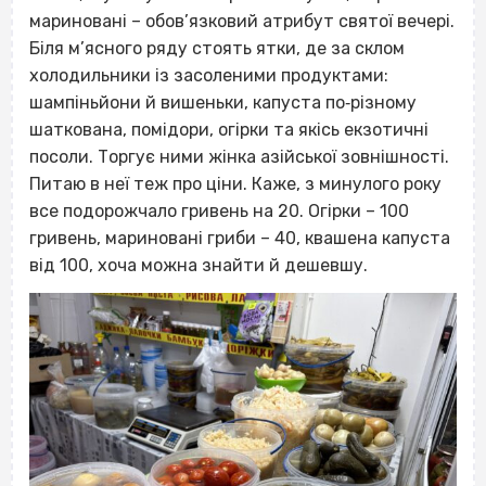
мариновані – обов’язковий атрибут святої вечері.
Біля м’ясного ряду стоять ятки, де за склом
холодильники із засоленими продуктами:
шампіньйони й вишеньки, капуста по‐різному
шаткована, помідори, огірки та якісь екзотичні
посоли. Торгує ними жінка азійської зовнішності.
Питаю в неї теж про ціни. Каже, з минулого року
все подорожчало гривень на 20. Огірки – 100
гривень, мариновані гриби – 40, квашена капуста
від 100, хоча можна знайти й дешевшу.