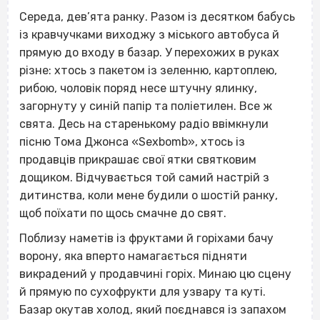
Середа, дев’ята ранку. Разом із десятком бабусь
із кравчучками виходжу з міського автобуса й
прямую до входу в базар. У перехожих в руках
різне: хтось з пакетом із зеленню, картоплею,
рибою, чоловік поряд несе штучну ялинку,
загорнуту у синій папір та поліетилен. Все ж
свята. Десь на старенькому радіо ввімкнули
пісню Тома Джонса «Sexbomb», хтось із
продавців прикрашає свої ятки святковим
дощиком. Відчувається той самий настрій з
дитинства, коли мене будили о шостій ранку,
щоб поїхати по щось смачне до свят.
Поблизу наметів із фруктами й горіхами бачу
ворону, яка вперто намагається підняти
викрадений у продавчині горіх. Минаю цю сцену
й прямую по сухофрукти для узвару та куті.
Базар окутав холод, який поєднався із запахом