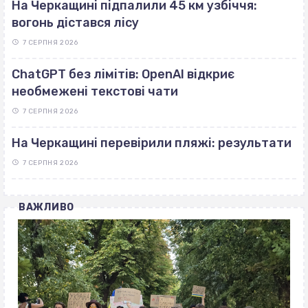
На Черкащині підпалили 45 км узбіччя:
вогонь дістався лісу
7 СЕРПНЯ 2026
ChatGPT без лімітів: OpenAI відкриє
необмежені текстові чати
7 СЕРПНЯ 2026
На Черкащині перевірили пляжі: результати
7 СЕРПНЯ 2026
ВАЖЛИВО