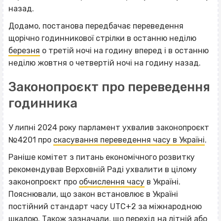
назад.
Додамо, постанова передбачає переведення
щорічно годинникової стрілки в останню неділю
березня
о третій ночі на годину вперед і в останню
неділю жовтня о четвертій ночі на годину назад.
Законопроєкт про переведення
годинника
У липні 2024 року парламент ухвалив законопроєкт
№4201 про
скасування переведення часу в Україні
.
Раніше комітет з питань економічного розвитку
рекомендував Верховній Раді ухвалити в цілому
законопроєкт про
обчислення часу
в Україні.
Пояснювали, що закон встановлює в Україні
постійний стандарт часу UTC+2 за міжнародною
шкалою. Також зазначали, що перехід на літній або