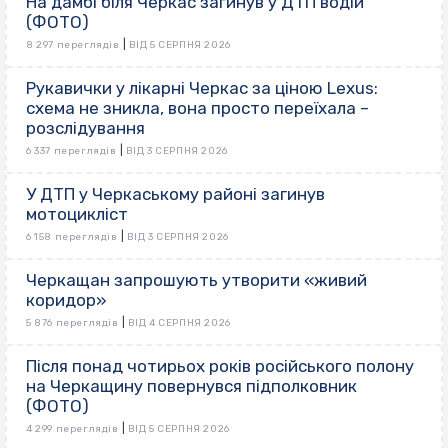
На дамбі біля Черкас загинув у ДТП водій
(ФОТО)
|
8 297 переглядів
ВІД 5 СЕРПНЯ 2026
Рукавички у лікарні Черкас за ціною Lexus:
схема не зникла, вона просто переїхала –
розслідування
|
6 337 переглядів
ВІД 3 СЕРПНЯ 2026
У ДТП у Черкаському районі загинув
мотоцикліст
|
6 158 переглядів
ВІД 3 СЕРПНЯ 2026
Черкащан запрошують утворити «живий
коридор»
|
5 876 переглядів
ВІД 4 СЕРПНЯ 2026
Після понад чотирьох років російського полону
на Черкащину повернувся підполковник
(ФОТО)
|
4 299 переглядів
ВІД 5 СЕРПНЯ 2026