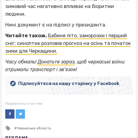
зимовий час негативно впливає на біоритми
людини.
Нині документ є на підписі у президента.
Читайте також.
Бабине літо, заморозки і перший
сніг: синоптик розповів прогноз на осінь та початок
зими для Черкащини.
ВІСІМНАДЦЯТЬ ТРИ НУЛІ
Часу обмаль!
Донатьте зараз
, щоб черкаські воїни
ВІСІМНАДЦЯТЬ ТРИ НУЛІ
ВІСІМНАДЦЯТЬ ТРИ НУЛІ
отримали транспорт і зв’язок!
ВІСІМНАДЦЯТЬ ТРИ НУЛІ
ВІСІМНАДЦЯТЬ ТРИ НУЛІ
ВІСІМНАДЦЯТЬ ТРИ НУЛІ
Підписуйтеся на нашу сторінку у Facebook
ВІСІМНАДЦЯТЬ ТРИ НУЛІ
ВІСІМНАДЦЯТЬ ТРИ НУЛІ
Поділитись статтею
Tagged
Черкаська область
with