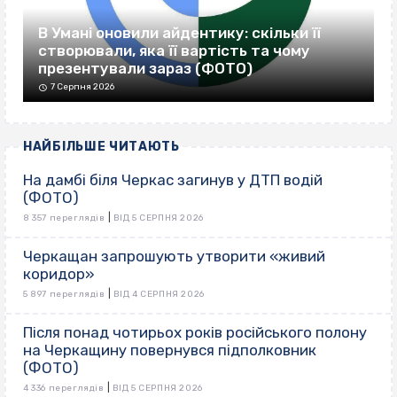
В Умані оновили айдентику: скільки її
створювали, яка її вартість та чому
презентували зараз (ФОТО)
7 Серпня 2026
НАЙБІЛЬШЕ ЧИТАЮТЬ
На дамбі біля Черкас загинув у ДТП водій
(ФОТО)
|
8 357 переглядів
ВІД 5 СЕРПНЯ 2026
Черкащан запрошують утворити «живий
коридор»
|
5 897 переглядів
ВІД 4 СЕРПНЯ 2026
Після понад чотирьох років російського полону
на Черкащину повернувся підполковник
(ФОТО)
|
4 336 переглядів
ВІД 5 СЕРПНЯ 2026