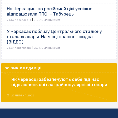
На Черкащині по російській цілі успішно
відпрацювала ППО, – Табурець
|
2 646 переглядів
ВІД 7 СЕРПНЯ 2026
У Черкасах поблизу Центрального стадіону
сталася аварія. На місці працює швидка
(ВІДЕО)
|
2 579 переглядів
ВІД 4 СЕРПНЯ 2026
ВИБІР РЕДАКЦІЇ
Як черкасці забезпечують себе під час
відключень світла: найпопулярніші товари
29 ЧЕРВНЯ 2026