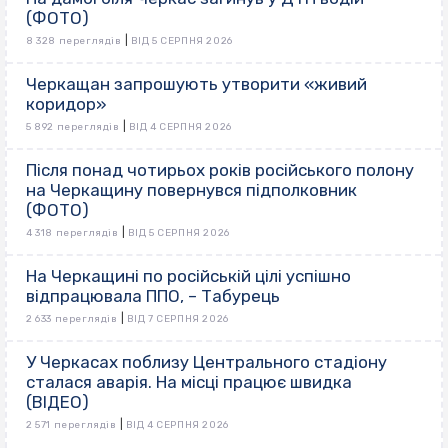
(ФОТО)
|
8 328 переглядів
ВІД 5 СЕРПНЯ 2026
Черкащан запрошують утворити «живий
коридор»
|
5 892 переглядів
ВІД 4 СЕРПНЯ 2026
Після понад чотирьох років російського полону
на Черкащину повернувся підполковник
(ФОТО)
|
4 318 переглядів
ВІД 5 СЕРПНЯ 2026
На Черкащині по російській цілі успішно
відпрацювала ППО, – Табурець
|
2 633 переглядів
ВІД 7 СЕРПНЯ 2026
У Черкасах поблизу Центрального стадіону
сталася аварія. На місці працює швидка
(ВІДЕО)
|
2 571 переглядів
ВІД 4 СЕРПНЯ 2026