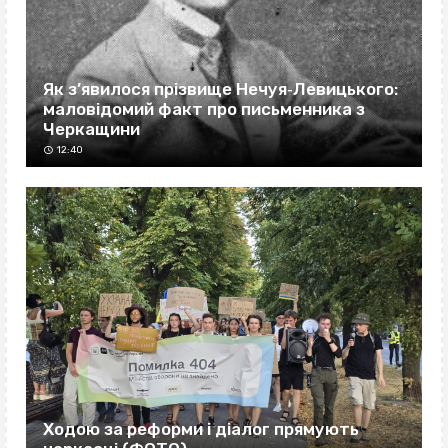
Як з’явилося прізвище Нечуя‐Левицького:
маловідомий факт про письменника з
Черкащини
12:40
Ходою за реформи і діалог прямують