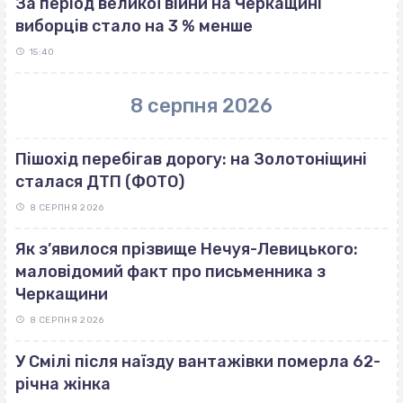
За період великої війни на Черкащині
виборців стало на 3 % менше
15:40
8 серпня 2026
Пішохід перебігав дорогу: на Золотоніщині
сталася ДТП (ФОТО)
8 СЕРПНЯ 2026
Як з’явилося прізвище Нечуя-Левицького:
маловідомий факт про письменника з
Черкащини
8 СЕРПНЯ 2026
У Смілі після наїзду вантажівки померла 62-
річна жінка