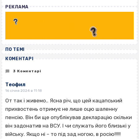
РЕКЛАМА
ПО ТЕМІ
КОМЕНТАРІ
3 Коментарі
Теофил
16 січня 2024 в 11:18
От так і живемо.. Ясна річ, що цей кацапський
прихвостень отримує не лише оцю шаленну
пенсію. Він би ще опублікував декларацію скільки
він задонатив на ВСУ. І чи служать його близькі у
війську. Якщо ні – то під зад ногою, в росію!!!!!