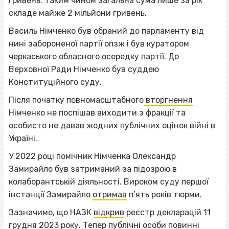
гривень. Таким чином загальна сума лише за рік
складе майже 2 мільйони гривень.
Василь Німченко був обраний до парламенту від
нині забороненої партії опзж і був куратором
черкаського обласного осередку партії. До
Верховної Ради Німченко був суддею
Конституційного суду.
Після початку повномасштабного
вторгнення
Німченко не поспішав виходити з фракції та
особисто не давав жодних публічних оцінок війні в
Україні.
У 2022 році помічник Німченка Олександр
Замирайло був затриманий за підозрою в
колаборантській діяльності. Вироком суду першої
інстанції Замирайло
отримав
п’ять років тюрми.
Зазначимо, що НАЗК
відкрив
реєстр декларацій 11
грудня 2023 року. Тепер публічні особи повинні