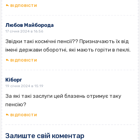
ВІДПОВІCТИ
Любов Майборода
17 січня 2024 в 16:56
Звідки такі космічні пенсії?? Призначають їх від
імені держави оборотні, які мають горіти в пеклі.
ВІДПОВІCТИ
Кіборг
19 січня 2024 в 15:19
За які такі заслуги цей блазень отримує таку
пенсію?
ВІДПОВІCТИ
Залиште свій коментар