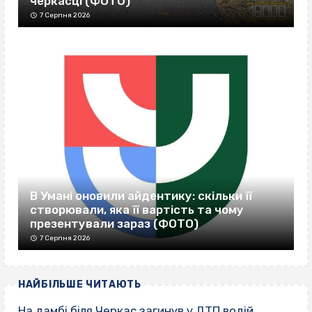
черкасці (ФОТО)
7 Серпня 2026
В Умані оновили айдентику: скільки її
створювали, яка її вартість та чому
презентували зараз (ФОТО)
7 Серпня 2026
НАЙБІЛЬШЕ ЧИТАЮТЬ
На дамбі біля Черкас загинув у ДТП водій