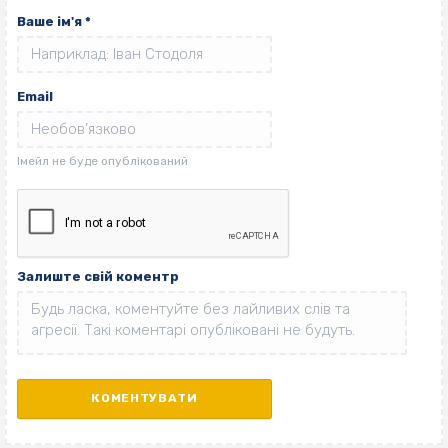
Ваше ім'я
*
Email
Залиште свій коментр