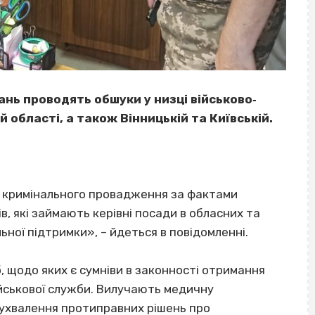
нь проводять обшуки у низці військово‐
й області, а також Вінницькій та Київській.
ня кримінального провадження за фактами
, які займають керівні посади в обласних та
ної підтримки», – йдеться в повідомленні.
, щодо яких є сумніви в законності отримання
йськової служби. Вилучають медичну
ухвалення протиправних рішень про