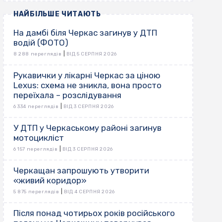
НАЙБІЛЬШЕ ЧИТАЮТЬ
На дамбі біля Черкас загинув у ДТП
водій (ФОТО)
|
8 288 переглядів
ВІД 5 СЕРПНЯ 2026
Рукавички у лікарні Черкас за ціною
Lexus: схема не зникла, вона просто
переїхала – розслідування
|
6 334 переглядів
ВІД 3 СЕРПНЯ 2026
У ДТП у Черкаському районі загинув
мотоцикліст
|
6 157 переглядів
ВІД 3 СЕРПНЯ 2026
Черкащан запрошують утворити
«живий коридор»
|
5 875 переглядів
ВІД 4 СЕРПНЯ 2026
Після понад чотирьох років російського