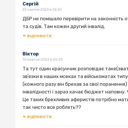
Сергій
22 серпня 2023 в 22:20
ДБР не помішало перевірити на законність о
та судів. Там кожен другий інвалід.
ВІДПОВІCТИ
Віктор
10 жовтня 2023 в 05:33
Та тут один красунчик розповідає таке(зва
звʼязки в наших мсеках та військоматах типу
(кожного разу він брехав за свої поранення) 
інвалідності і зараз качає бюджет наповну.
Це таких брехливих аферистів потрібно мат
так чисто все роблять??
ВІДПОВІCТИ