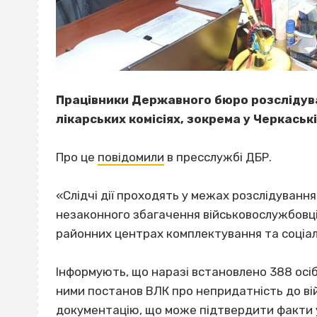
Працівники Державного бюро розслідува
лікарських комісіях, зокрема у Черкаські
Про це
повідомили
в пресслужбі ДБР.
«Слідчі дії проходять у межах розслідуван
незаконного збагачення військовослужбовців
районних центрах комплектування та соціаль
Інформують, що наразі встановлено 388 осіб
ними постанов ВЛК про непридатність до ві
документацію, що може підтвердити факти 