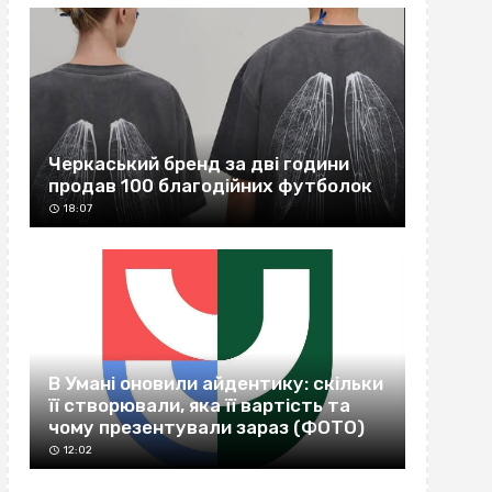
Черкаський бренд за дві години
продав 100 благодійних футболок
18:07
В Умані оновили айдентику: скільки
її створювали, яка її вартість та
чому презентували зараз (ФОТО)
12:02