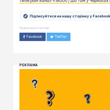
телеграм‐канал «18000 | Шо там у Черкасах
Підписуйтеся на нашу сторінку у Faceboo
Поділитись статтею
Facebook
Twitter
РЕКЛАМА