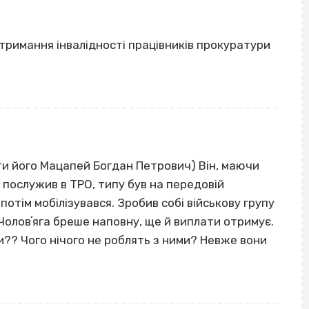
тримання інвалідності працівників прокуратури
ти його Мацапей Богдан Петрович) Він, маючи
 послужив в ТРО, типу був на передовій
потім мобілізувався. Зробив собі військову групу
 Чоловʼяга бреше наповну, ще й виплати отримує.
и?? Чого нічого не роблять з ними? Невже вони