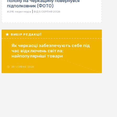
полону на Черкащину повернувся
підполковник (ФОТО)
|
4 295 переглядів
ВІД 5 СЕРПНЯ 2026
ВИБІР РЕДАКЦІЇ
Як черкасці забезпечують себе під
час відключень світла:
найпопулярніші товари
29 ЧЕРВНЯ 2026