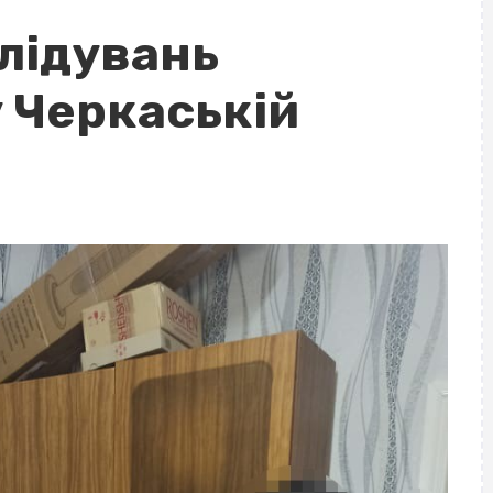
лідувань
у Черкаській