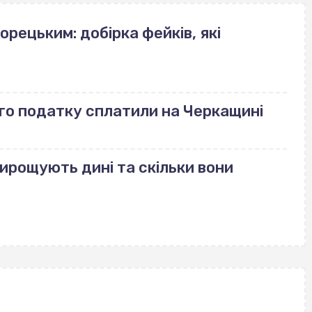
орецьким: добірка фейків, які
го податку сплатили на Черкащині
вирощують дині та скільки вони