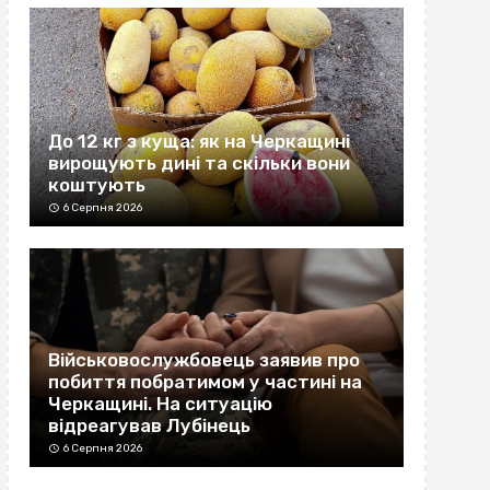
До 12 кг з куща: як на Черкащині
вирощують дині та скільки вони
коштують
6 Серпня 2026
Військовослужбовець заявив про
побиття побратимом у частині на
Черкащині. На ситуацію
відреагував Лубінець
6 Серпня 2026