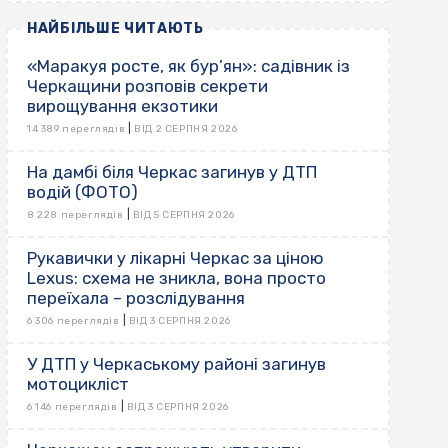
НАЙБІЛЬШЕ ЧИТАЮТЬ
«Маракуя росте, як бур’ян»: садівник із
Черкащини розповів секрети
вирощування екзотики
|
14 389 переглядів
ВІД 2 СЕРПНЯ 2026
На дамбі біля Черкас загинув у ДТП
водій (ФОТО)
|
8 228 переглядів
ВІД 5 СЕРПНЯ 2026
Рукавички у лікарні Черкас за ціною
Lexus: схема не зникла, вона просто
переїхала – розслідування
|
6 306 переглядів
ВІД 3 СЕРПНЯ 2026
У ДТП у Черкаському районі загинув
мотоцикліст
|
6 146 переглядів
ВІД 3 СЕРПНЯ 2026