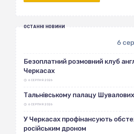
ОСТАННІ НОВИНИ
6 се
Безоплатний розмовний клуб англ
Черкасах
6 СЕРПНЯ 2026
Тальнівському палацу Шувалових 
6 СЕРПНЯ 2026
У Черкасах профінансують обст
російським дроном