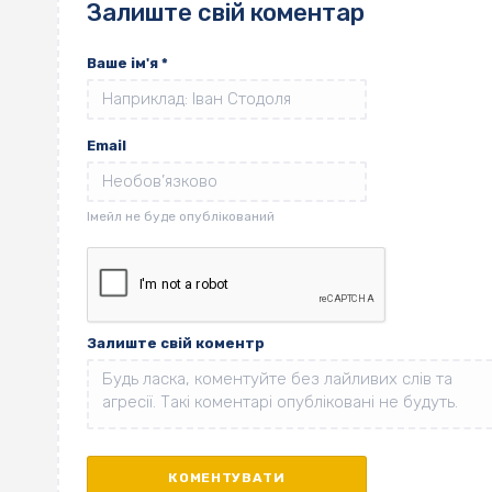
Залиште свій коментар
Ваше ім'я
*
Email
Залиште свій коментр