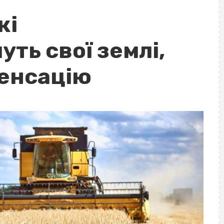
кі
ть свої землі,
енсацію