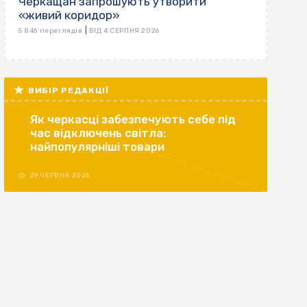
Черкащан запрошують утворити
«живий коридор»
|
5 846 переглядів
ВІД 4 СЕРПНЯ 2026
ВИБІР РЕДАКЦІЇ
Як черкасці забезпечують себе під
час відключень світла:
найпопулярніші товари
29 ЧЕРВНЯ 2026