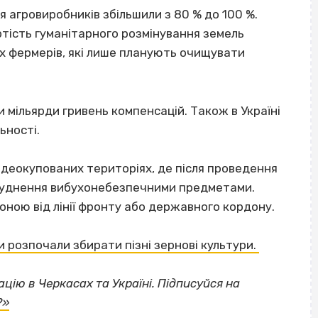
ля агровиробників збільшили з 80 % до 100 %.
тість гуманітарного розмінування земель
х фермерів, які лише планують очищувати
и мільярди гривень компенсацій. Також в Україні
ьності.
 деокупованих територіях, де після проведення
руднення вибухонебезпечними предметами.
оною від лінії фронту або державного кордону.
 розпочали збирати пізні зернові культури.
цію в Черкасах та Україні. Підписуйся на
ВІСІМНАДЦЯТЬ ТРИ НУЛІ
?»